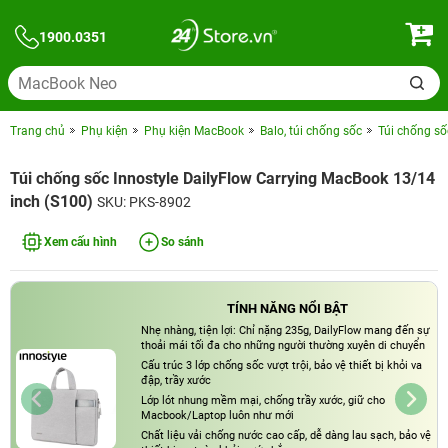
1900.0351
Trang chủ
Phụ kiện
Phụ kiện MacBook
Balo, túi chống sốc
Túi chống số
Túi chống sốc Innostyle DailyFlow Carrying MacBook 13/14
inch (S100)
SKU: PKS-8902
Xem cấu hình
So sánh
TÍNH NĂNG NỔI BẬT
Nhẹ nhàng, tiện lợi: Chỉ nặng 235g, DailyFlow mang đến sự
thoải mái tối đa cho những người thường xuyên di chuyển
Cấu trúc 3 lớp chống sốc vượt trội, bảo vệ thiết bị khỏi va
đập, trầy xước
Lớp lót nhung mềm mại, chống trầy xước, giữ cho
Macbook/Laptop luôn như mới
Chất liệu vải chống nước cao cấp, dễ dàng lau sạch, bảo vệ