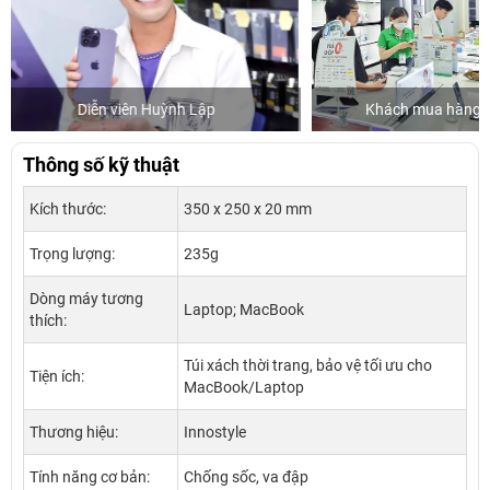
p
Khách mua hàng tại 24hStore
Thông số kỹ thuật
Kích thước:
350 x 250 x 20 mm
Trọng lượng:
235g
Dòng máy tương
Laptop; MacBook
thích:
Túi xách thời trang, bảo vệ tối ưu cho
Tiện ích:
MacBook/Laptop
Thương hiệu:
Innostyle
Tính năng cơ bản:
Chống sốc, va đập