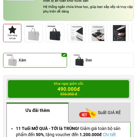
thiết bị an toàn khỏi nước bắn
Hệ thống ngăn chứa khoa học, giúp bạn sắp xếp và truy cập
phụ kiện dễ dàng
Xám
Đen
Mua ngay giảm sốc
490.000đ
590.000 đ
Ưu đãi thêm
Suất GIÁ RẺ
11 Tuổi MỞ QUÀ - TỚI là TRÚNG!
Giảm giá toàn bộ sản
phẩm đến
50%
,
tặng voucher đến
1.200.000đ
Chi tiết