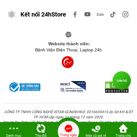
Kết nối 24hStore
Website thành viên:
Bệnh Viện Điện Thoại, Laptop 24h
Liên hệ
CÔNG TY TNHH CÔNG NGHỆ ISTAR GCNDKHKD: 0316635415 do Sở KH & ĐT
TP. HCM cấp ngày 11 tháng 12 năm 2020.
Người Đại Diện: Hồ Tác Thành. Địa chỉ: 389 Quang Trung, Gò Vấp, Hồ Chí Minh.
Trong ngày
Danh mục
Thu-đổi
Máy cũ giá rẻ
Trang chủ