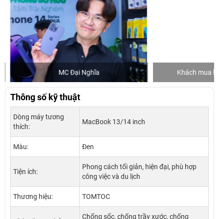
MC Đại Nghĩa
Khách mua hàng
Thông số kỹ thuật
Dòng máy tương
MacBook 13/14 inch
thích:
Màu:
Đen
Phong cách tối giản, hiện đại, phù hợp
Tiện ích:
công việc và du lịch
Thương hiệu:
TOMTOC
Chống sốc, chống trầy xước, chống