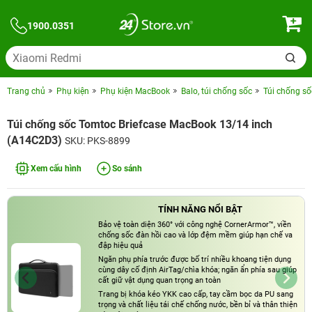
1900.0351
Trang chủ
Phụ kiện
Phụ kiện MacBook
Balo, túi chống sốc
Túi chống s
Túi chống sốc Tomtoc Briefcase MacBook 13/14 inch
(A14C2D3)
SKU: PKS-8899
Xem cấu hình
So sánh
TÍNH NĂNG NỔI BẬT
Bảo vệ toàn diện 360° với công nghệ CornerArmor™, viền
chống sốc đàn hồi cao và lớp đệm mềm giúp hạn chế va
đập hiệu quả
Ngăn phụ phía trước được bố trí nhiều khoang tiện dụng
cùng dây cố định AirTag/chìa khóa; ngăn ẩn phía sau giúp
cất giữ vật dụng quan trọng an toàn
Trang bị khóa kéo YKK cao cấp, tay cầm bọc da PU sang
trọng và chất liệu tái chế chống nước, bền bỉ và thân thiện