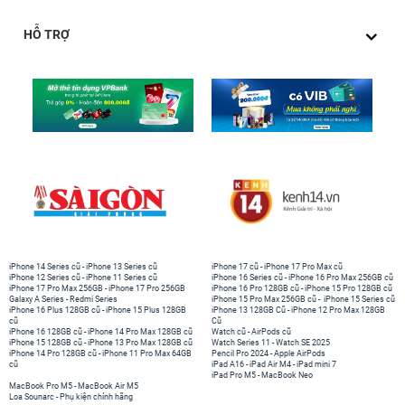
HỖ TRỢ
iPhone 14 Series cũ
-
iPhone 13 Series cũ
iPhone 17 cũ
-
iPhone 17 Pro Max cũ
iPhone 12 Series cũ
-
iPhone 11 Series cũ
iPhone 16 Series cũ
-
iPhone 16 Pro Max 256GB cũ
iPhone 17 Pro Max 256GB
-
iPhone 17 Pro 256GB
iPhone 16 Pro 128GB cũ
-
iPhone 15 Pro 128GB cũ
Galaxy A Series
-
Redmi Series
iPhone 15 Pro Max 256GB cũ
-
iPhone 15 Series cũ
iPhone 16 Plus 128GB cũ
-
iPhone 15 Plus 128GB
iPhone 13 128GB Cũ
-
iPhone 12 Pro Max 128GB
cũ
Cũ
iPhone 16 128GB cũ
-
iPhone 14 Pro Max 128GB cũ
Watch cũ
-
AirPods cũ
iPhone 15 128GB cũ
-
iPhone 13 Pro Max 128GB cũ
Watch Series 11
-
Watch SE 2025
iPhone 14 Pro 128GB cũ
-
iPhone 11 Pro Max 64GB
Pencil Pro 2024
-
Apple AirPods
cũ
iPad A16
-
iPad Air M4
-
iPad mini 7
iPad Pro M5
-
MacBook Neo
MacBook Pro M5
-
MacBook Air M5
Loa Sounarc
-
Phụ kiện chính hãng