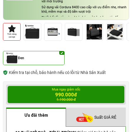
với môi trường
Sử dụng vải Cordura 840D cao cấp với ưu điểm nhẹ, nhanh
khô, mềm mại và độ bền vượt trội
Thiết kế tối giản cùng khóa kéo mở bên hông giúp lấy
laptop nhanh chóng, phù hợp cho môi trường công sở và
những chuyến đi thường xuyên
Đen
Kiểm tra tại chỗ, bảo hành nếu có lỗi từ Nhà Sản Xuất
Mua ngay giảm sốc
990.000đ
1.190.000 đ
Ưu đãi thêm
Suất GIÁ RẺ