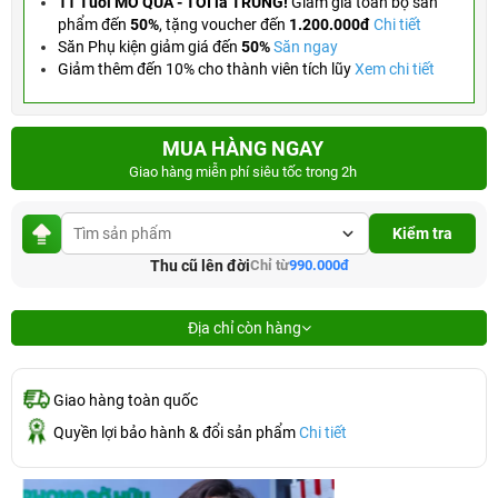
11 Tuổi MỞ QUÀ - TỚI là TRÚNG!
Giảm giá toàn bộ sản
phẩm đến
50%
,
tặng voucher đến
1.200.000đ
Chi tiết
Săn Phụ kiện giảm giá đến
50%
Săn ngay
Giảm thêm đến 10% cho thành viên tích lũy
Xem chi tiết
MUA HÀNG NGAY
Giao hàng miễn phí siêu tốc trong 2h
Kiểm tra
Thu cũ lên đời
Chỉ từ
990.000đ
Địa chỉ còn hàng
Giao hàng toàn quốc
Quyền lợi bảo hành & đổi sản phẩm
Chi tiết