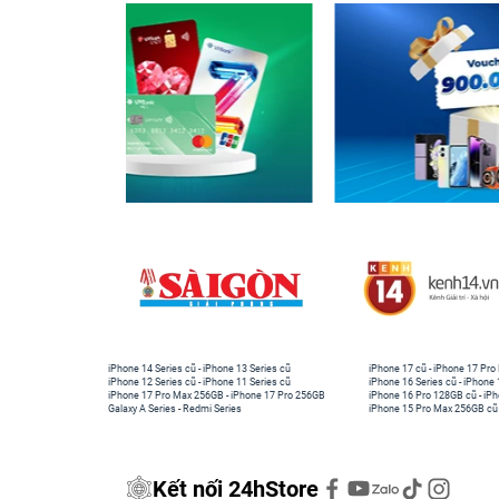
Chiếc túi chống sốc này cũng phù hợp với: iPad
bàn phím), Dell XPS 13 Plus ThinkPad X280/X
ASUS ZenBook 13, HUAWEI MateBook 13 | X Pr
Lưu ý:
Túi đựng không vừa với MacBook Air M2 
Túi chống sốc Tomtoc (USA) Protective Ma
Tomtoc là nhà sản xuất đầu tiên đưa ra khái 
sản phẩm của mình. Túi chống sốc Tomtoc (USA) 
đội vào tháng 9 năm 2020, đồng thời đây cũng là
iPhone 14 Series cũ
-
iPhone 13 Series cũ
iPhone 17 cũ
-
iPhone 17 Pro
iPhone 12 Series cũ
-
iPhone 11 Series cũ
iPhone 16 Series cũ
-
iPhone 
iPhone 17 Pro Max 256GB
-
iPhone 17 Pro 256GB
iPhone 16 Pro 128GB cũ
-
iPh
Galaxy A Series
-
Redmi Series
iPhone 15 Pro Max 256GB cũ
Kết nối 24hStore