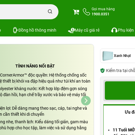
 sốc
Túi chống sốc Tomtoc (USA) Protective MacBook 13 inch
Gọi mua hàng
1900.0351
tive MacBook 13 inch
SKU: PKS-3576
p
Đồng hồ thông minh
Máy cũ giá rẻ
Phụ kiện
Xanh Nhạt
TÍNH NĂNG NỔI BẬT
Kiểm tra tại ch
CornerArmor™ độc quyền: Hệ thống chống sốc
ệ thiết bị khỏi va đập hiệu quả như túi khí an toàn
Polyester kháng nước: Kết hợp lớp đệm gợn sóng
ộ đàn hồi, hạn chế trầy xước và bảo vệ máy tối
ện lợi: Dễ dàng mang theo sạc, cáp, tai nghe và
Ưu đ
n cần thiết khi di chuyển
ng nhẹ, thanh lịch: Kiểu dáng tối giản, gam màu
 phù hợp cho học tập, làm việc và sử dụng hằng
11 Tuổi MỞ