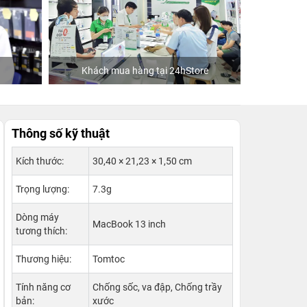
Khách mua hàng tại 24hStore
Ca sĩ/Di
Thông số kỹ thuật
Kích thước:
30,40 × 21,23 × 1,50 cm
Trọng lượng:
7.3g
Dòng máy
MacBook 13 inch
tương thích:
Thương hiệu:
Tomtoc
Tính năng cơ
Chống sốc, va đập, Chống trầy
bản:
xước