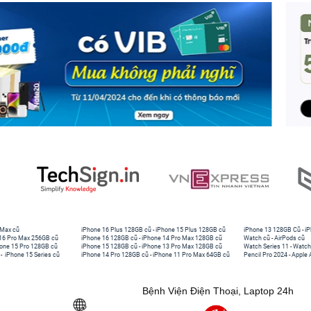
 Pro 5G 12,9 inch thế hệ thứ 5/4/3 (2022-2018) (không bao gồn
270/X260/X250/X240, Surface Pro 8/X có Signature Keyboard,
o
A2681 13 inch 2022 có phần ốp dày.
cbook Pro 13 inch: Khả năng bảo vệ cấp quân đội
niệm bảo vệ 360 độ và sử dụng công nghệ CornerArmor cho các
Protective đã vượt qua các kiểm tra rơi theo tiêu chuẩn quân
 chiếc túi đầu tiên có tính năng này.
 Max cũ
iPhone 16 Plus 128GB cũ
-
iPhone 15 Plus 128GB cũ
iPhone 13 128GB Cũ
-
iP
16 Pro Max 256GB cũ
iPhone 16 128GB cũ
-
iPhone 14 Pro Max 128GB cũ
Watch cũ
-
AirPods cũ
one 15 Pro 128GB cũ
iPhone 15 128GB cũ
-
iPhone 13 Pro Max 128GB cũ
Watch Series 11
-
Watch
-
iPhone 15 Series cũ
iPhone 14 Pro 128GB cũ
-
iPhone 11 Pro Max 64GB cũ
Pencil Pro 2024
-
Apple 
Bệnh Viện Điện Thoại, Laptop 24h