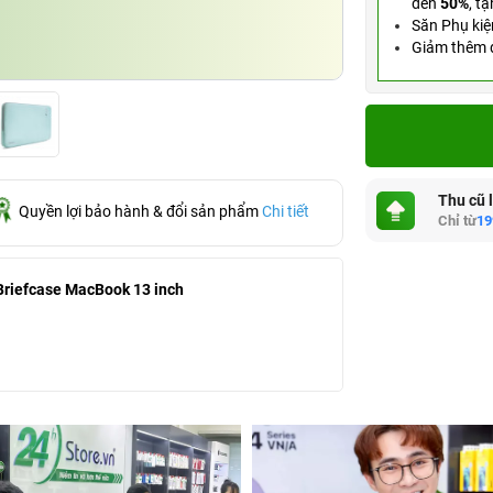
đến
50%
,
tặ
Săn Phụ kiệ
Giảm thêm đ
Thu cũ 
Quyền lợi bảo hành & đổi sản phẩm
Chi tiết
Chỉ từ
19
riefcase MacBook 13 inch