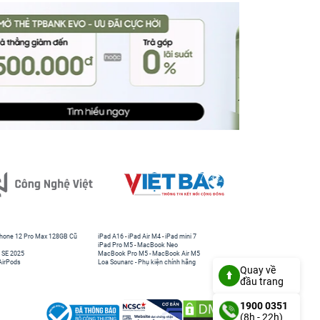
hone 12 Pro Max 128GB Cũ
iPad A16
-
iPad Air M4
-
iPad mini 7
iPad Pro M5
-
MacBook Neo
 SE 2025
MacBook Pro M5
-
MacBook Air M5
AirPods
Loa Sounarc
-
Phụ kiện chính hãng
Quay về
đầu trang
1900 0351
(8h - 22h)