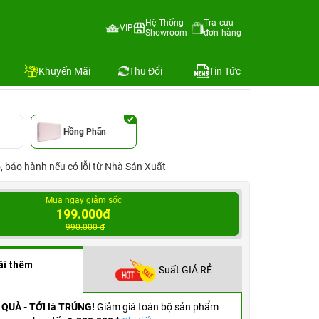
Hệ Thống
Tra cứu
VIP
Showroom
đơn hàng
Địa chỉ còn hàng
Khuyến Mãi
Thu Đổi
Tin Tức
Hồng Phấn
ỗ, bảo hành nếu có lỗi từ Nhà Sản Xuất
Mua ngay giảm sốc
199.000đ
990.000 đ
ãi thêm
Suất GIÁ RẺ
 QUÀ - TỚI là TRÚNG!
Giảm giá toàn bộ sản phẩm