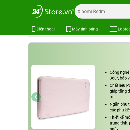
Trang chủ
Phụ kiện
Phụ kiện MacBook
Balo, túi chống
Túi chống sốc Tomtoc (USA) Protec
Xem cấu hình
So sánh
Điện thoại
Máy tính bảng
Lapto
Công nghệ 
360°, bảo v
Chất liệu 
giúp tăng đ
ưu
Ngăn phụ ti
các phụ kiệ
Thiết kế mỏ
trung tính,
ngày