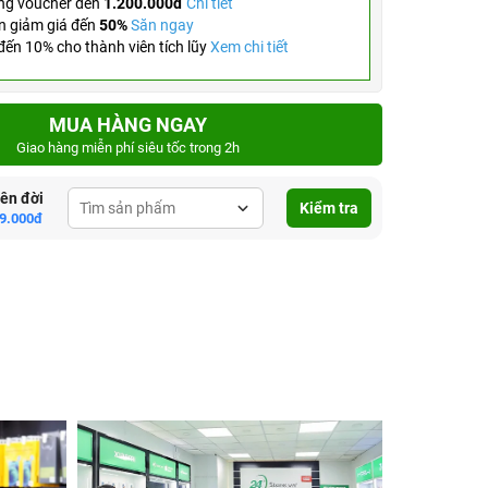
ng voucher đến
1.200.000đ
Chi tiết
n giảm giá đến
50%
Săn ngay
ến 10% cho thành viên tích lũy
Xem chi tiết
MUA HÀNG NGAY
Giao hàng miễn phí siêu tốc trong 2h
lên đời
Kiểm tra
9.000đ