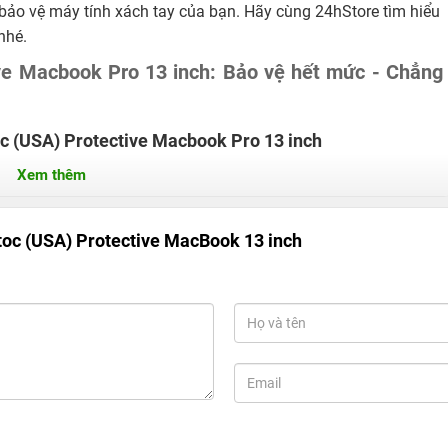
để bảo vệ máy tính xách tay của bạn. Hãy cùng 24hStore tìm hiểu
nhé.
ve Macbook Pro 13 inch: Bảo vệ hết mức - Chẳng
oc (USA) Protective Macbook Pro 13 inch
ng Quốc.
Xem thêm
toc (USA) Protective MacBook 13 inch
ch 2022-2018 (M2/A2681, M1/A2337, A2179, A1932)