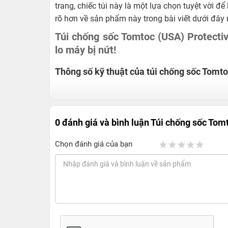
trang, chiếc túi này là một lựa chọn tuyệt vời 
rõ hơn về sản phẩm này trong bài viết dưới đây 
Túi chống sốc Tomtoc (USA) Protecti
lo máy bị nứt!
Thông số kỹ thuật của túi chống sốc Tomt
Nhà sản xuất: Tomtoc (Hoa Kỳ) sản xuất tại Tru
Loại: Túi chống sốc.
0 đánh giá và bình luận
Túi chống sốc Tom
Chất liệu: 100% Polyester chống thấm nước.
Kích thước bên ngoài: 32 x 23 x 12,79 cm.
Chọn đánh giá của bạn
Kích thước bên trong: 30,4 x 21,48 x 1,54 cm.
Trọng lượng: 7,3 gam.
Hoàn toàn tương thích với: MacBook Air 13 in