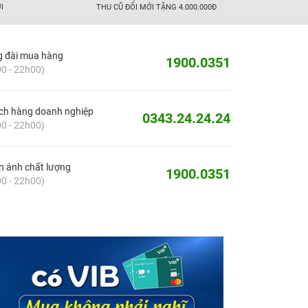
I
THU CŨ ĐỔI MỚI TẶNG 4.000.000Đ
g đài mua hàng
1900.0351
0 - 22h00)
ch hàng doanh nghiệp
0343.24.24.24
0 - 22h00)
 ánh chất lượng
1900.0351
0 - 22h00)