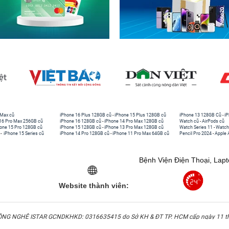
 Max cũ
iPhone 16 Plus 128GB cũ
-
iPhone 15 Plus 128GB cũ
iPhone 13 128GB Cũ
-
iP
16 Pro Max 256GB cũ
iPhone 16 128GB cũ
-
iPhone 14 Pro Max 128GB cũ
Watch cũ
-
AirPods cũ
one 15 Pro 128GB cũ
iPhone 15 128GB cũ
-
iPhone 13 Pro Max 128GB cũ
Watch Series 11
-
Watch
-
iPhone 15 Series cũ
iPhone 14 Pro 128GB cũ
-
iPhone 11 Pro Max 64GB cũ
Pencil Pro 2024
-
Apple 
Bệnh Viện Điện Thoại, Lap
Website thành viên:
G NGHỆ ISTAR GCNDKHKD: 0316635415 do Sở KH & ĐT TP. HCM cấp ngày 11 t
Người Đại Diện: Hồ Tác Thành. Địa chỉ: 389 Quang Trung, Gò Vấp, Hồ Chí Minh.