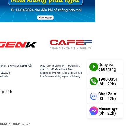
Quay về
hone 12 Pro Max 128GB Cũ
iPad A16
-
iPad Air M4
-
iPad mini 7
đầu trang
iPad Pro M5
-
MacBook Neo
 SE 2025
MacBook Pro M5
-
MacBook Air M5
AirPods
Loa Sounarc
-
Phụ kiện chính hãng
1900 0351
(8h - 22h)
top 24h
Chat Zalo
(8h - 22h)
Messenger
(8h - 22h)
háng 12 năm 2020.