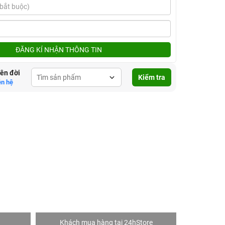
ĐĂNG KÍ NHẬN THÔNG TIN
lên đời
Kiểm tra
ên hệ
Khách mua hàng tại 24hStore