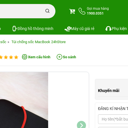
Gọi mua hàng
1900.0351
p
Đồng hồ thông minh
Máy cũ giá rẻ
Phụ kiện
 sốc
Túi chống sốc MacBook 24hStore
Xem cấu hình
So sánh
Khuyến mãi
ĐĂNG KÍ NHẬN 