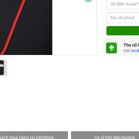
Thu cũ 
Chỉ từ
Li
hách mua hàng tại 24hStore
Ca sĩ Văn Mai Hương