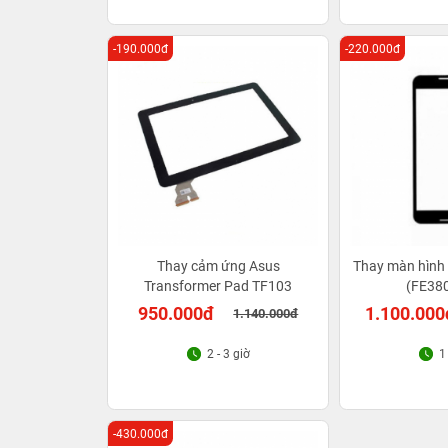
-190.000đ
-220.000đ
Thay cảm ứng Asus
Thay màn hình
Transformer Pad TF103
(FE380
950.000đ
1.100.000
1.140.000đ
2 - 3 giờ
1
-430.000đ