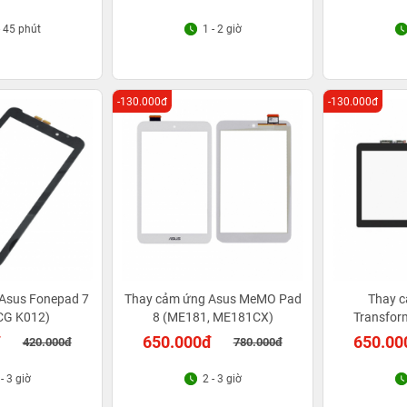
- 45 phút
1 - 2 giờ
-130.000đ
-130.000đ
Asus Fonepad 7
Thay cảm ứng Asus MeMO Pad
Thay c
CG K012)
8 (ME181, ME181CX)
Transfor
DK002
đ
650.000đ
650.00
420.000đ
780.000đ
 - 3 giờ
2 - 3 giờ