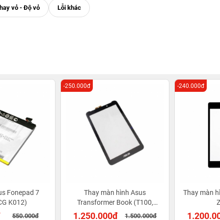
-250.000đ
-240.000đ
us Fonepad 7
Thay màn hình Asus
Thay màn h
CG K012)
Transformer Book (T100,
DK002H, DK003H)
đ
1.250.000đ
1.200.0
550.000đ
1.500.000đ