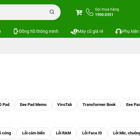
Gọi mua hàng
1900.0351
p
Đồng hồ thông minh
Máy cũ giá rẻ
Phụ kiện
 Pad
Eee Pad Memo
VivoTab
Transformer Book
Eee Pa