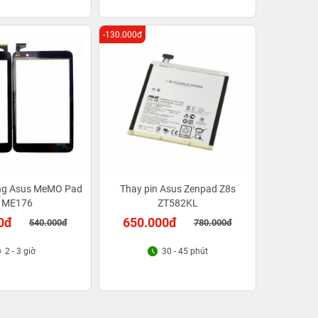
-130.000đ
ng Asus MeMO Pad
Thay pin Asus Zenpad Z8s
 ME176
ZT582KL
0đ
650.000đ
540.000đ
780.000đ
2 - 3 giờ
30 - 45 phút