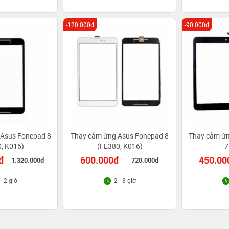
-120.000đ
-90.000đ
 Asus Fonepad 8
Thay cảm ứng Asus Fonepad 8
Thay cảm ứ
, K016)
(FE380, K016)
7
đ
600.000đ
450.00
1.320.000đ
720.000đ
 - 2 giờ
2 - 3 giờ