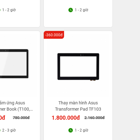
1 - 2 giờ
1 - 2 giờ
-360.000đ
ảm ứng Asus
Thay màn hình Asus
mer Book (T100,
Transformer Pad TF103
H, DK003H)
0đ
1.800.000đ
780.000đ
2.160.000đ
2 - 3 giờ
1 - 2 giờ