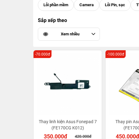
Sắp xếp theo
Xem nhiều
-70.000đ
-100.000đ
Thay linh kiện Asus Fonepad 7
Thay pin As
(FE170CG K012)
(FE170
350.000đ
450.000
420.000đ