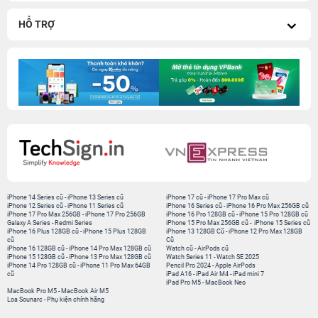
HỖ TRỢ
iPhone 14 Series cũ
-
iPhone 13 Series cũ
iPhone 17 cũ
-
iPhone 17 Pro Max cũ
iPhone 12 Series cũ
-
iPhone 11 Series cũ
iPhone 16 Series cũ
-
iPhone 16 Pro Max 256GB cũ
iPhone 17 Pro Max 256GB
-
iPhone 17 Pro 256GB
iPhone 16 Pro 128GB cũ
-
iPhone 15 Pro 128GB cũ
Galaxy A Series
-
Redmi Series
iPhone 15 Pro Max 256GB cũ
-
iPhone 15 Series cũ
iPhone 16 Plus 128GB cũ
-
iPhone 15 Plus 128GB
iPhone 13 128GB Cũ
-
iPhone 12 Pro Max 128GB
cũ
Cũ
iPhone 16 128GB cũ
-
iPhone 14 Pro Max 128GB cũ
Watch cũ
-
AirPods cũ
iPhone 15 128GB cũ
-
iPhone 13 Pro Max 128GB cũ
Watch Series 11
-
Watch SE 2025
iPhone 14 Pro 128GB cũ
-
iPhone 11 Pro Max 64GB
Pencil Pro 2024
-
Apple AirPods
cũ
iPad A16
-
iPad Air M4
-
iPad mini 7
iPad Pro M5
-
MacBook Neo
MacBook Pro M5
-
MacBook Air M5
Loa Sounarc
-
Phụ kiện chính hãng