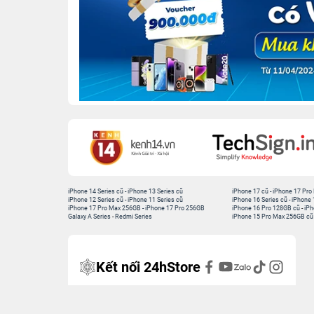
iPhone 14 Series cũ
-
iPhone 13 Series cũ
iPhone 17 cũ
-
iPhone 17 Pro
iPhone 12 Series cũ
-
iPhone 11 Series cũ
iPhone 16 Series cũ
-
iPhone 
iPhone 17 Pro Max 256GB
-
iPhone 17 Pro 256GB
iPhone 16 Pro 128GB cũ
-
iPh
Galaxy A Series
-
Redmi Series
iPhone 15 Pro Max 256GB cũ
Kết nối 24hStore