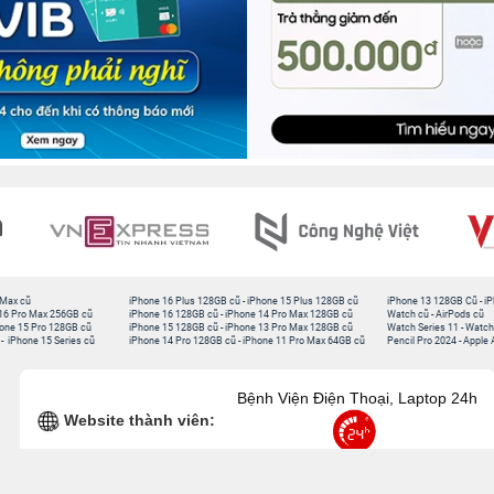
 Max cũ
iPhone 16 Plus 128GB cũ
-
iPhone 15 Plus 128GB cũ
iPhone 13 128GB Cũ
-
iP
16 Pro Max 256GB cũ
iPhone 16 128GB cũ
-
iPhone 14 Pro Max 128GB cũ
Watch cũ
-
AirPods cũ
one 15 Pro 128GB cũ
iPhone 15 128GB cũ
-
iPhone 13 Pro Max 128GB cũ
Watch Series 11
-
Watch
-
iPhone 15 Series cũ
iPhone 14 Pro 128GB cũ
-
iPhone 11 Pro Max 64GB cũ
Pencil Pro 2024
-
Apple 
Bệnh Viện Điện Thoại, Laptop 24h
Website thành viên: