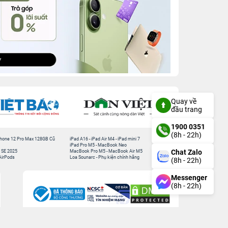
Quay về
đầu trang
1900 0351
(8h - 22h)
hone 12 Pro Max 128GB Cũ
iPad A16
-
iPad Air M4
-
iPad mini 7
iPad Pro M5
-
MacBook Neo
Chat Zalo
 SE 2025
MacBook Pro M5
-
MacBook Air M5
AirPods
Loa Sounarc
-
Phụ kiện chính hãng
(8h - 22h)
Messenger
(8h - 22h)