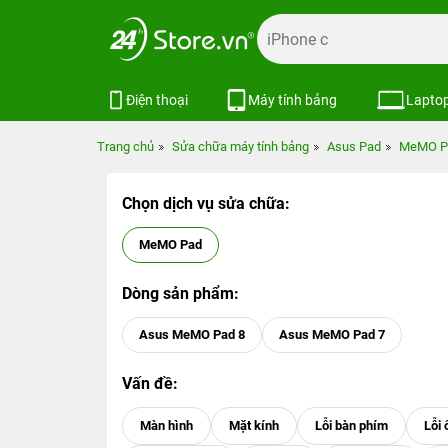
Điện thoại
Máy tính bảng
Lapto
Trang chủ
Sửa chữa máy tính bảng
Asus Pad
MeMO P
Chọn dịch vụ sửa chữa:
MeMO Pad
Dòng sản phẩm:
Asus MeMO Pad 8
Asus MeMO Pad 7
Vấn đề: