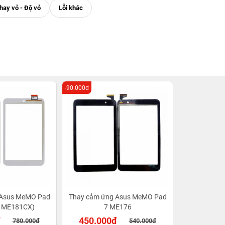
-90.000đ
 Asus MeMO Pad
Thay cảm ứng Asus MeMO Pad
, ME181CX)
7 ME176
đ
450.000đ
780.000đ
540.000đ