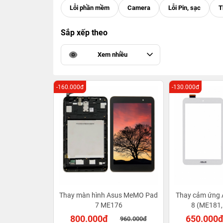
Sắp xếp theo
Xem nhiều
-160.000đ
-130.000đ
Thay màn hình Asus MeMO Pad
Thay cảm ứng
7 ME176
8 (ME181
800.000đ
650.000
960.000đ