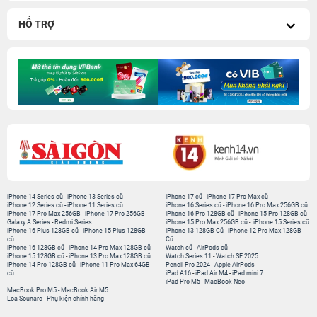
HỖ TRỢ
iPhone 14 Series cũ
-
iPhone 13 Series cũ
iPhone 17 cũ
-
iPhone 17 Pro Max cũ
iPhone 12 Series cũ
-
iPhone 11 Series cũ
iPhone 16 Series cũ
-
iPhone 16 Pro Max 256GB cũ
iPhone 17 Pro Max 256GB
-
iPhone 17 Pro 256GB
iPhone 16 Pro 128GB cũ
-
iPhone 15 Pro 128GB cũ
Galaxy A Series
-
Redmi Series
iPhone 15 Pro Max 256GB cũ
-
iPhone 15 Series cũ
iPhone 16 Plus 128GB cũ
-
iPhone 15 Plus 128GB
iPhone 13 128GB Cũ
-
iPhone 12 Pro Max 128GB
cũ
Cũ
iPhone 16 128GB cũ
-
iPhone 14 Pro Max 128GB cũ
Watch cũ
-
AirPods cũ
iPhone 15 128GB cũ
-
iPhone 13 Pro Max 128GB cũ
Watch Series 11
-
Watch SE 2025
iPhone 14 Pro 128GB cũ
-
iPhone 11 Pro Max 64GB
Pencil Pro 2024
-
Apple AirPods
cũ
iPad A16
-
iPad Air M4
-
iPad mini 7
iPad Pro M5
-
MacBook Neo
MacBook Pro M5
-
MacBook Air M5
Loa Sounarc
-
Phụ kiện chính hãng