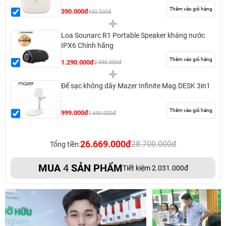
Thêm vào giỏ hàng
390.000đ
430.000đ
Loa Sounarc R1 Portable Speaker kháng nước
IPX6 Chính hãng
Thêm vào giỏ hàng
1.290.000đ
2.590.000đ
Đế sạc không dây Mazer Infinite Mag.DESK 3in1
Thêm vào giỏ hàng
999.000đ
1.690.000đ
26.669.000đ
28.700.000đ
Tổng tiền:
MUA
4
SẢN PHẨM
Tiết kiệm 2.031.000đ