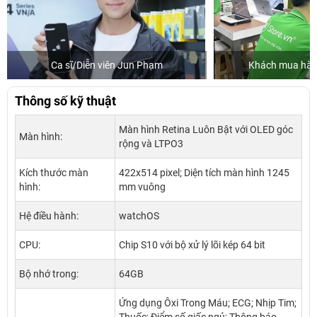
Ca sĩ/Diễn viên Jun Phạm
Khách mua hàng
Thông số kỹ thuật
Màn hình Retina Luôn Bật với OLED góc
Màn hình:
rộng và LTPO3
Kích thước màn
422x514 pixel; Diện tích màn hình 1245
hình:
mm vuông
Hệ điều hành:
watchOS
CPU:
Chip S10 với bộ xử lý lõi kép 64 bit
Bộ nhớ trong:
64GB
Ứng dụng Ôxi Trong Máu; ECG; Nhịp Tim;
Thuốc; Điểm số giấc ngủ; Thông báo