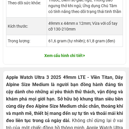
Theo dõi sức khỏe:
ngưng thở khi ngủ; Ứng dụng Chú Tâm
có tính năng theo dõi trạng thái tinh thần
49mm x 44mm x 12mm; Vừa với cổ tay
Kích thước:
cỡ 130-210mm
Trọng lượng:
61,6 gram (tự nhiên); 61,8 gram (đen)
Xem cấu hình chi tiết
Apple Watch Ultra 3 2025 49mm LTE - Viền Titan, Dây
Alpine Size Medium là người bạn đồng hành đáng tin
cậy dành cho những ai yêu thích thử thách, vận động và
khám phá mọi giới hạn. Sở hữu bộ khung titan siêu bền
cùng dây đeo Alpine Size Medium chắc chắn, thoáng khí
và mạnh mẽ, thiết bị mang đến sự tự tin và thoải mái khi
đeo liên tục trong cả ngày dài.
Không chỉ dừng lại ở vai
trò của một chiếc đồng hồ thông minh, Apple Watch Ultra