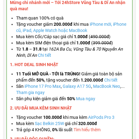
Mừng chi nhánh mới – Tới 24hStore Vũng Tàu & Dĩ An nhận
quà mau!
Tham quan 100% có quà
Tặng voucher
giảm
200.000đ
khi mua
iPhone mới, iPhone
cũ, iPad, Apple Watch hoặc MacBook
Mua kèm Cốc/Cáp sạc giá chỉ
1.000đ
(
490.000đ
)
Mua kèm SIM điện thoại giá chỉ
1.000đ
(
399.000đ
)
Từ
1.8
–
31.8
tại
162A Ba Cu, Vũng Tàu & 70 Nguyễn An
Ninh, Dĩ An
Chi tiết
1. HOT DEAL SINH NHẬT
11 Tuổi MỞ QUÀ - TỚI là TRÚNG!
Giảm giá toàn bộ sản
phẩm đến
50%
,
tặng voucher đến
1.200.000đ
Chi tiết
Săn
iPhone 17 Pro Max
,
Galaxy A17 5G
,
MacBook Neo
,...
Tham gia ngay
Săn phụ kiện giảm giá đến
50%
Mua ngay
2. ƯU ĐÃI MUA KÈM
SINH NHẬT
Tặng
voucher
100.000đ
khi mua kèm
AirPods Pro 3
Mua kèm
Sạc Belkin 25W
giá chỉ
320.000đ
Trả góp 4 KHÔNG,
0%
lãi suất
Tìm hiểu thêm