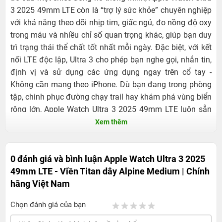
3 2025 49mm LTE còn là “trợ lý sức khỏe” chuyên nghiệp
với khả năng theo dõi nhịp tim, giấc ngủ, đo nồng độ oxy
trong máu và nhiều chỉ số quan trọng khác, giúp bạn duy
trì trạng thái thể chất tốt nhất mỗi ngày. Đặc biệt, với kết
nối LTE độc lập, Ultra 3 cho phép bạn nghe gọi, nhắn tin,
định vị và sử dụng các ứng dụng ngay trên cổ tay -
Không cần mang theo iPhone. Dù bạn đang trong phòng
tập, chinh phục đường chạy trail hay khám phá vùng biển
rộng lớn, Apple Watch Ultra 3 2025 49mm LTE luôn sẵn
sàng hỗ trợ, mang đến sự an tâm, chủ động và cảm hứng
Xem thêm
để bước tiếp.
0 đánh giá và bình luận
Apple Watch Ultra 3 2025
49mm LTE - Viền Titan dây Alpine Medium | Chính
hãng Việt Nam
Chọn đánh giá của bạn