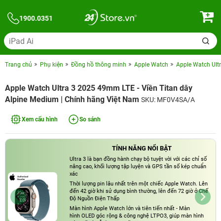
1900.0351
Trang chủ
Phụ kiện
Đồng hồ thông minh
Apple Watch
Apple Watch Ult
Apple Watch Ultra 3 2025 49mm LTE - Viền Titan dây
Alpine Medium | Chính hãng Việt Nam
SKU: MF0V4SA/A
Xem cấu hình
So sánh
TÍNH NĂNG NỔI BẬT
Ultra 3 là bạn đồng hành chạy bộ tuyệt vời với các chỉ số
nâng cao, khối lượng tập luyện và GPS tần số kép chuẩn
xác
Thời lượng pin lâu nhất trên một chiếc Apple Watch. Lên
đến 42 giờ khi sử dụng bình thường, lên đến 72 giờ ở Chế
Độ Nguồn Điện Thấp
Màn hình Apple Watch lớn và tiên tiến nhất - Màn
hình OLED góc rộng & công nghệ LTPO3, giúp màn hình