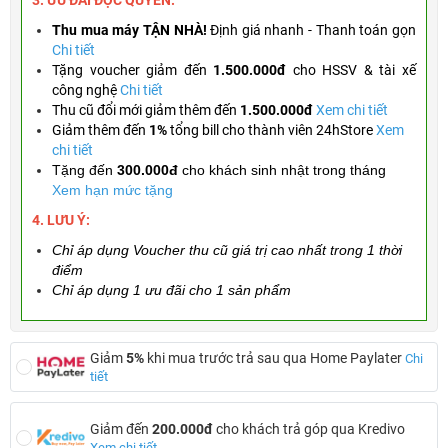
3. ƯU ĐÃI ĐỘC QUYỀN:
Thu mua máy TẬN NHÀ!
Định giá nhanh - Thanh toán gọn
Chi tiết
Tặng
voucher giảm đến
1.500.000đ
cho HSSV & tài xế
công nghệ
Chi tiết
Thu cũ đổi mới giảm thêm đến
1.500.000đ
Xem chi tiết
Giảm thêm đến
1%
tổng bill cho thành viên 24hStore
Xem
chi tiết
Tặng đến
300.000đ
cho khách sinh nhật trong tháng
Xem hạn mức tặng
4. LƯU Ý:
Chỉ áp dụng Voucher thu cũ giá trị cao nhất trong 1 thời
điểm
Chỉ áp dụng 1 ưu đãi cho 1 sản phẩm
Giảm
5%
khi mua trước trả sau qua Home Paylater
Chi
tiết
Giảm đến
200.000đ
cho khách trả góp qua Kredivo
Xem chi tiết