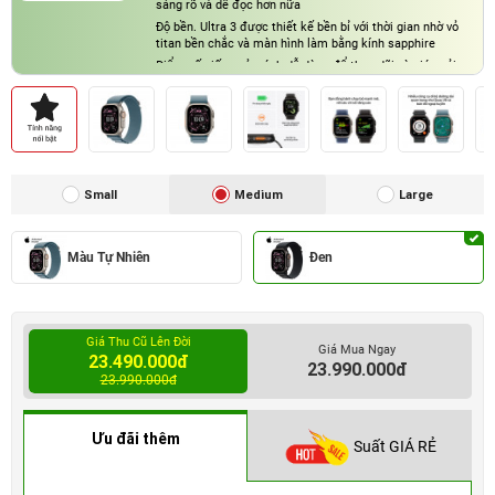
sáng rõ và dễ đọc hơn nữa
Độ bền. Ultra 3 được thiết kế bền bỉ với thời gian nhờ vỏ
titan bền chắc và màn hình làm bằng kính sapphire
Điểm số giấc ngủ, cách dễ dàng để theo dõi và giúp cải
thiện chất lượng giấc ngủ
Small
Medium
Large
Màu Tự Nhiên
Đen
Giá Thu Cũ Lên Đời
Giá Mua Ngay
23.490.000đ
23.990.000đ
23.990.000đ
Ưu đãi thêm
Suất GIÁ RẺ