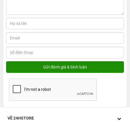
Ultra ra mắt năm 2022. Hãy cùng tìm hiểu những thay
đổi giúp chiếc đồng hồ thông minh này đã trở nên hoàn
thiện hơn nhé:
Apple Watch Ultra 2
Màu sắc
Titan tự nhiên
Khung viền titan
Chất liệu
Mặt kính sapphire
Kích thước 49mm
Độ sáng 3000 nits
Màn hình
Màn hình Retina luôn bật
S9 SiP
VỀ 24HSTORE
CPU
Double Tap