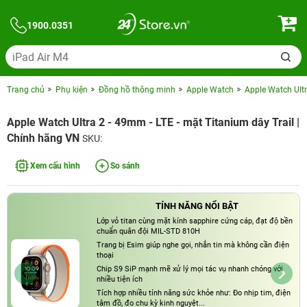
1900.0351
Trang chủ
Phụ kiện
Đồng hồ thông minh
Apple Watch
Apple Watch Ultr
Apple Watch Ultra 2 - 49mm - LTE - mặt Titanium dây Trail |
Chính hãng VN
SKU:
Xem cấu hình
So sánh
TÍNH NĂNG NỔI BẬT
Lớp vỏ titan cùng mặt kính sapphire cứng cáp, đạt độ bền
chuẩn quân đội MIL-STD 810H
Trang bị Esim giúp nghe gọi, nhắn tin mà không cần điện
thoại
Chip S9 SiP mạnh mẽ xử lý mọi tác vụ nhanh chóng với
nhiều tiện ích
Tích hợp nhiều tính năng sức khỏe như: Đo nhịp tim, điện
tâm đồ, đo chu kỳ kinh nguyệt...