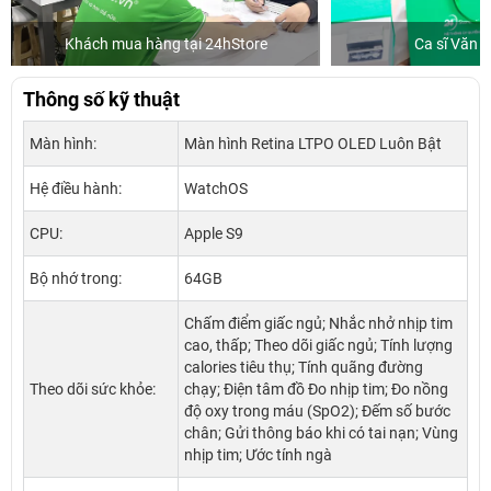
Khách mua hàng tại 24hStore
Ca sĩ Văn 
Thông số kỹ thuật
Màn hình:
Màn hình Retina LTPO OLED Luôn Bật
Hệ điều hành:
WatchOS
CPU:
Apple S9
Bộ nhớ trong:
64GB
Chấm điểm giấc ngủ; Nhắc nhở nhịp tim
cao, thấp; Theo dõi giấc ngủ; Tính lượng
calories tiêu thụ; Tính quãng đường
Theo dõi sức khỏe:
chạy; Điện tâm đồ Đo nhịp tim; Đo nồng
độ oxy trong máu (SpO2); Đếm số bước
chân; Gửi thông báo khi có tai nạn; Vùng
nhịp tim; Ước tính ngà