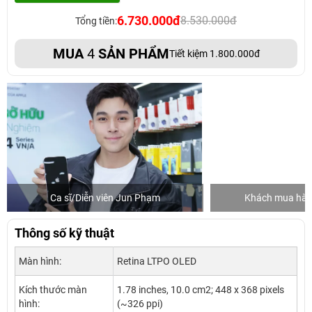
6.730.000đ
8.530.000đ
Tổng tiền:
MUA
4
SẢN PHẨM
Tiết kiệm 1.800.000đ
Ca sĩ/Diễn viên Jun Phạm
Khách mua hàng
Thông số kỹ thuật
Màn hình:
Retina LTPO OLED
Kích thước màn
1.78 inches, 10.0 cm2; 448 x 368 pixels
hình:
(~326 ppi)