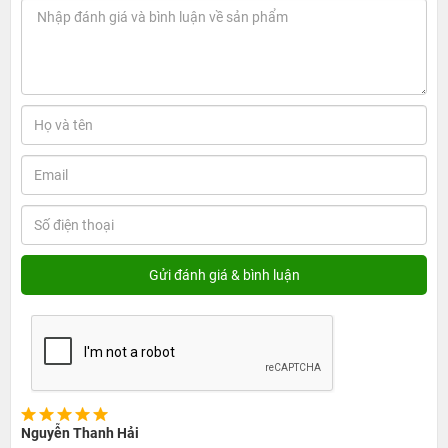
Thiết kế không có sự thay đổi
Ngay khi nhìn vào thiết kế của chiếc Apple Series 6 GPS
44mm, bạn sẽ phải thất vọng nếu mong chờ sự bứt phá
trong thiết kế. Series 6 không có quá nhiều thay đổi về
thiết kế so với Series 5, thậm chí là Series 4 trước đó.
Chúng ta có thể xem nó như là bản nâng cấp nhẹ của
Apple Watch Series 5.
Nguyễn Thanh Hải