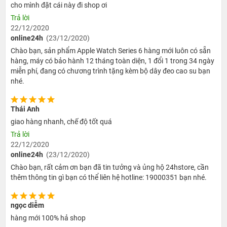
cho mình đặt cái này đi shop ơi
Trả lời
Điều khác biệt rõ ràng nhất chính ở mặt đáy chiếc Apple
22/12/2020
Watch 6 có các cảm biến đo nồng độ oxy trong máu. Ở
online24h
(23/12/2020)
thế hệ 6 người dùng tiếp tục có hai lựa chọn kích thước
Chào bạn, sản phẩm Apple Watch Series 6 hàng mới luôn có sẵn
đối với bản GPS của Apple Watch Series 6 44mm. Tương
hàng, máy có bảo hành 12 tháng toàn diện, 1 đổi 1 trong 34 ngày
tự thế hệ tiền nhiệm, đồng hồ Apple mới sử dụng màn
miễn phí, đang có chương trình tặng kèm bộ dây đeo cao su bạn
nhé.
hình LTPO Retina sáng hơn 2.5 lần khi ở ngoài trời, hỗ trợ
khả năng luôn bật.
Thái Anh
Tính năng đo nồng độ oxy trong máu hoàn
giao hàng nhanh, chế độ tốt quá
toàn mới
Trả lời
22/12/2020
Tính năng mới này chính là điểm sáng mà chúng ta
online24h
(23/12/2020)
không thể bỏ qua khi nhắc đến Apple Watch Series 6 GPS
Chào bạn, rất cảm ơn bạn đã tin tưởng và ủng hộ 24hstore, cần
44mm. Như đã nói bên trên, nhờ trạng bị các cảm biến
thêm thông tin gì bạn có thể liên hệ hotline: 19000351 bạn nhé.
quang học ở mặt dưới mà Series 6 cho phép người dùng
có thể đo độ bão hoà trong máu - một chỉ số quan trọng
ngọc diễm
của sức khoẻ tổng thể.
hàng mới 100% hả shop
Các chỉ số SpO2 sẽ chỉ ra những triệu chứng liên quan tới