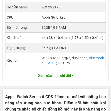
Hệ điều hành:
watchOS 7.0
CPU:
Apple S6 lõi kép
Bộ nhớ trong:
32GB 1GB RAM
Kích thước:
44 x 38 x 10.4 mm (1.73 x 1.50 x 0.41 in)
Trọng lượng:
36.5 g (1.31 oz)
Wi-Fi 802.11 b/g/n, dual-band;
Bluetooth
Kết nối:
5.0
,
A2DP
, LE; GPS
Xem cấu hình chi tiết
Apple Watch Series 6 GPS 44mm ra mắt với những tính
năng tập trung vào sức khoẻ. Điểm nổi bật nhất khi
chúng ta nhắc tới chiếc đồng hồ mới này là khả năng đo