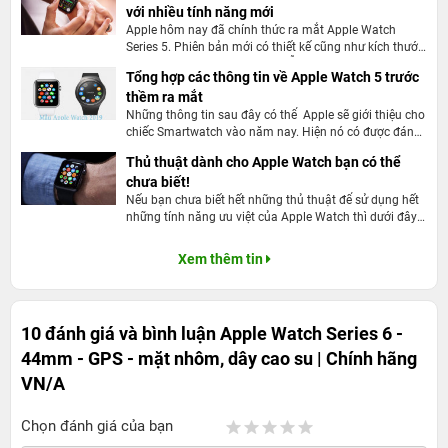
với nhiều tính năng mới
Apple Watch Series 6 GPS 44mm khẳng định
Apple hôm nay đã chính thức ra mắt Apple Watch
vị thế trong phân khúc sức khoẻ
Series 5. Phiên bản mới có thiết kế cũng như kích thước
khá giống Series 4, tuy nhiên vẫn có khá nhiều cải tiến
Tổng hợp các thông tin về Apple Watch 5 trước
Trong những năm gần đây, con người ngày càng quan
đáng kể về tính năng.
thềm ra mắt
tâm đến vấn đề sức khoẻ. Vấn đề này càng được quan
Những thông tin sau đây có thể Apple sẽ giới thiệu cho
tâm hơn khi mà cả thế giới đang phải chiến đấu với đại
chiếc Smartwatch vào năm nay. Hiện nó có được đáng
mong đợi như lời đồn.
dịch. Những vấn đề quan tâm đến sức khoẻ con người
Thủ thuật dành cho Apple Watch bạn có thể
mà Series 6 hướng tới chính là điểm sáng. Chiếc Apple
chưa biết!
Nếu bạn chưa biết hết những thủ thuật để sử dụng hết
Watch Sr 6 GPS 44mm mới ra mắt không chỉ theo dõi,
những tính năng ưu việt của Apple Watch thì dưới đây
thông báo những vấn đề về sức khoẻ về mặt thể chất
là những bật mí thủ thuật dành cho Apple Watch mà
bạn nhất định đừng bỏ qua.
chúng còn nâng cao sức khoẻ tinh thần.
Xem thêm tin
Tiếp tục kế thừa những điểm mạnh của thế hệ trước,
chiếc đồng hồ thông minh mới bổ sung thêm những tính
10 đánh giá và bình luận
Apple Watch Series 6 -
năng nổi bật để đo lường sức khoẻ. Đồng thời ở thế hệ
44mm - GPS - mặt nhôm, dây cao su | Chính hãng
thứ 6 hãng còn quan tâm hơn về tâm lý và sở thích cá
VN/A
nhân của người dùng. Điều này được chứng minh ở số
lượng bài tập mà nó sở hữu cùng kho âm nhạc cực lớn
Chọn đánh giá của bạn
và nhiều tiện ích khác mà chúng ta sẽ nói ở bên dưới.