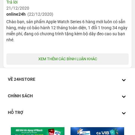
Trả lời
tim mạch và não bộ. Apple Watch 6 có thể cung cấp số
21/12/2020
online24h
(22/12/2020)
đo nồng độ máu chỉ trong 15 giây; nhờ việc đo liên tục
Chào bạn, sản phẩm Apple Watch Series 6 hàng mới luôn có sẵn
trong thời gian thực thiết bị có thể kịp thời phát hiện sự
hàng, máy có bảo hành 12 tháng toàn diện, 1 đổi 1 trong 34 ngày
thay đổi và cảnh báo khi nồng độ bão hoà oxy trở nên
miễn phí, đang có chương trình tặng kèm bộ dây đeo cao su bạn
quá thấp.
nhé.
XEM THÊM CÁC BÌNH LUẬN KHÁC
VỀ 24HSTORE
CHÍNH SÁCH
HỖ TRỢ
Tính năng này càng trở nên hữu ích hơn trong bối cảnh ra
mắt, cả thế giới đang đương đầu với dịch Covid-19. Mà