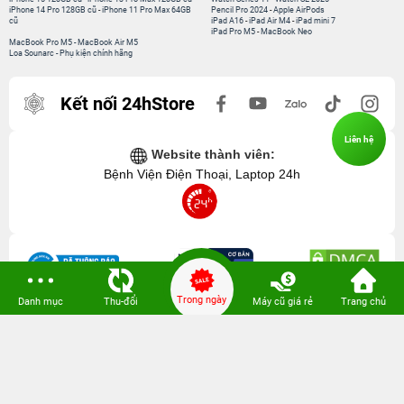
iPhone 14 Pro 128GB cũ
-
iPhone 11 Pro Max 64GB
Pencil Pro 2024
-
Apple AirPods
cũ
iPad A16
-
iPad Air M4
-
iPad mini 7
iPad Pro M5
-
MacBook Neo
MacBook Pro M5
-
MacBook Air M5
Loa Sounarc
-
Phụ kiện chính hãng
Kết nối 24hStore
Liên hệ
Website thành viên:
Bệnh Viện Điện Thoại, Laptop 24h
Trong ngày
Danh mục
Thu-đổi
Máy cũ giá rẻ
Trang chủ
CÔNG TY TNHH CÔNG NGHỆ ISTAR GCNDKHKD: 0316635415 do Sở KH & ĐT
TP. HCM cấp ngày 11 tháng 12 năm 2020.
Người Đại Diện: Hồ Tác Thành. Địa chỉ: 389 Quang Trung, Gò Vấp, Hồ Chí Minh.