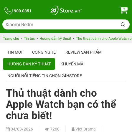
1900.0351
Trang chủ
Tin tức
Hướng dẫn kỹ thuật
Thủ thuật dành cho Apple Watch bạ
TIN MỚI
CÔNG NGHỆ
REVIEW SẢN PHẨM
HƯỚNG DẪN KỸ THUẬT
KHUYẾN MÃI
NGƯỜI NỔI TIẾNG TIN CHỌN 24HSTORE
Thủ thuật dành cho
Apple Watch bạn có thể
chưa biết!
04/03/2026
7260
Viet Drama