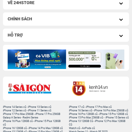
VỀ 24HSTORE
CHÍNH SÁCH
HỖ TRỢ
iPhone 14 Series cũ
-
iPhone 13 Series cũ
iPhone 17 cũ
-
iPhone 17 Pro Max cũ
iPhone 12 Series cũ
-
iPhone 11 Series cũ
iPhone 16 Series cũ
-
iPhone 16 Pro Max 256GB cũ
iPhone 17 Pro Max 256GB
-
iPhone 17 Pro 256GB
iPhone 16 Pro 128GB cũ
-
iPhone 15 Pro 128GB cũ
Galaxy A Series
-
Redmi Series
iPhone 15 Pro Max 256GB cũ
-
iPhone 15 Series cũ
iPhone 16 Plus 128GB cũ
-
iPhone 15 Plus 128GB
iPhone 13 128GB Cũ
-
iPhone 12 Pro Max 128GB
cũ
Cũ
iPhone 16 128GB cũ
-
iPhone 14 Pro Max 128GB cũ
Watch cũ
-
AirPods cũ
iPhone 15 128GB cũ
-
iPhone 13 Pro Max 128GB cũ
Watch Series 11
-
Watch SE 2025