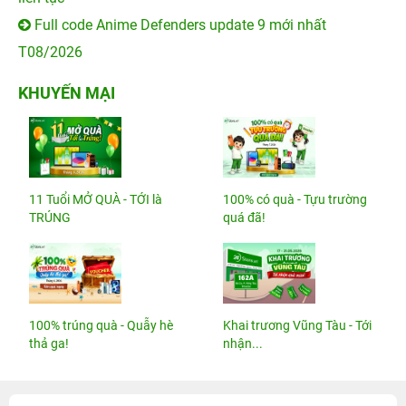
Full code Anime Defenders update 9 mới nhất
T08/2026
KHUYẾN MẠI
11 Tuổi MỞ QUÀ - TỚI là
100% có quà - Tựu trường
TRÚNG
quá đã!
100% trúng quà - Quẫy hè
Khai trương Vũng Tàu - Tới
thả ga!
nhận...