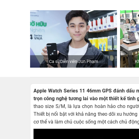
Ca sĩ/Diễn viên Jun Phạm
Khách mua hàng tại 24hS
Apple Watch Series 11 46mm GPS đánh dấu một
trọn công nghệ tương lai vào một thiết kế tinh 
thao size S/M, là lựa chọn hoàn hảo cho ngườ
Thiết bị nổi bật với khả năng theo dõi xu hướng
cơ thể và làm chủ cuộc sống một cách chủ động