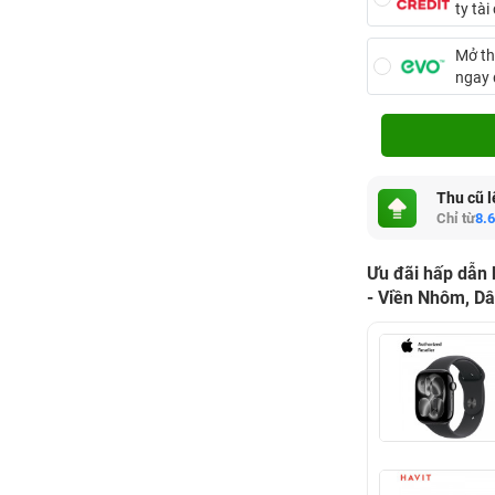
ty tà
Mở th
ngay
Thu cũ l
Chỉ từ
8.
Ưu đãi hấp dẫn
- Viền Nhôm, Dâ