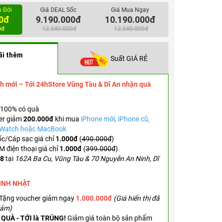
lần so với Series 10, sẵn sàng cho mọi hoạt động
n Đời
Giá DEAL Sốc
Giá Mua Ngay
0đ
9.190.000đ
10.190.000đ
Chống nước và chống bụi đạt tiêu chuẩn WR 50
0đ
12.340.000đ
12.340.000đ
ãi thêm
Suất GIÁ RẺ
h mới – Tới 24hStore Vũng Tàu & Dĩ An nhận quà
100% có quà
er
giảm
200.000đ
khi mua
iPhone mới, iPhone cũ,
e Watch hoặc MacBook
c/Cáp sạc giá chỉ
1.000đ
(
490.000đ
)
 điện thoại giá chỉ
1.000đ
(
399.000đ
)
.8
tại
162A Ba Cu, Vũng Tàu & 70 Nguyễn An Ninh, Dĩ
SINH NHẬT
Tặng voucher g
iảm ngay
1.000.000đ
(Giá hiển thị đã
iảm)
 QUÀ - TỚI là TRÚNG!
Giảm giá toàn bộ sản phẩm