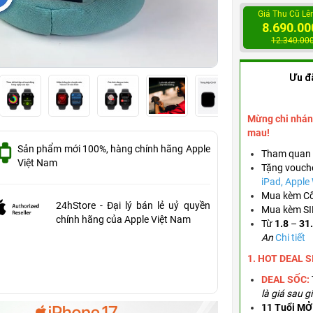
Giá Thu Cũ Lê
8.690.00
12.340.00
Ưu đ
Mừng chi nhán
mau!
Sản phẩm mới 100%, hàng chính hãng Apple
Tham quan 
Việt Nam
Tặng vouch
iPad, Appl
Mua kèm Cố
24hStore - Đại lý bán lẻ uỷ quyền
Mua kèm SIM
chính hãng của Apple Việt Nam
Từ
1.8
–
31
An
Chi tiết
1. HOT DEAL 
DEAL SỐC:
là giá sau g
11 Tuổi MỞ