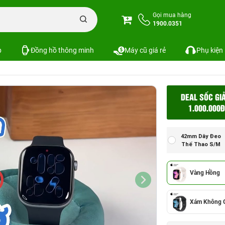
Apple Watch Series 11
Apple Watch Series 11 46mm GPS - Viền Nhôm, Dây
Gọi mua hàng
1900.0351
Viền Nhôm, Dây Đeo Thể Thao Size S/M | Chí
p
Đồng hồ thông minh
Máy cũ giá rẻ
Phụ kiện
DEAL SỐC GI
1.000.000Đ
42mm Dây Đeo
Thể Thao S/M
Vàng Hồng
Xám Không 