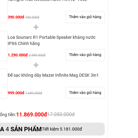
390.000đ
Thêm vào giỏ hàng
430.000đ
Loa Sounarc R1 Portable Speaker kháng nước
IPX6 Chính hãng
1.290.000đ
Thêm vào giỏ hàng
2.590.000đ
Đế sạc không dây Mazer Infinite Mag.DESK 3in1
999.000đ
Thêm vào giỏ hàng
1.690.000đ
11.869.000đ
17.050.000đ
ổng tiền:
UA
4
SẢN PHẨM
Tiết kiệm 5.181.000đ