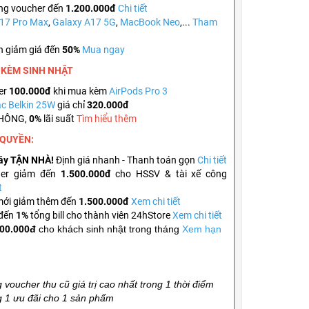
ng voucher đến
1.200.000đ
Chi tiết
 17 Pro Max
,
Galaxy A17 5G
,
MacBook Neo
,...
Tham
n giảm giá đến
50%
Mua ngay
A KÈM
SINH NHẬT
er
100.000đ
khi mua kèm
AirPods Pro 3
c Belkin 25W
giá chỉ
320.000đ
KHÔNG,
0%
lãi suất
Tìm hiểu thêm
 QUYỀN:
áy TẬN NHÀ!
Định giá nhanh - Thanh toán gọn
Chi tiết
her giảm đến
1.500.000đ
cho HSSV & tài xế công
t
mới giảm thêm đến
1.500.000đ
Xem chi tiết
 đến
1%
tổng bill cho thành viên 24hStore
Xem chi tiết
00.000đ
cho khách sinh nhật trong tháng
Xem hạn
 voucher thu cũ giá trị cao nhất trong 1 thời điểm
g 1 ưu đãi cho 1 sản phẩm