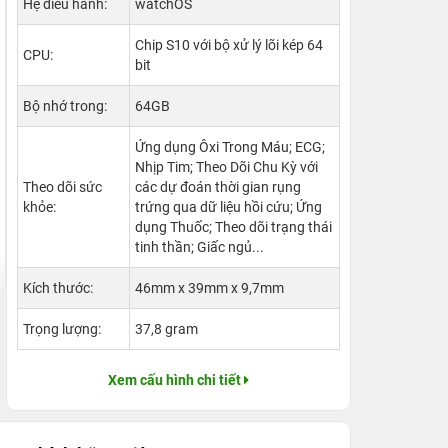
Hệ điều hành:
watchOS
Chip S10 với bộ xử lý lõi kép 64
CPU:
bit
Bộ nhớ trong:
64GB
Ứng dụng Ôxi Trong Máu; ECG;
Nhịp Tim; Theo Dõi Chu Kỳ với
Theo dõi sức
các dự đoán thời gian rụng
khỏe:
trứng qua dữ liệu hồi cứu; Ứng
dụng Thuốc; Theo dõi trạng thái
tinh thần; Giấc ngủ...
Kích thước:
46mm x 39mm x 9,7mm
Trọng lượng:
37,8 gram
Xem cấu hình chi tiết