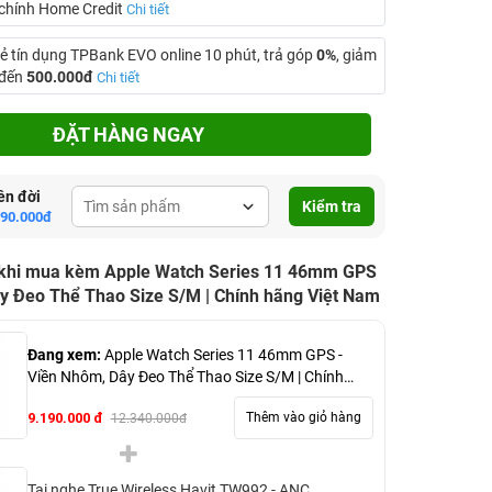
i chính Home Credit
Chi tiết
ẻ tín dụng TPBank EVO online 10 phút, trả góp
0%
, giảm
 đến
500.000đ
Chi tiết
ĐẶT HÀNG NGAY
ên đời
Kiểm tra
690.000đ
 khi mua kèm Apple Watch Series 11 46mm GPS
y Đeo Thể Thao Size S/M | Chính hãng Việt Nam
Đang xem:
Apple Watch Series 11 46mm GPS -
Viền Nhôm, Dây Đeo Thể Thao Size S/M | Chính
hãng Việt Nam
9.190.000 đ
Thêm vào giỏ hàng
12.340.000đ
Tai nghe True Wireless Havit TW992 - ANC