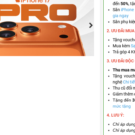
đến
50%
,
tặ
Săn
iPhone
gia ngay
Săn phụ kiệ
2. ƯU ĐÃI MU
Tặng
vouch
Mua kèm
Sạ
Trả góp 4 
3. ƯU ĐÃI ĐỘC
Thu mua m
Tặng
vouc
nghệ
Chi tiế
Thu cũ đổi 
Giảm thêm
Tặng đến
3
mức tặng
4. LƯU Ý:
Chỉ áp dụng
Chỉ áp dụn