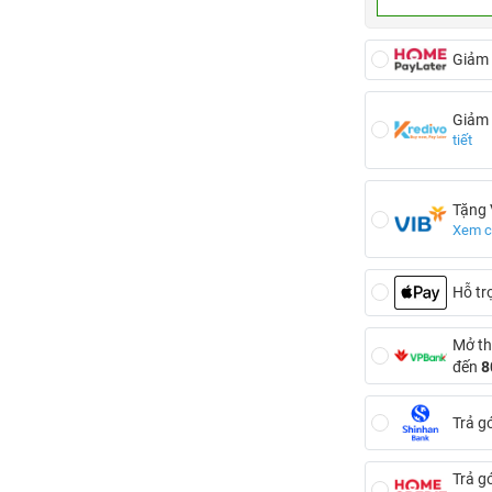
Giảm
Giảm
tiết
Tặng
Xem ch
Hỗ tr
Mở th
đến
8
Trả g
Trả g