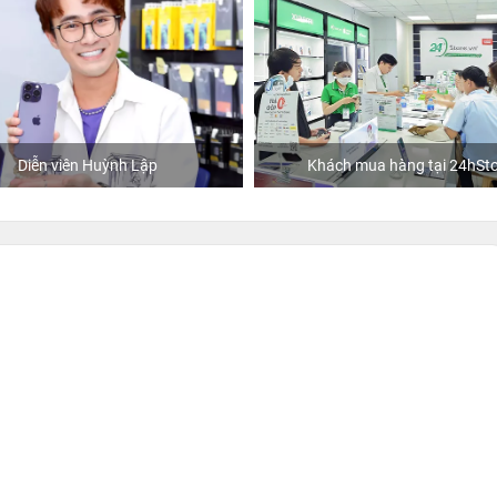
hách mua hàng tại 24hStore
Ca sĩ/Diễn viên Jun Phạ