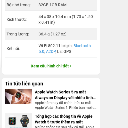
Bộ nhớ trong:
32GB 1GB RAM
44 x 38 x 10.4 mm (1.73 x 1.50
Kích thước:
x 0.41 in)
Trọng lượng:
36.4 g (1.27 oz)
Wi-Fi 802.11 b/g/n;
Bluetooth
Kết nối:
5.0
,
A2DP
, LE; GPS
Xem cấu hình chi tiết
Tin tức liên quan
Apple Watch Series 5 ra mắt
Always on Display với nhiều tính
Apple hôm nay đã chính thức ra mắt
năng mới
Apple Watch Series 5. Phiên bản mới có
thiết kế cũng như kích thước khá giống
Tổng hợp các thông tin về Apple
Series 4, tuy nhiên vẫn có khá nhiều cải
Watch 5 trước thềm ra mắt
tiến đáng kể về tính năng.
Những thông tin sau đây có thể Apple