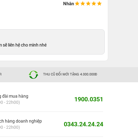
Nhân
m sẽ liên hệ cho mình nhé
I
THU CŨ ĐỔI MỚI TẶNG 4.000.000Đ
g đài mua hàng
1900.0351
0 - 22h00)
ch hàng doanh nghiệp
0343.24.24.24
0 - 22h00)