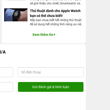
sẽ giới thiệu cho chiếc Smartwatch vào
năm nay. Hiện nó có được đáng mong
Thủ thuật dành cho Apple Watch
đợi như lời đồn.
bạn có thể chưa biết!
Nếu bạn chưa biết hết những thủ thuật
để sử dụng hết những tính năng ưu việt
của Apple Watch thì dưới đây là những
bật mí thủ thuật dành cho Apple Watch
Xem thêm tin
mà bạn nhất định đừng bỏ qua.
N/A