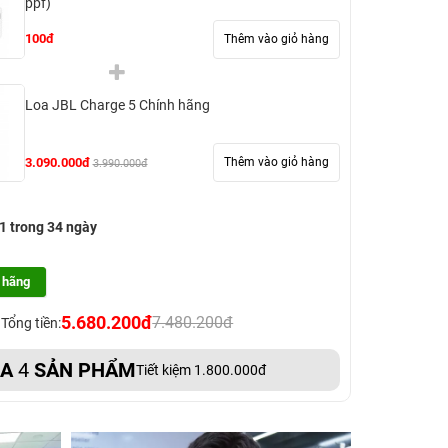
ppf)
100đ
Thêm vào giỏ hàng
Loa JBL Charge 5 Chính hãng
3.090.000đ
Thêm vào giỏ hàng
3.990.000đ
 1 trong 34 ngày
 hãng
5.680.200đ
7.480.200đ
Tổng tiền:
UA
4
SẢN PHẨM
Tiết kiệm 1.800.000đ