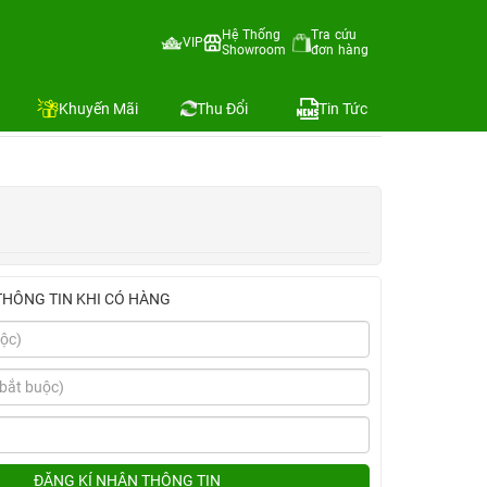
- LTE - mặt nhôm, dây cao su | Chính hãng VN/A
Hệ Thống
Tra cứu
VIP
Showroom
đơn hàng
Địa chỉ còn hàng
Khuyến Mãi
Thu Đổi
Tin Tức
THÔNG TIN KHI CÓ HÀNG
ĐĂNG KÍ NHẬN THÔNG TIN