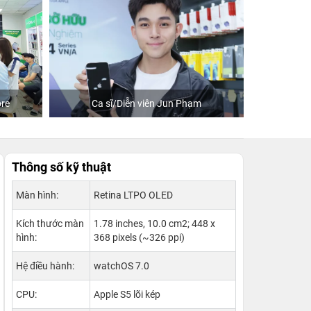
m
Khách mua hàng tại 24hStore
C
Thông số kỹ thuật
Màn hình:
Retina LTPO OLED
Kích thước màn
1.78 inches, 10.0 cm2; 448 x
hình:
368 pixels (~326 ppi)
Hệ điều hành:
watchOS 7.0
CPU:
Apple S5 lõi kép