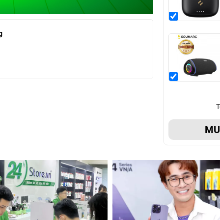
g
T
M