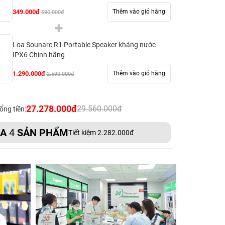
349.000đ
Thêm vào giỏ hàng
590.000đ
Loa Sounarc R1 Portable Speaker kháng nước
IPX6 Chính hãng
1.290.000đ
Thêm vào giỏ hàng
2.590.000đ
27.278.000đ
29.560.000đ
ổng tiền:
UA
4
SẢN PHẨM
Tiết kiệm 2.282.000đ