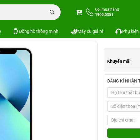
ũ
iPhone 13 Mini Cũ
iPhone 13 Mini 256GB Cũ chính hãng
Gọi mua hàng
1900.0351
ng
4 đánh giá
Xem cấu hình
So sánh
p
Đồng hồ thông minh
Máy cũ giá rẻ
Phụ kiện
Khuyến mãi
ĐĂNG KÍ NHẬN 