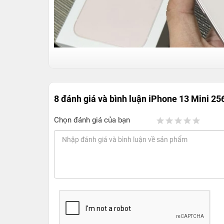
8 đánh giá và bình luận
iPhone 13 Mini 25
Chọn đánh giá của bạn
Một số loại iPhone 13 Mini cũ chính h
Trên thị trường điện thoại
iPhone cũ
sẽ có mức p
và chất lượng của iPhone cũ. Dưới đây là mô tả 
iPhone 13 Mini 256GB Like new (99%):
Đây là 
chọn. iPhone cũ mức này vẫn giữ được ngoại 