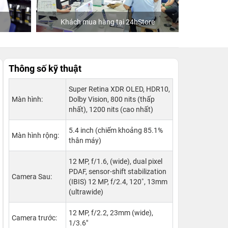
4hStore
Ca sĩ/Diễn viên Jun Phạm
K
Thông số kỹ thuật
Super Retina XDR OLED, HDR10,
Màn hình:
Dolby Vision, 800 nits (thấp
nhất), 1200 nits (cao nhất)
5.4 inch (chiếm khoảng 85.1%
Màn hình rộng:
thân máy)
12 MP, f/1.6, (wide), dual pixel
PDAF, sensor-shift stabilization
Camera Sau:
(IBIS) 12 MP, f/2.4, 120˚, 13mm
(ultrawide)
12 MP, f/2.2, 23mm (wide),
Camera trước:
1/3.6"