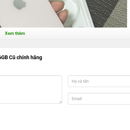
Xem thêm
6GB Cũ chính hãng
ãng trên thị trường hiện nay
hân chia như 99%, 98%...được sử dụng để đánh giá tình trạng
chi tiết về các mức phân chia thông thường:
mức đánh giá cao nhất và được nhiều người quan tâm và lựa
hình như mới nguyên. Mặc dù đã sử dụng trong một thời gian