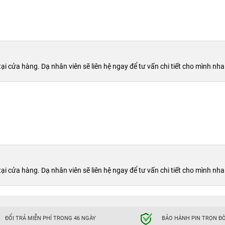
cửa hàng. Dạ nhân viên sẽ liên hệ ngay để tư vấn chi tiết cho mình nha
u tiền?
cửa hàng. Dạ nhân viên sẽ liên hệ ngay để tư vấn chi tiết cho mình nha
hác nhau phụ thuộc vào tình trạng ngoại hình máy như máy
ửa hàng bán điện thoại khác. Tuy nhiên giá bán sẽ dao động
4hStore
iPhone 13 Mini 256GB cũ
màu trắng có giá
lại sản phẩm chính hãng, chất lượng mà còn có mức giá rẻ và
ĐỔI TRẢ MIỄN PHÍ TRONG 46 NGÀY
BẢO HÀNH PIN TRỌN ĐỜ