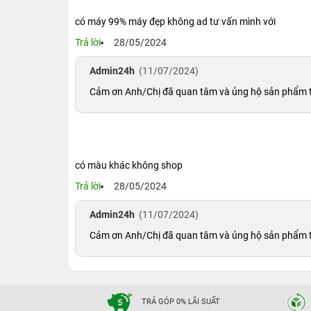
có máy 99% máy đẹp không ad tư vấn mình với
Trả lời
28/05/2024
Admin24h
(11/07/2024)
Cảm ơn Anh/Chị đã quan tâm và ủng hộ sản phẩm tại 
có màu khác không shop
Trả lời
28/05/2024
Admin24h
(11/07/2024)
iPhone 13 Mini 256GB cũ giá bao nhiê
Cảm ơn Anh/Chị đã quan tâm và ủng hộ sản phẩm tại 
Hiện nay giá bán iPhone 13 Mini cũ 256GB sẽ k
98%, 99% hay máy đẹp, màu sắc cũng như các c
từ khoảng
9.490.000đ đến 10.790.000đ.
Tại 2
9.490.000đ
. Chúng tôi cam kết không chỉ đem 
TRẢ GÓP 0% LÃI SUẤT