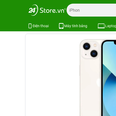
Trang chủ
Máy cũ giá rẻ
iPhone cũ
iPhone 13 Series C
iPhone 13 Mini 256GB Cũ chính hã
Điện thoại
Máy tính bảng
Lapto