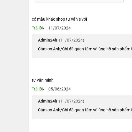
ngắn, nhưng hầu hết chất lượng của điện thoại v
iPhone 13 Mini 256GB Xước bền (98%):
iPhone 
có màu khác shop tư vấn e với
dụng khoảng một tháng trở lên. Mặc dù chất l
thời lượng pin vẫn được đảm bảo cho người s
Trả lời
11/07/2024
mức 99%.
Admin24h
(11/07/2024)
iPhone 13 Mini 256GB
Trầy xước (97%):
Đây là
Cảm ơn Anh/Chị đã quan tâm và ủng hộ sản phẩm tại 
có nhiều vết xước, đặc biệt là ở các góc hoặc 
thoại cũng khá cao về tính năng và hiệu suất sử
Các mặt hàng có điểm dưới 97% thường không
bảo. Do đó, các hệ thống cửa hàng uy tín như
2
tư vấn mình
Trả lời
05/06/2024
Admin24h
(11/07/2024)
Cảm ơn Anh/Chị đã quan tâm và ủng hộ sản phẩm tại 