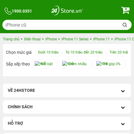
1900.0351
Trang chủ
Điện thoại
iPhone
iPhone 11 Series
iPhone 11
iPhone 11 
Chọn mức giá
Dưới 10 triệu
Từ 10 triệu đến 20 triệu
Trên 20 triệu
Sắp xếp theo
Nổi bật
Giảm nhiều
Trả góp 0%
VỀ 24HSTORE
CHÍNH SÁCH
HỖ TRỢ