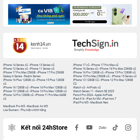
iPhone 14 Series cũ
-
iPhone 13 Series cũ
iPhone 17 cũ
-
iPhone 17 Pro Max cũ
iPhone 12 Series cũ
-
iPhone 11 Series cũ
iPhone 16 Series cũ
-
iPhone 16 Pro Max 256GB cũ
iPhone 17 Pro Max 256GB
-
iPhone 17 Pro 256GB
iPhone 16 Pro 128GB cũ
-
iPhone 15 Pro 128GB cũ
Galaxy A Series
-
Redmi Series
iPhone 15 Pro Max 256GB cũ
-
iPhone 15 Series cũ
iPhone 16 Plus 128GB cũ
-
iPhone 15 Plus 128GB
iPhone 13 128GB Cũ
-
iPhone 12 Pro Max 128GB
cũ
Cũ
iPhone 16 128GB cũ
-
iPhone 14 Pro Max 128GB cũ
Watch cũ
-
AirPods cũ
iPhone 15 128GB cũ
-
iPhone 13 Pro Max 128GB cũ
Watch Series 11
-
Watch SE 2025
iPhone 14 Pro 128GB cũ
-
iPhone 11 Pro Max 64GB
Pencil Pro 2024
-
Apple AirPods
cũ
iPad A16
-
iPad Air M4
-
iPad mini 7
iPad Pro M5
-
MacBook Neo
MacBook Pro M5
-
MacBook Air M5
Loa Sounarc
-
Phụ kiện chính hãng
Kết nối 24hStore