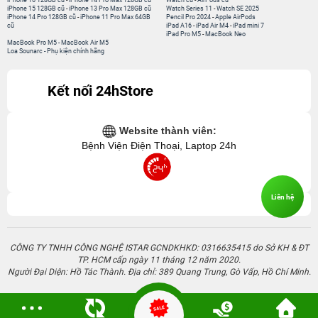
iPhone 16 128GB cũ
-
iPhone 14 Pro Max 128GB cũ
Watch cũ
-
AirPods cũ
iPhone 15 128GB cũ
-
iPhone 13 Pro Max 128GB cũ
Watch Series 11
-
Watch SE 2025
iPhone 14 Pro 128GB cũ
-
iPhone 11 Pro Max 64GB
Pencil Pro 2024
-
Apple AirPods
cũ
iPad A16
-
iPad Air M4
-
iPad mini 7
iPad Pro M5
-
MacBook Neo
MacBook Pro M5
-
MacBook Air M5
Loa Sounarc
-
Phụ kiện chính hãng
Kết nối 24hStore
Website thành viên:
Bệnh Viện Điện Thoại, Laptop 24h
Liên hệ
CÔNG TY TNHH CÔNG NGHỆ ISTAR GCNDKHKD: 0316635415 do Sở KH & ĐT
TP. HCM cấp ngày 11 tháng 12 năm 2020.
Người Đại Diện: Hồ Tác Thành. Địa chỉ: 389 Quang Trung, Gò Vấp, Hồ Chí Minh.