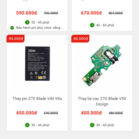
590.000đ
670.000đ
700.000đ
804.000đ
30 - 45 phút
45 - 60 phút
Bảo hành pin phù, chức năng 6
tháng
-90.000đ
-80.000đ
Thay pin ZTE Blade V40 Vita
Thay bẹ sạc ZTE Blade V50
Design
450.000đ
400.000đ
540.000đ
480.000đ
30 - 45 phút
30 - 45 phút