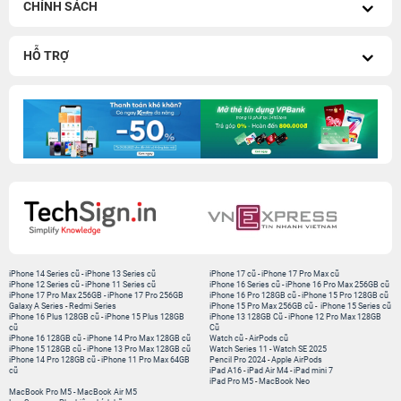
CHÍNH SÁCH
HỖ TRỢ
iPhone 14 Series cũ
-
iPhone 13 Series cũ
iPhone 17 cũ
-
iPhone 17 Pro Max cũ
iPhone 12 Series cũ
-
iPhone 11 Series cũ
iPhone 16 Series cũ
-
iPhone 16 Pro Max 256GB cũ
iPhone 17 Pro Max 256GB
-
iPhone 17 Pro 256GB
iPhone 16 Pro 128GB cũ
-
iPhone 15 Pro 128GB cũ
Galaxy A Series
-
Redmi Series
iPhone 15 Pro Max 256GB cũ
-
iPhone 15 Series cũ
iPhone 16 Plus 128GB cũ
-
iPhone 15 Plus 128GB
iPhone 13 128GB Cũ
-
iPhone 12 Pro Max 128GB
cũ
Cũ
iPhone 16 128GB cũ
-
iPhone 14 Pro Max 128GB cũ
Watch cũ
-
AirPods cũ
iPhone 15 128GB cũ
-
iPhone 13 Pro Max 128GB cũ
Watch Series 11
-
Watch SE 2025
iPhone 14 Pro 128GB cũ
-
iPhone 11 Pro Max 64GB
Pencil Pro 2024
-
Apple AirPods
cũ
iPad A16
-
iPad Air M4
-
iPad mini 7
iPad Pro M5
-
MacBook Neo
MacBook Pro M5
-
MacBook Air M5