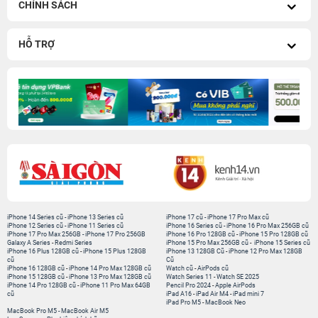
CHÍNH SÁCH
HỖ TRỢ
iPhone 14 Series cũ
-
iPhone 13 Series cũ
iPhone 17 cũ
-
iPhone 17 Pro Max cũ
iPhone 12 Series cũ
-
iPhone 11 Series cũ
iPhone 16 Series cũ
-
iPhone 16 Pro Max 256GB cũ
iPhone 17 Pro Max 256GB
-
iPhone 17 Pro 256GB
iPhone 16 Pro 128GB cũ
-
iPhone 15 Pro 128GB cũ
Galaxy A Series
-
Redmi Series
iPhone 15 Pro Max 256GB cũ
-
iPhone 15 Series cũ
iPhone 16 Plus 128GB cũ
-
iPhone 15 Plus 128GB
iPhone 13 128GB Cũ
-
iPhone 12 Pro Max 128GB
cũ
Cũ
iPhone 16 128GB cũ
-
iPhone 14 Pro Max 128GB cũ
Watch cũ
-
AirPods cũ
iPhone 15 128GB cũ
-
iPhone 13 Pro Max 128GB cũ
Watch Series 11
-
Watch SE 2025
iPhone 14 Pro 128GB cũ
-
iPhone 11 Pro Max 64GB
Pencil Pro 2024
-
Apple AirPods
cũ
iPad A16
-
iPad Air M4
-
iPad mini 7
iPad Pro M5
-
MacBook Neo
MacBook Pro M5
-
MacBook Air M5