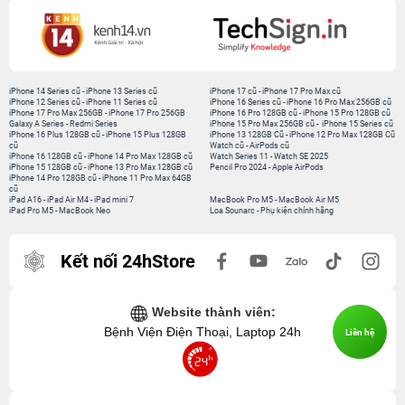
iPhone 14 Series cũ
-
iPhone 13 Series cũ
iPhone 17 cũ
-
iPhone 17 Pro Max cũ
iPhone 12 Series cũ
-
iPhone 11 Series cũ
iPhone 16 Series cũ
-
iPhone 16 Pro Max 256GB cũ
iPhone 17 Pro Max 256GB
-
iPhone 17 Pro 256GB
iPhone 16 Pro 128GB cũ
-
iPhone 15 Pro 128GB cũ
Galaxy A Series
-
Redmi Series
iPhone 15 Pro Max 256GB cũ
-
iPhone 15 Series cũ
iPhone 16 Plus 128GB cũ
-
iPhone 15 Plus 128GB
iPhone 13 128GB Cũ
-
iPhone 12 Pro Max 128GB Cũ
cũ
Watch cũ
-
AirPods cũ
iPhone 16 128GB cũ
-
iPhone 14 Pro Max 128GB cũ
Watch Series 11
-
Watch SE 2025
iPhone 15 128GB cũ
-
iPhone 13 Pro Max 128GB cũ
Pencil Pro 2024
-
Apple AirPods
iPhone 14 Pro 128GB cũ
-
iPhone 11 Pro Max 64GB
cũ
iPad A16
-
iPad Air M4
-
iPad mini 7
MacBook Pro M5
-
MacBook Air M5
iPad Pro M5
-
MacBook Neo
Loa Sounarc
-
Phụ kiện chính hãng
Kết nối 24hStore
Website thành viên:
Bệnh Viện Điện Thoại, Laptop 24h
Liên hệ