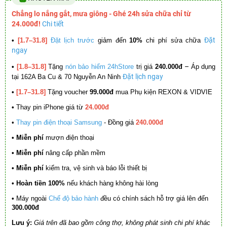
Chẳng lo nắng gắt, mưa giông - Ghé 24h sửa chữa chỉ từ
24.000đ!
Chi tiết
Đặt
•
[1.7–31.8]
Đặt lịch trước
giảm đến
10%
chi phí sửa chữa
ngay
–
•
[1.8–31.8]
Tặng
nón bảo hiểm 24hStore
trị giá
240.000đ
Áp dụng
Đặt lịch ngay
tại 162A Ba Cu & 70 Nguyễn An Ninh
•
[1.7–31.8]
Tặng voucher
99.000đ
mua Phụ kiện REXON & VIDVIE
•
Thay pin iPhone giá từ
24.000đ
•
Thay pin điện thoại Samsung
- Đồng giá
240.000đ
• Miễn phí
mượn điện thoại
• Miễn phí
nâng cấp phần mềm
•
Miễn phí
kiểm tra, vệ sinh và báo lỗi thiết bị
• Hoàn tiền 100%
nếu khách hàng không hài lòng
•
Máy ngoài
Chế độ bảo hành
đều có chính sách hỗ trợ giá lên đến
300.000đ
Lưu ý:
Giá trên đã bao gồm công thợ, không phát sinh chi phí khác