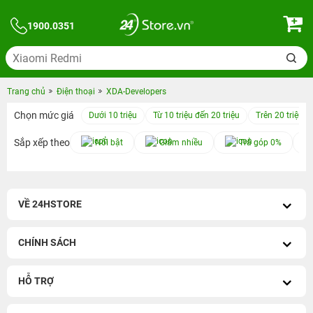
1900.0351
Trang chủ
Điện thoại
XDA-Developers
Chọn mức giá
Dưới 10 triệu
Từ 10 triệu đến 20 triệu
Trên 20 triệu
Sắp xếp theo
Nổi bật
Giảm nhiều
Trả góp 0%
VỀ 24HSTORE
CHÍNH SÁCH
HỖ TRỢ