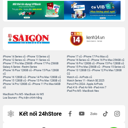
iPhone 14 Series cũ
-
iPhone 13 Series cũ
iPhone 17 cũ
-
iPhone 17 Pro Max cũ
iPhone 12 Series cũ
-
iPhone 11 Series cũ
iPhone 16 Series cũ
-
iPhone 16 Pro Max 256GB cũ
iPhone 17 Pro Max 256GB
-
iPhone 17 Pro 256GB
iPhone 16 Pro 128GB cũ
-
iPhone 15 Pro 128GB cũ
Galaxy A Series
-
Redmi Series
iPhone 15 Pro Max 256GB cũ
-
iPhone 15 Series cũ
iPhone 16 Plus 128GB cũ
-
iPhone 15 Plus 128GB
iPhone 13 128GB Cũ
-
iPhone 12 Pro Max 128GB
cũ
Cũ
iPhone 16 128GB cũ
-
iPhone 14 Pro Max 128GB cũ
Watch cũ
-
AirPods cũ
iPhone 15 128GB cũ
-
iPhone 13 Pro Max 128GB cũ
Watch Series 11
-
Watch SE 2025
iPhone 14 Pro 128GB cũ
-
iPhone 11 Pro Max 64GB
Pencil Pro 2024
-
Apple AirPods
cũ
iPad A16
-
iPad Air M4
-
iPad mini 7
iPad Pro M5
-
MacBook Neo
MacBook Pro M5
-
MacBook Air M5
Loa Sounarc
-
Phụ kiện chính hãng
Kết nối 24hStore