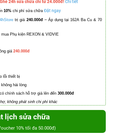
 Ghé 24h sửa chữa chỉ từ 24.000đ!
Chi tiết
Đặt ngay
ến
10%
chi phí sửa chữa
–
4hStore
trị giá
240.000đ
Áp dụng tại 162A Ba Cu & 70
mua Phụ kiện REXON & VIDVIE
ồng giá
240.000đ
lỗi thiết bị
không hài lòng
có chính sách hỗ trợ giá lên đến
300.000đ
hợ, không phát sinh chi phí khác
t lịch sửa chữa
Voucher 10% tối đa 50.000đ)