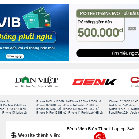
 Max cũ
iPhone 16 Plus 128GB cũ
-
iPhone 15 Plus 128GB cũ
iPhone 13 128GB Cũ
-
iP
16 Pro Max 256GB cũ
iPhone 16 128GB cũ
-
iPhone 14 Pro Max 128GB cũ
Watch cũ
-
AirPods cũ
one 15 Pro 128GB cũ
iPhone 15 128GB cũ
-
iPhone 13 Pro Max 128GB cũ
Watch Series 11
-
Watch
-
iPhone 15 Series cũ
iPhone 14 Pro 128GB cũ
-
iPhone 11 Pro Max 64GB cũ
Pencil Pro 2024
-
Apple 
Bệnh Viện Điện Thoại, Laptop 24h
Website thành viên: