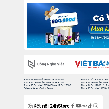
iPhone 14 Series cũ
-
iPhone 13 Series cũ
iPhone 17 cũ
-
iPhone 17 Pro
iPhone 12 Series cũ
-
iPhone 11 Series cũ
iPhone 16 Series cũ
-
iPhone 
iPhone 17 Pro Max 256GB
-
iPhone 17 Pro 256GB
iPhone 16 Pro 128GB cũ
-
iPh
Galaxy A Series
-
Redmi Series
iPhone 15 Pro Max 256GB cũ
Kết nối 24hStore