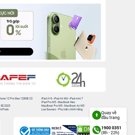
hone 12 Pro Max 128GB Cũ
iPad A16
-
iPad Air M4
-
iPad mini 7
iPad Pro M5
-
MacBook Neo
 SE 2025
MacBook Pro M5
-
MacBook Air M5
AirPods
Loa Sounarc
-
Phụ kiện chính hãng
Quay về
đầu trang
1900 0351
(8h - 22h)