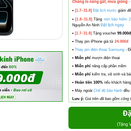
Chẳng lo nắng gắt, mưa giông -
•
[1.7–31.8]
Đặt lịch trước
giảm đ
•
[1.8–31.8]
Tặng
nón bảo hiểm 2
Đặt lịch ngay
Nguyễn An Ninh
•
[1.7–31.8]
Tặng voucher
99.000đ
•
Thay pin iPhone giá từ
24.000đ
•
Thay pin điện thoại Samsung
- Đ
• Miễn phí
mượn điện thoại
• Miễn phí
nâng cấp phần mềm
•
Miễn phí
kiểm tra, vệ sinh và báo 
• Hoàn tiền 100%
nếu khách hàng 
•
Máy ngoài
Chế độ bảo hành
đều 
Lưu ý:
Giá trên đã bao gồm công t
Đặ
(Tặng 