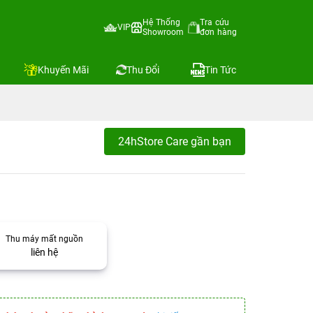
Hệ Thống
Tra cứu
VIP
Showroom
đơn hàng
Khuyến Mãi
Thu Đổi
Tin Tức
24hStore Care gần bạn
Thu máy mất nguồn
liên hệ