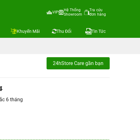
Hệ Thống
Tra cứu
VIP
Showroom
đơn hàng
Khuyến Mãi
Thu Đổi
Tin Tức
24hStore Care gần bạn
đ
ắc 6 tháng