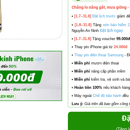
Chẳng lo nắng gắt, mưa giông -
•
[1.7–31.8]
Đặt lịch trước
giảm đ
•
[1.8–31.8]
Tặng
nón bảo hiểm 2
Đặt lịch ngay
Nguyễn An Ninh
•
[1.7–31.8]
Tặng voucher
99.000đ
•
Thay pin iPhone giá từ
24.000đ
•
Thay pin điện thoại Samsung
- Đ
• Miễn phí
mượn điện thoại
• Miễn phí
nâng cấp phần mềm
•
Miễn phí
kiểm tra, vệ sinh và báo 
• Hoàn tiền 100%
nếu khách hàng 
•
Máy ngoài
Chế độ bảo hành
đều 
Lưu ý:
Giá trên đã bao gồm công t
Đặ
(Tặng 