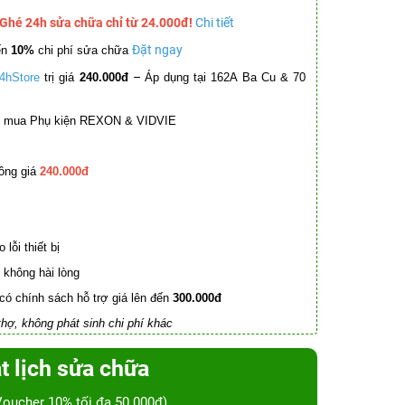
 Ghé 24h sửa chữa chỉ từ 24.000đ!
Chi tiết
Đặt ngay
ến
10%
chi phí sửa chữa
–
4hStore
trị giá
240.000đ
Áp dụng tại 162A Ba Cu & 70
mua Phụ kiện REXON & VIDVIE
ồng giá
240.000đ
lỗi thiết bị
không hài lòng
có chính sách hỗ trợ giá lên đến
300.000đ
hợ, không phát sinh chi phí khác
t lịch sửa chữa
Voucher 10% tối đa 50.000đ)