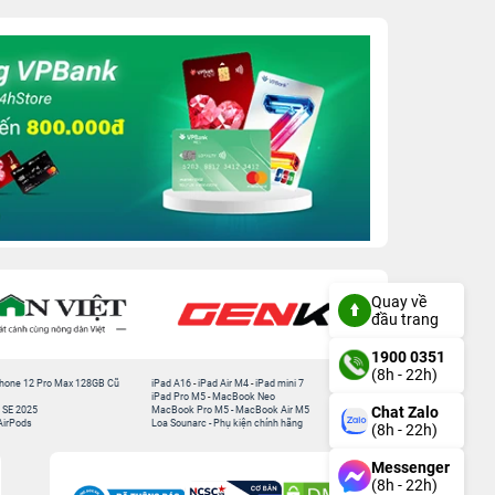
Quay về
đầu trang
1900 0351
(8h - 22h)
hone 12 Pro Max 128GB Cũ
iPad A16
-
iPad Air M4
-
iPad mini 7
iPad Pro M5
-
MacBook Neo
Chat Zalo
 SE 2025
MacBook Pro M5
-
MacBook Air M5
AirPods
Loa Sounarc
-
Phụ kiện chính hãng
(8h - 22h)
Messenger
(8h - 22h)