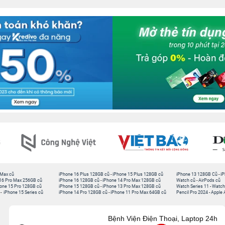
 Max cũ
iPhone 16 Plus 128GB cũ
-
iPhone 15 Plus 128GB cũ
iPhone 13 128GB Cũ
-
iP
16 Pro Max 256GB cũ
iPhone 16 128GB cũ
-
iPhone 14 Pro Max 128GB cũ
Watch cũ
-
AirPods cũ
one 15 Pro 128GB cũ
iPhone 15 128GB cũ
-
iPhone 13 Pro Max 128GB cũ
Watch Series 11
-
Watch
-
iPhone 15 Series cũ
iPhone 14 Pro 128GB cũ
-
iPhone 11 Pro Max 64GB cũ
Pencil Pro 2024
-
Apple 
Bệnh Viện Điện Thoại, Laptop 24h