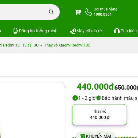
Gọi mua hàng
1900.0351
p
Đồng hồ thông minh
Máy cũ giá rẻ
Phụ kiện
i Redmi 13 | 13R | 13C
Thay vỏ Xiaomi Redmi 13C
440.000đ
650.000
1 - 2 giờ
Bảo hành màu s
Thay vỏ
440.000 đ
KHUYẾN MÃI