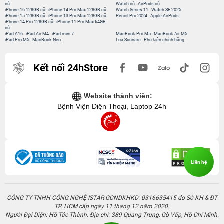
cũ
Watch cũ
-
AirPods cũ
iPhone 16 128GB cũ
-
iPhone 14 Pro Max 128GB cũ
Watch Series 11
-
Watch SE 2025
iPhone 15 128GB cũ
-
iPhone 13 Pro Max 128GB cũ
Pencil Pro 2024
-
Apple AirPods
iPhone 14 Pro 128GB cũ
-
iPhone 11 Pro Max 64GB
cũ
iPad A16
-
iPad Air M4
-
iPad mini 7
MacBook Pro M5
-
MacBook Air M5
iPad Pro M5
-
MacBook Neo
Loa Sounarc
-
Phụ kiện chính hãng
Kết nối 24hStore
Website thành viên:
Bệnh Viện Điện Thoại, Laptop 24h
Liên hệ
CÔNG TY TNHH CÔNG NGHỆ ISTAR GCNDKHKD: 0316635415 do Sở KH & ĐT
TP. HCM cấp ngày 11 tháng 12 năm 2020.
Người Đại Diện: Hồ Tác Thành. Địa chỉ: 389 Quang Trung, Gò Vấp, Hồ Chí Minh.