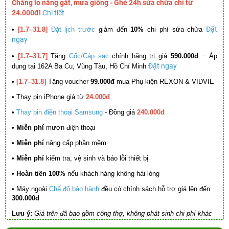
Chẳng lo nắng gắt, mưa giông - Ghé 24h sửa chữa chỉ từ
24.000đ!
Chi tiết
Đặt
•
[1.7–31.8]
Đặt lịch trước
giảm đến
10%
chi phí sửa chữa
ngay
–
•
[1.7–31.7]
Tặng
Cốc/Cáp sạc
chính hãng trị giá
590.000đ
Áp
Đặt ngay
dụng tại 162A Ba Cu, Vũng Tàu, Hồ Chí Minh
•
[1.7–31.8]
Tặng voucher
99.000đ
mua Phụ kiện REXON & VIDVIE
•
Thay pin iPhone giá từ
24.000đ
•
Thay pin điện thoại Samsung
- Đồng giá
240.000đ
• Miễn phí
mượn điện thoại
• Miễn phí
nâng cấp phần mềm
•
Miễn phí
kiểm tra, vệ sinh và báo lỗi thiết bị
• Hoàn tiền 100%
nếu khách hàng không hài lòng
•
Máy ngoài
Chế độ bảo hành
đều có chính sách hỗ trợ giá lên đến
300.000đ
Lưu ý:
Giá trên đã bao gồm công thợ, không phát sinh chi phí khác