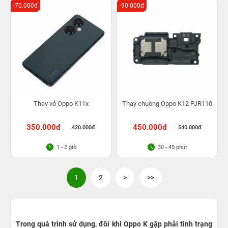
-70.000đ
-90.000đ
Thay vỏ Oppo K11x
Thay chuông Oppo K12 PJR110
350.000đ
450.000đ
420.000đ
540.000đ
1 - 2 giờ
30 - 45 phút
1
2
>
>>
Trong quá trình sử dụng, đôi khi Oppo K gặp phải tình trạng