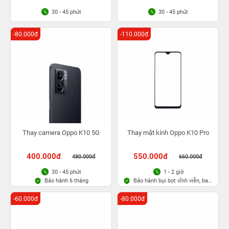
30 - 45 phút
30 - 45 phút
-80.000đ
-110.000đ
Thay camera Oppo K10 5G
Thay mặt kính Oppo K10 Pro
400.000đ
550.000đ
480.000đ
660.000đ
30 - 45 phút
1 - 2 giờ
Bảo hành 6 tháng
Bảo hành bụi bọt vĩnh viễn, bao
rơi vỡ kính
-60.000đ
-80.000đ