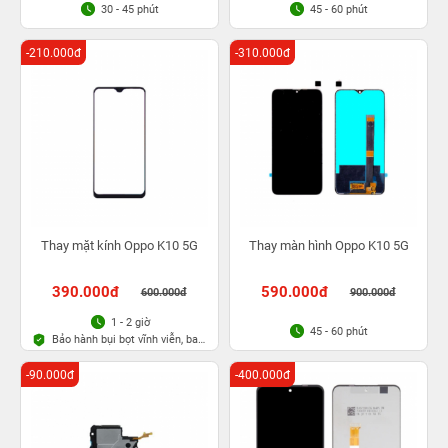
30 - 45 phút
45 - 60 phút
-210.000đ
-310.000đ
Thay mặt kính Oppo K10 5G
Thay màn hình Oppo K10 5G
390.000đ
590.000đ
600.000đ
900.000đ
1 - 2 giờ
45 - 60 phút
Bảo hành bụi bọt vĩnh viễn, bao
rơi vỡ kính
-90.000đ
-400.000đ