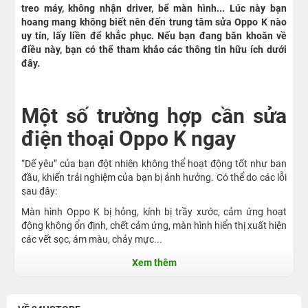
treo máy, không nhận driver, bể màn hình... Lúc này bạn
hoang mang không biết nên đến trung tâm sửa Oppo K nào
uy tín, lấy liền để khắc phục. Nếu bạn đang băn khoăn về
điều này, bạn có thể tham khảo các thông tin hữu ích dưới
đây.
Một số trường hợp cần sửa
điện thoại Oppo K ngay
“Dế yêu” của bạn đột nhiên không thể hoạt động tốt như ban
đầu, khiến trải nghiệm của bạn bị ảnh hưởng. Có thể do các lỗi
sau đây:
Màn hình Oppo K bị hỏng, kính bị trầy xước, cảm ứng hoạt
động không ổn định, chết cảm ứng, màn hình hiển thị xuất hiện
các vết sọc, ám màu, chảy mực...
Loa trong, loa ngoài có dấu hiệu như: không phát được tiếng
Xem thêm
dù đã được chỉnh âm lượng mức cao nhất, tiếng loa thoại nhỏ
hay rè không thể nghe được gì.