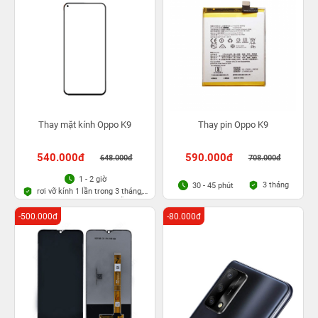
Thay mặt kính Oppo K9
Thay pin Oppo K9
540.000đ
590.000đ
648.000đ
708.000đ
1 - 2 giờ
3 tháng
30 - 45 phút
rơi vỡ kính 1 lần trong 3 tháng,
Bảo hành bụi bọt vĩnh viễn
-500.000đ
-80.000đ