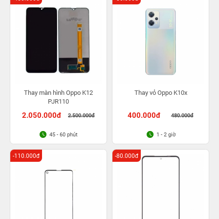
Thay màn hình Oppo K12
Thay vỏ Oppo K10x
PJR110
2.050.000đ
400.000đ
2.500.000đ
480.000đ
45 - 60 phút
1 - 2 giờ
-110.000đ
-80.000đ