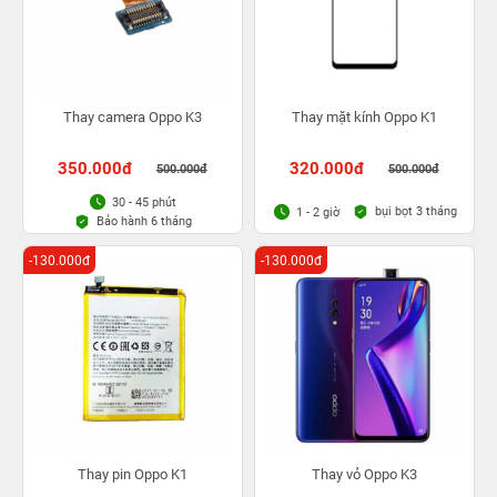
Thay camera Oppo K3
Thay mặt kính Oppo K1
350.000đ
320.000đ
500.000đ
500.000đ
30 - 45 phút
bụi bọt 3 tháng
1 - 2 giờ
Bảo hành 6 tháng
-130.000đ
-130.000đ
Thay pin Oppo K1
Thay vỏ Oppo K3