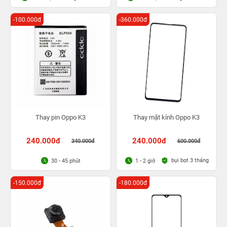
-100.000đ
-360.000đ
Thay pin Oppo K3
Thay mặt kính Oppo K3
240.000đ
240.000đ
340.000đ
600.000đ
bụi bọt 3 tháng
30 - 45 phút
1 - 2 giờ
-150.000đ
-180.000đ