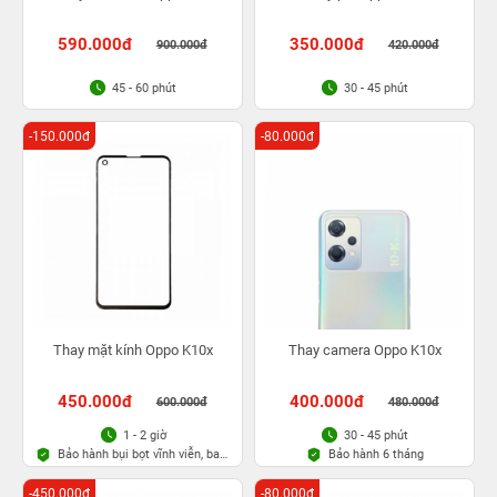
590.000đ
350.000đ
900.000đ
420.000đ
45 - 60 phút
30 - 45 phút
-150.000đ
-80.000đ
Thay mặt kính Oppo K10x
Thay camera Oppo K10x
450.000đ
400.000đ
600.000đ
480.000đ
1 - 2 giờ
30 - 45 phút
Bảo hành bụi bọt vĩnh viễn, bao
Bảo hành 6 tháng
rơi vỡ kính
-450.000đ
-80.000đ