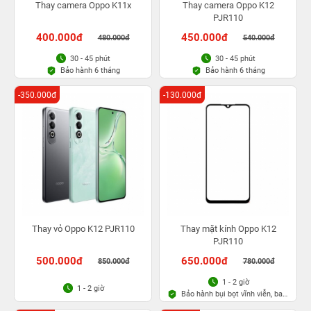
Thay camera Oppo K11x
Thay camera Oppo K12
PJR110
400.000đ
450.000đ
480.000đ
540.000đ
30 - 45 phút
30 - 45 phút
Bảo hành 6 tháng
Bảo hành 6 tháng
-350.000đ
-130.000đ
Thay vỏ Oppo K12 PJR110
Thay mặt kính Oppo K12
PJR110
500.000đ
650.000đ
850.000đ
780.000đ
1 - 2 giờ
1 - 2 giờ
Bảo hành bụi bọt vĩnh viễn, bao
rơi vỡ kính