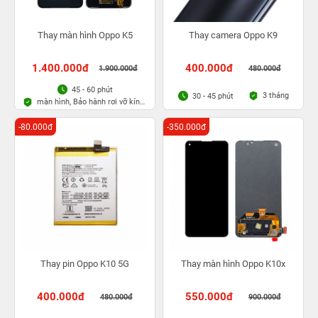
Thay màn hình Oppo K5
Thay camera Oppo K9
1.400.000đ
400.000đ
1.900.000đ
480.000đ
45 - 60 phút
3 tháng
30 - 45 phút
màn hình, Bảo hành rơi vỡ kính
1 lần trong 3 tháng
-80.000đ
-350.000đ
Thay pin Oppo K10 5G
Thay màn hình Oppo K10x
400.000đ
550.000đ
480.000đ
900.000đ