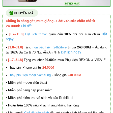
KHUYẾN MÃI
Chẳng lo nắng gắt, mưa giông - Ghé 24h sửa chữa chỉ từ
24.000đ!
Chi tiết
Đặt
•
[1.7–31.8]
Đặt lịch trước
giảm đến
10%
chi phí sửa chữa
ngay
–
•
[1.8–31.8]
Tặng
nón bảo hiểm 24hStore
trị giá
240.000đ
Áp dụng
Đặt lịch ngay
tại 162A Ba Cu & 70 Nguyễn An Ninh
•
[1.7–31.8]
Tặng voucher
99.000đ
mua Phụ kiện REXON & VIDVIE
•
Thay pin iPhone giá từ
24.000đ
•
Thay pin điện thoại Samsung
- Đồng giá
240.000đ
• Miễn phí
mượn điện thoại
• Miễn phí
nâng cấp phần mềm
•
Miễn phí
kiểm tra, vệ sinh và báo lỗi thiết bị
• Hoàn tiền 100%
nếu khách hàng không hài lòng
•
Máy ngoài
Chế độ bảo hành
đều có chính sách hỗ trợ giá lên đến