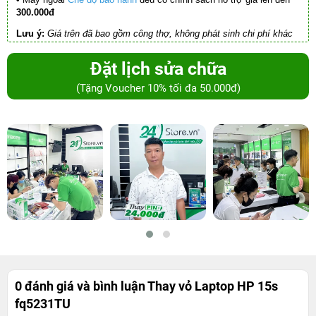
300.000đ
Lưu ý:
Giá trên đã bao gồm công thợ, không phát sinh chi phí khác
Đặt lịch sửa chữa
(Tặng Voucher 10% tối đa 50.000đ)
0 đánh giá và bình luận
Thay vỏ Laptop HP 15s
fq5231TU