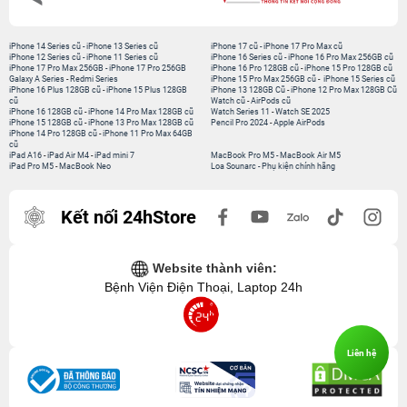
iPhone 14 Series cũ
-
iPhone 13 Series cũ
iPhone 17 cũ
-
iPhone 17 Pro Max cũ
iPhone 12 Series cũ
-
iPhone 11 Series cũ
iPhone 16 Series cũ
-
iPhone 16 Pro Max 256GB cũ
iPhone 17 Pro Max 256GB
-
iPhone 17 Pro 256GB
iPhone 16 Pro 128GB cũ
-
iPhone 15 Pro 128GB cũ
Galaxy A Series
-
Redmi Series
iPhone 15 Pro Max 256GB cũ
-
iPhone 15 Series cũ
iPhone 16 Plus 128GB cũ
-
iPhone 15 Plus 128GB
iPhone 13 128GB Cũ
-
iPhone 12 Pro Max 128GB Cũ
cũ
Watch cũ
-
AirPods cũ
iPhone 16 128GB cũ
-
iPhone 14 Pro Max 128GB cũ
Watch Series 11
-
Watch SE 2025
iPhone 15 128GB cũ
-
iPhone 13 Pro Max 128GB cũ
Pencil Pro 2024
-
Apple AirPods
iPhone 14 Pro 128GB cũ
-
iPhone 11 Pro Max 64GB
cũ
iPad A16
-
iPad Air M4
-
iPad mini 7
MacBook Pro M5
-
MacBook Air M5
iPad Pro M5
-
MacBook Neo
Loa Sounarc
-
Phụ kiện chính hãng
Kết nối 24hStore
Website thành viên:
Bệnh Viện Điện Thoại, Laptop 24h
Liên hệ