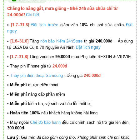
Chẳng lo nắng gắt, mưa giông - Ghé 24h sửa chữa chỉ từ
24.000đ!
Chi tiết
Đặt
•
[1.7–31.8]
Đặt lịch trước
giảm đến
10%
chi phí sửa chữa
ngay
–
•
[1.8–31.8]
Tặng
nón bảo hiểm 24hStore
trị giá
240.000đ
Áp dụng
Đặt lịch ngay
tại 162A Ba Cu & 70 Nguyễn An Ninh
•
[1.7–31.8]
Tặng voucher
99.000đ
mua Phụ kiện REXON & VIDVIE
•
Thay pin iPhone giá từ
24.000đ
•
Thay pin điện thoại Samsung
- Đồng giá
240.000đ
• Miễn phí
mượn điện thoại
• Miễn phí
nâng cấp phần mềm
•
Miễn phí
kiểm tra, vệ sinh và báo lỗi thiết bị
• Hoàn tiền 100%
nếu khách hàng không hài lòng
•
Máy ngoài
Chế độ bảo hành
đều có chính sách hỗ trợ giá lên đến
300.000đ
Lưu ý:
Giá trên đã bao gồm công thợ, không phát sinh chi phí khác