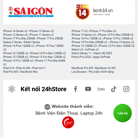
iPhone 14 Series cũ
-
iPhone 13 Series cũ
iPhone 17 cũ
-
iPhone 17 Pro Max cũ
iPhone 12 Series cũ
-
iPhone 11 Series cũ
iPhone 16 Series cũ
-
iPhone 16 Pro Max 256GB cũ
iPhone 17 Pro Max 256GB
-
iPhone 17 Pro 256GB
iPhone 16 Pro 128GB cũ
-
iPhone 15 Pro 128GB cũ
Galaxy A Series
-
Redmi Series
iPhone 15 Pro Max 256GB cũ
-
iPhone 15 Series cũ
iPhone 16 Plus 128GB cũ
-
iPhone 15 Plus 128GB
iPhone 13 128GB Cũ
-
iPhone 12 Pro Max 128GB Cũ
cũ
Watch cũ
-
AirPods cũ
iPhone 16 128GB cũ
-
iPhone 14 Pro Max 128GB cũ
Watch Series 11
-
Watch SE 2025
iPhone 15 128GB cũ
-
iPhone 13 Pro Max 128GB cũ
Pencil Pro 2024
-
Apple AirPods
iPhone 14 Pro 128GB cũ
-
iPhone 11 Pro Max 64GB
cũ
iPad A16
-
iPad Air M4
-
iPad mini 7
MacBook Pro M5
-
MacBook Air M5
iPad Pro M5
-
MacBook Neo
Loa Sounarc
-
Phụ kiện chính hãng
Kết nối 24hStore
Website thành viên:
Bệnh Viện Điện Thoại, Laptop 24h
Liên hệ