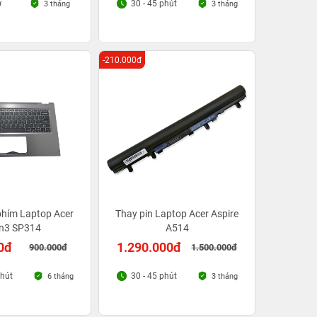
ờ
30 - 45 phút
3 tháng
3 tháng
-210.000đ
phím Laptop Acer
Thay pin Laptop Acer Aspire
in3 SP314
A514
0đ
1.290.000đ
900.000đ
1.500.000đ
phút
30 - 45 phút
6 tháng
3 tháng