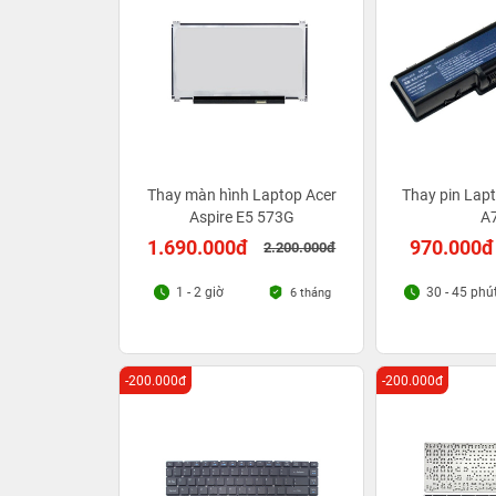
Thay màn hình Laptop Acer
Thay pin Lapt
Aspire E5 573G
A
1.690.000đ
970.000đ
2.200.000đ
1 - 2 giờ
30 - 45 phú
6 tháng
-200.000đ
-200.000đ