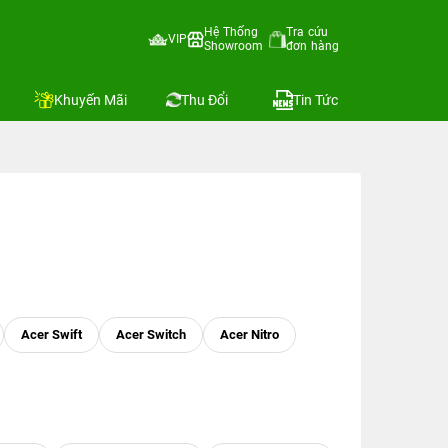
Hệ Thống
Tra cứu
VIP
Showroom
đơn hàng
Khuyến Mãi
Thu Đổi
Tin Tức
Acer Swift
Acer Switch
Acer Nitro