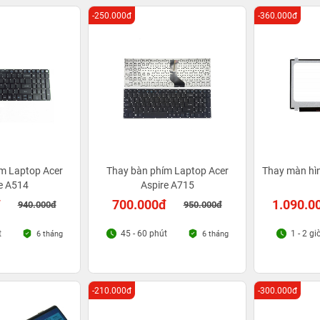
-250.000đ
-360.000đ
m Laptop Acer
Thay bàn phím Laptop Acer
Thay màn hì
e A514
Aspire A715
đ
700.000đ
1.090.0
940.000đ
950.000đ
t
45 - 60 phút
1 - 2 gi
6 tháng
6 tháng
-210.000đ
-300.000đ