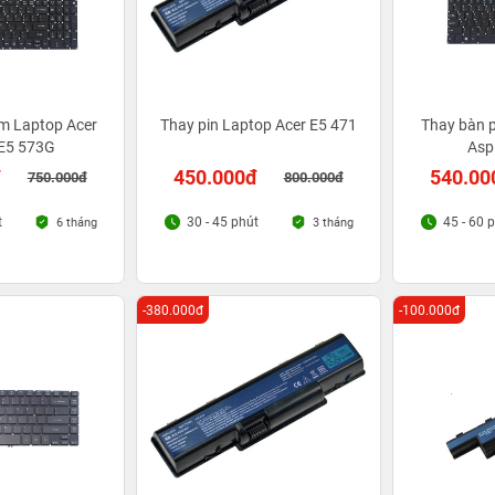
m Laptop Acer
Thay pin Laptop Acer E5 471
Thay bàn 
 E5 573G
Asp
đ
450.000đ
540.00
750.000đ
800.000đ
t
30 - 45 phút
45 - 60 
6 tháng
3 tháng
-380.000đ
-100.000đ