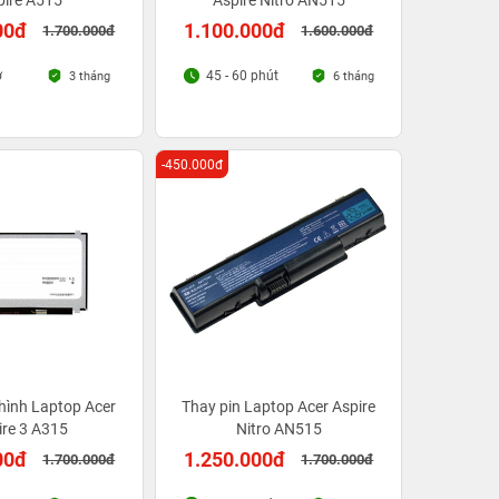
pire A515
Aspire Nitro AN515
00đ
1.100.000đ
1.700.000đ
1.600.000đ
ờ
45 - 60 phút
3 tháng
6 tháng
-450.000đ
hình Laptop Acer
Thay pin Laptop Acer Aspire
ire 3 A315
Nitro AN515
00đ
1.250.000đ
1.700.000đ
1.700.000đ