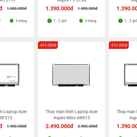
SA5 271P
Aspire F5 573G
As
đ
1.390.000đ
1.390.0
1.500.000đ
1.900.000đ
t
1 - 2 giờ
1 - 2 gi
3 tháng
3 tháng
-410.000đ
-310.000đ
h Laptop Acer
Thay màn hình Laptop Acer
Thay màn 
 SF315
Aspire Nitro AN515
Asp
đ
2.490.000đ
1.390.0
1.900.000đ
2.900.000đ