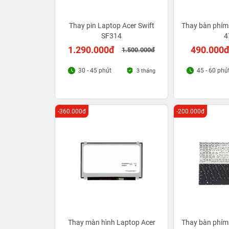
Thay pin Laptop Acer Swift
Thay bàn phím
SF314
4
1.290.000đ
490.000
1.500.000đ
30 - 45 phút
45 - 60 phú
3 tháng
-360.000đ
-200.000đ
Thay màn hình Laptop Acer
Thay bàn phím