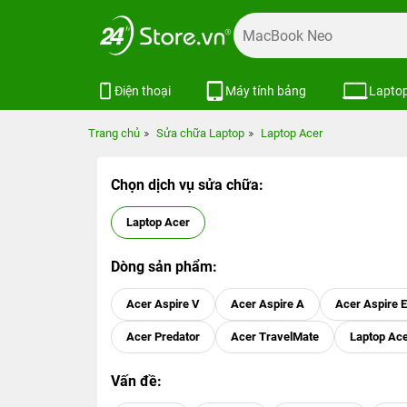
Điện thoại
Máy tính bảng
Lapto
Trang chủ
Sửa chữa Laptop
Laptop Acer
Chọn dịch vụ sửa chữa:
Laptop Acer
Dòng sản phẩm:
Acer Aspire V
Acer Aspire A
Acer Aspire E
Acer Predator
Acer TravelMate
Laptop Ac
Vấn đề: