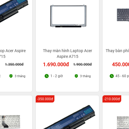
op Acer Aspire
Thay màn hình Laptop Acer
Thay bàn ph
715
Aspire A715
1.690.000đ
450.00
1.350.000đ
1.900.000đ
t
1 - 2 giờ
45 - 60 
3 tháng
3 tháng
-350.000đ
-210.000đ