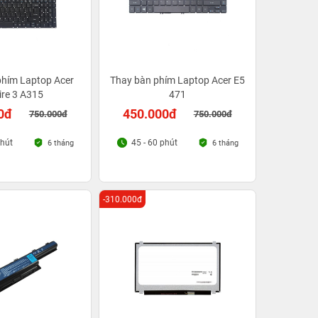
phím Laptop Acer
Thay bàn phím Laptop Acer E5
ire 3 A315
471
0đ
450.000đ
750.000đ
750.000đ
phút
45 - 60 phút
6 tháng
6 tháng
-310.000đ