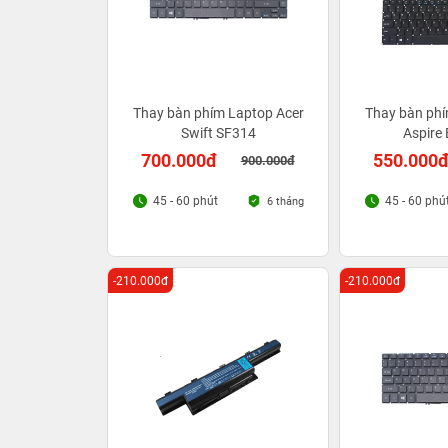
Thay bàn phím Laptop Acer
Thay bàn phí
Swift SF314
Aspire
700.000đ
550.000
900.000đ
45 - 60 phút
45 - 60 phú
6 tháng
-210.000đ
-210.000đ