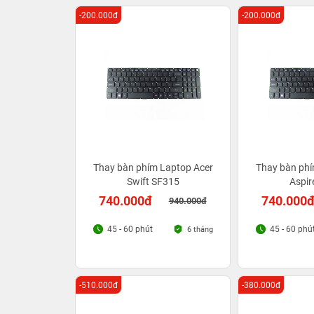
-200.000đ
-200.000đ
Thay bàn phím Laptop Acer
Thay bàn phí
Swift SF315
Aspir
740.000đ
740.000
940.000đ
45 - 60 phút
45 - 60 phú
6 tháng
-510.000đ
-380.000đ