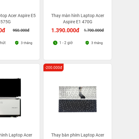
top Acer Aspire E5
Thay màn hình Laptop Acer
575G
Aspire E1 470G
0đ
1.390.000đ
950.000đ
1.700.000đ
phút
1 - 2 giờ
3 tháng
3 tháng
-200.000đ
hình Laptop Acer
Thay bàn phím Laptop Acer