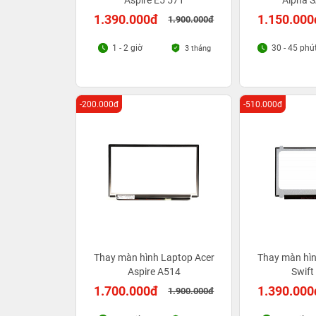
Aspire E5 571
Alpha 
1.390.000đ
1.150.000
1.900.000đ
1 - 2 giờ
30 - 45 phú
3 tháng
-200.000đ
-510.000đ
Thay màn hình Laptop Acer
Thay màn hìn
Aspire A514
Swift
1.700.000đ
1.390.000
1.900.000đ