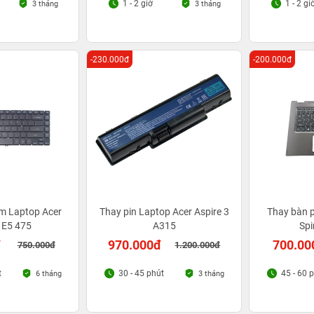
1 - 2 giờ
1 - 2 gi
3 tháng
3 tháng
-230.000đ
-200.000đ
m Laptop Acer
Thay pin Laptop Acer Aspire 3
Thay bàn 
 E5 475
A315
Sp
đ
970.000đ
700.00
750.000đ
1.200.000đ
t
30 - 45 phút
45 - 60 
6 tháng
3 tháng