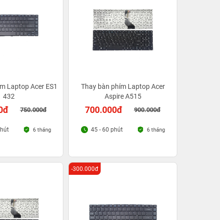
ím Laptop Acer ES1
Thay bàn phím Laptop Acer
432
Aspire A515
0đ
700.000đ
750.000đ
900.000đ
phút
45 - 60 phút
6 tháng
6 tháng
-300.000đ