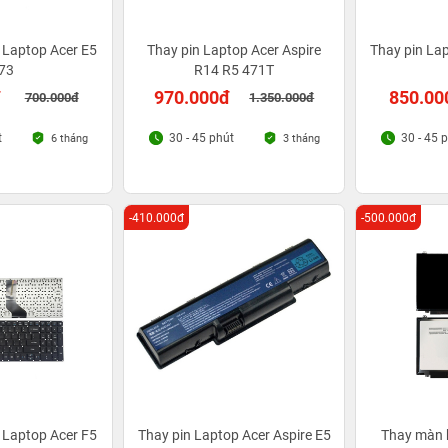
 Laptop Acer E5
Thay pin Laptop Acer Aspire
Thay pin Lap
73
R14 R5 471T
đ
970.000đ
850.00
700.000đ
1.350.000đ
t
30 - 45 phút
30 - 45 
6 tháng
3 tháng
-410.000đ
-500.000đ
 Laptop Acer F5
Thay pin Laptop Acer Aspire E5
Thay màn 