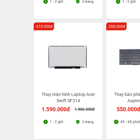
1 - 2 giờ
1 - 2 giờ
3 tháng
-310.000đ
-200.000đ
Thay màn hình Laptop Acer
Thay bàn phí
Swift SF314
Aspire
1.590.000đ
550.000
1.900.000đ
1 - 2 giờ
45 - 60 phú
3 tháng