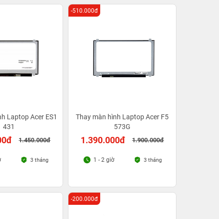
-510.000đ
nh Laptop Acer ES1
Thay màn hình Laptop Acer F5
431
573G
00đ
1.390.000đ
1.450.000đ
1.900.000đ
ờ
1 - 2 giờ
3 tháng
3 tháng
-200.000đ