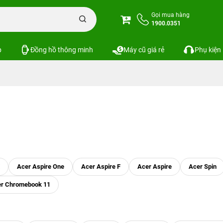
Gọi mua hàng
1900.0351
p
Đồng hồ thông minh
Máy cũ giá rẻ
Phụ kiện
Acer Aspire One
Acer Aspire F
Acer Aspire
Acer Spin
er Chromebook 11