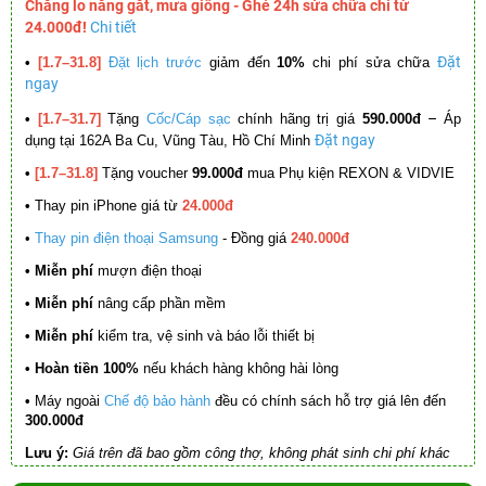
Chẳng lo nắng gắt, mưa giông - Ghé 24h sửa chữa chỉ từ
24.000đ!
Chi tiết
Đặt
•
[1.7–31.8]
Đặt lịch trước
giảm đến
10%
chi phí sửa chữa
ngay
–
•
[1.7–31.7]
Tặng
Cốc/Cáp sạc
chính hãng trị giá
590.000đ
Áp
Đặt ngay
dụng tại 162A Ba Cu, Vũng Tàu, Hồ Chí Minh
•
[1.7–31.8]
Tặng voucher
99.000đ
mua Phụ kiện REXON & VIDVIE
•
Thay pin iPhone giá từ
24.000đ
•
Thay pin điện thoại Samsung
- Đồng giá
240.000đ
• Miễn phí
mượn điện thoại
• Miễn phí
nâng cấp phần mềm
•
Miễn phí
kiểm tra, vệ sinh và báo lỗi thiết bị
• Hoàn tiền 100%
nếu khách hàng không hài lòng
•
Máy ngoài
Chế độ bảo hành
đều có chính sách hỗ trợ giá lên đến
300.000đ
Lưu ý:
Giá trên đã bao gồm công thợ, không phát sinh chi phí khác