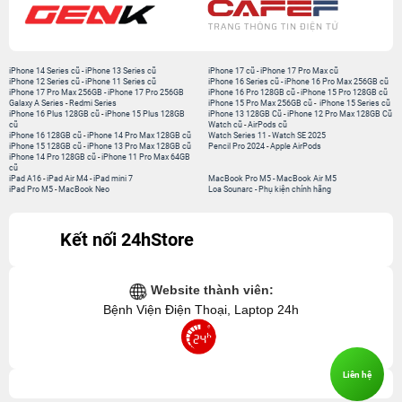
iPhone 14 Series cũ
-
iPhone 13 Series cũ
iPhone 17 cũ
-
iPhone 17 Pro Max cũ
iPhone 12 Series cũ
-
iPhone 11 Series cũ
iPhone 16 Series cũ
-
iPhone 16 Pro Max 256GB cũ
iPhone 17 Pro Max 256GB
-
iPhone 17 Pro 256GB
iPhone 16 Pro 128GB cũ
-
iPhone 15 Pro 128GB cũ
Galaxy A Series
-
Redmi Series
iPhone 15 Pro Max 256GB cũ
-
iPhone 15 Series cũ
iPhone 16 Plus 128GB cũ
-
iPhone 15 Plus 128GB
iPhone 13 128GB Cũ
-
iPhone 12 Pro Max 128GB Cũ
cũ
Watch cũ
-
AirPods cũ
iPhone 16 128GB cũ
-
iPhone 14 Pro Max 128GB cũ
Watch Series 11
-
Watch SE 2025
iPhone 15 128GB cũ
-
iPhone 13 Pro Max 128GB cũ
Pencil Pro 2024
-
Apple AirPods
iPhone 14 Pro 128GB cũ
-
iPhone 11 Pro Max 64GB
cũ
iPad A16
-
iPad Air M4
-
iPad mini 7
MacBook Pro M5
-
MacBook Air M5
iPad Pro M5
-
MacBook Neo
Loa Sounarc
-
Phụ kiện chính hãng
Kết nối 24hStore
Website thành viên:
Bệnh Viện Điện Thoại, Laptop 24h
Liên hệ