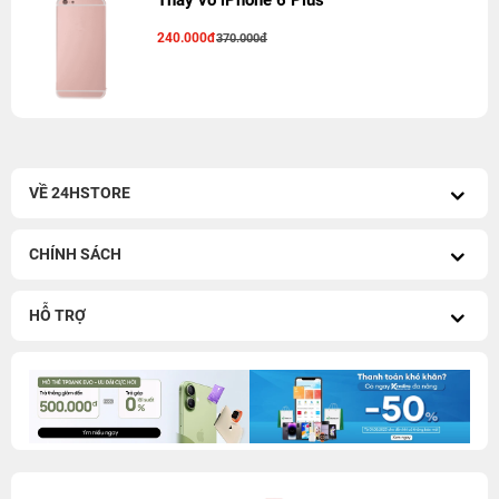
Thay vỏ iPhone 6 Plus
240.000đ
370.000đ
VỀ 24HSTORE
CHÍNH SÁCH
HỖ TRỢ