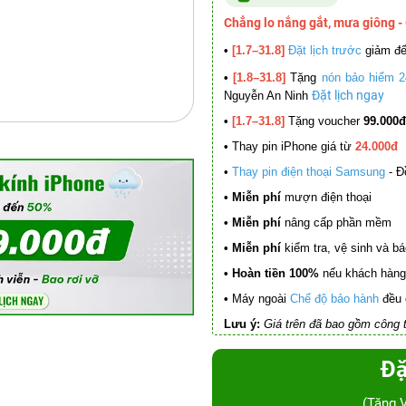
Chẳng lo nắng gắt, mưa giông -
•
[1.7–31.8]
Đặt lịch trước
giảm đ
•
[1.8–31.8]
Tặng
nón bảo hiểm 2
Đặt lịch ngay
Nguyễn An Ninh
•
[1.7–31.8]
Tặng voucher
99.000đ
•
Thay pin iPhone giá từ
24.000đ
•
Thay pin điện thoại Samsung
- Đ
• Miễn phí
mượn điện thoại
• Miễn phí
nâng cấp phần mềm
•
Miễn phí
kiểm tra, vệ sinh và báo 
• Hoàn tiền 100%
nếu khách hàng 
•
Máy ngoài
Chế độ bảo hành
đều 
Lưu ý:
Giá trên đã bao gồm công t
Đặ
(Tặng 