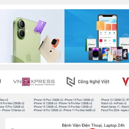
 Max cũ
iPhone 16 Plus 128GB cũ
-
iPhone 15 Plus 128GB cũ
iPhone 13 128GB Cũ
-
iP
16 Pro Max 256GB cũ
iPhone 16 128GB cũ
-
iPhone 14 Pro Max 128GB cũ
Watch cũ
-
AirPods cũ
one 15 Pro 128GB cũ
iPhone 15 128GB cũ
-
iPhone 13 Pro Max 128GB cũ
Watch Series 11
-
Watch
-
iPhone 15 Series cũ
iPhone 14 Pro 128GB cũ
-
iPhone 11 Pro Max 64GB cũ
Pencil Pro 2024
-
Apple 
Bệnh Viện Điện Thoại, Laptop 24h