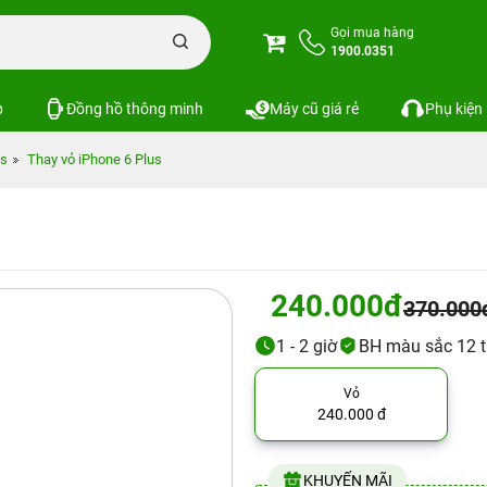
Gọi mua hàng
1900.0351
p
Đồng hồ thông minh
Máy cũ giá rẻ
Phụ kiện
us
Thay vỏ iPhone 6 Plus
240.000đ
370.000
1 - 2 giờ
BH màu sắc 12 th
Vỏ
240.000 đ
KHUYẾN MÃI