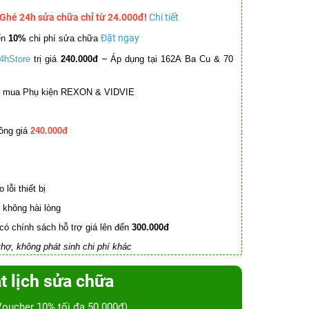
 Ghé 24h sửa chữa chỉ từ 24.000đ!
Chi tiết
Đặt ngay
ến
10%
chi phí sửa chữa
–
4hStore
trị giá
240.000đ
Áp dụng tại 162A Ba Cu & 70
mua Phụ kiện REXON & VIDVIE
ồng giá
240.000đ
lỗi thiết bị
không hài lòng
có chính sách hỗ trợ giá lên đến
300.000đ
hợ, không phát sinh chi phí khác
t lịch sửa chữa
Voucher 10% tối đa 50.000đ)