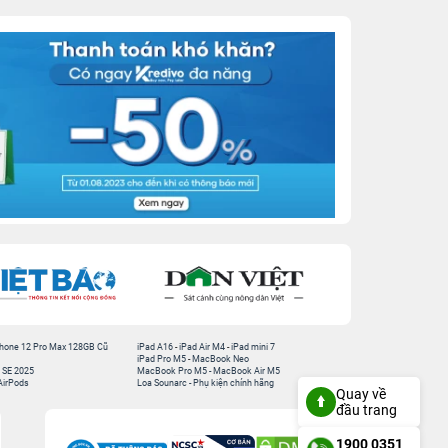
hone 12 Pro Max 128GB Cũ
iPad A16
-
iPad Air M4
-
iPad mini 7
iPad Pro M5
-
MacBook Neo
 SE 2025
MacBook Pro M5
-
MacBook Air M5
AirPods
Loa Sounarc
-
Phụ kiện chính hãng
Quay về
đầu trang
1900 0351