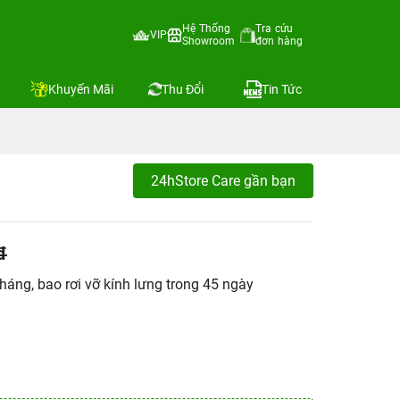
Hệ Thống
Tra cứu
VIP
Showroom
đơn hàng
Khuyến Mãi
Thu Đổi
Tin Tức
24hStore Care gần bạn
đ
áng, bao rơi vỡ kính lưng trong 45 ngày