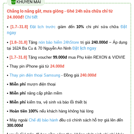
KHUYẾN MÃI
Chẳng lo nắng gắt, mưa giông - Ghé 24h sửa chữa chỉ từ
24.000đ!
Chi tiết
Đặt
•
[1.7–31.8]
Đặt lịch trước
giảm đến
10%
chi phí sửa chữa
ngay
–
•
[1.8–31.8]
Tặng
nón bảo hiểm 24hStore
trị giá
240.000đ
Áp dụng
Đặt lịch ngay
tại 162A Ba Cu & 70 Nguyễn An Ninh
•
[1.7–31.8]
Tặng voucher
99.000đ
mua Phụ kiện REXON & VIDVIE
•
Thay pin iPhone giá từ
24.000đ
•
Thay pin điện thoại Samsung
- Đồng giá
240.000đ
• Miễn phí
mượn điện thoại
• Miễn phí
nâng cấp phần mềm
•
Miễn phí
kiểm tra, vệ sinh và báo lỗi thiết bị
• Hoàn tiền 100%
nếu khách hàng không hài lòng
•
Máy ngoài
Chế độ bảo hành
đều có chính sách hỗ trợ giá lên đến
300.000đ