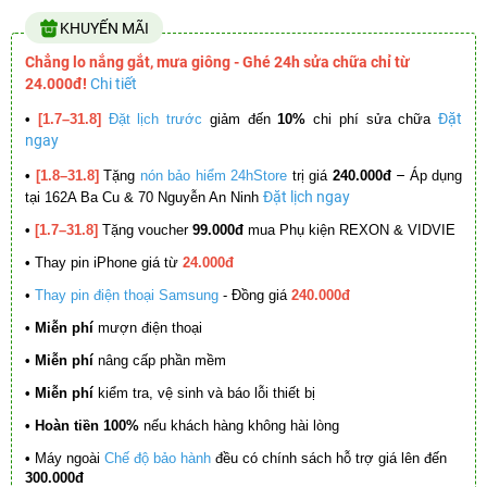
KHUYẾN MÃI
Chẳng lo nắng gắt, mưa giông - Ghé 24h sửa chữa chỉ từ
24.000đ!
Chi tiết
Đặt
•
[1.7–31.8]
Đặt lịch trước
giảm đến
10%
chi phí sửa chữa
ngay
–
•
[1.8–31.8]
Tặng
nón bảo hiểm 24hStore
trị giá
240.000đ
Áp dụng
Đặt lịch ngay
tại 162A Ba Cu & 70 Nguyễn An Ninh
•
[1.7–31.8]
Tặng voucher
99.000đ
mua Phụ kiện REXON & VIDVIE
•
Thay pin iPhone giá từ
24.000đ
•
Thay pin điện thoại Samsung
- Đồng giá
240.000đ
• Miễn phí
mượn điện thoại
• Miễn phí
nâng cấp phần mềm
•
Miễn phí
kiểm tra, vệ sinh và báo lỗi thiết bị
• Hoàn tiền 100%
nếu khách hàng không hài lòng
•
Máy ngoài
Chế độ bảo hành
đều có chính sách hỗ trợ giá lên đến
300.000đ