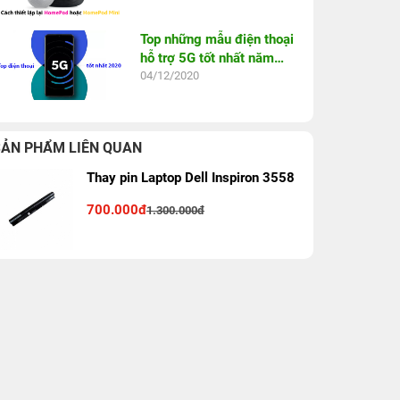
Top những mẫu điện thoại
hỗ trợ 5G tốt nhất năm
2020
04/12/2020
SẢN PHẨM LIÊN QUAN
Thay pin Laptop Dell Inspiron 3558
700.000đ
1.300.000đ