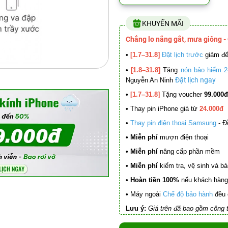
KHUYẾN MÃI
Chẳng lo nắng gắt, mưa giông -
•
[1.7–31.8]
Đặt lịch trước
giảm đ
•
[1.8–31.8]
Tặng
nón bảo hiểm 2
Đặt lịch ngay
Nguyễn An Ninh
•
[1.7–31.8]
Tặng voucher
99.000đ
•
Thay pin iPhone giá từ
24.000đ
•
Thay pin điện thoại Samsung
- Đ
• Miễn phí
mượn điện thoại
• Miễn phí
nâng cấp phần mềm
•
Miễn phí
kiểm tra, vệ sinh và báo 
• Hoàn tiền 100%
nếu khách hàng 
•
Máy ngoài
Chế độ bảo hành
đều 
Lưu ý:
Giá trên đã bao gồm công t