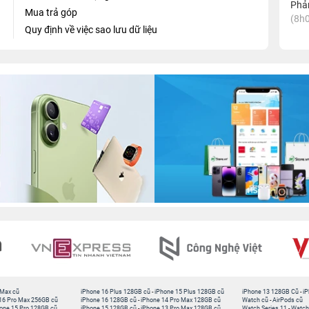
Phản
Mua trả góp
(8h0
Quy định về việc sao lưu dữ liệu
 Max cũ
iPhone 16 Plus 128GB cũ
-
iPhone 15 Plus 128GB cũ
iPhone 13 128GB Cũ
-
iP
16 Pro Max 256GB cũ
iPhone 16 128GB cũ
-
iPhone 14 Pro Max 128GB cũ
Watch cũ
-
AirPods cũ
one 15 Pro 128GB cũ
iPhone 15 128GB cũ
-
iPhone 13 Pro Max 128GB cũ
Watch Series 11
-
Watch