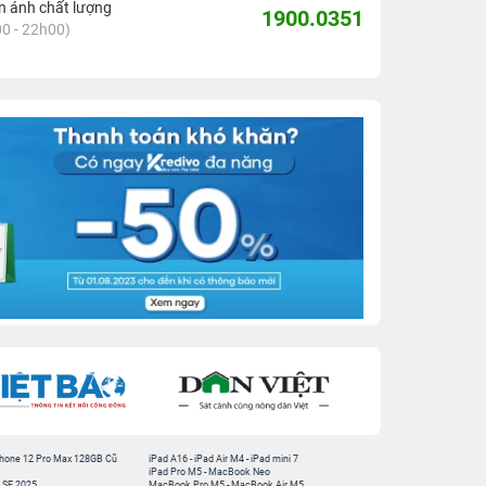
 ánh chất lượng
1900.0351
0 - 22h00)
hone 12 Pro Max 128GB Cũ
iPad A16
-
iPad Air M4
-
iPad mini 7
iPad Pro M5
-
MacBook Neo
 SE 2025
MacBook Pro M5
-
MacBook Air M5