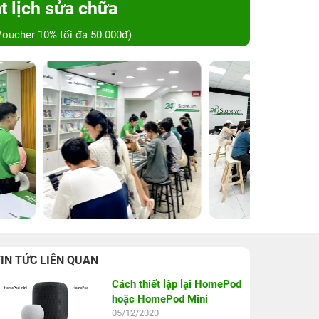
t lịch sửa chữa
Voucher 10% tối đa 50.000đ)
IN TỨC LIÊN QUAN
Cách thiết lập lại HomePod
hoặc HomePod Mini
05/12/2020