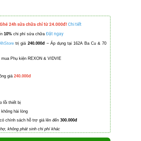
 Ghé 24h sửa chữa chỉ từ 24.000đ!
Chi tiết
Đặt ngay
ến
10%
chi phí sửa chữa
–
4hStore
trị giá
240.000đ
Áp dụng tại 162A Ba Cu & 70
mua Phụ kiện REXON & VIDVIE
ồng giá
240.000đ
lỗi thiết bị
không hài lòng
có chính sách hỗ trợ giá lên đến
300.000đ
hợ, không phát sinh chi phí khác