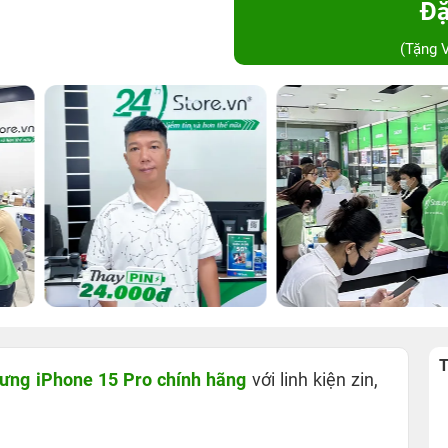
Đặ
(Tặng 
T
lưng iPhone 15 Pro chính hãng
với linh kiện zin,