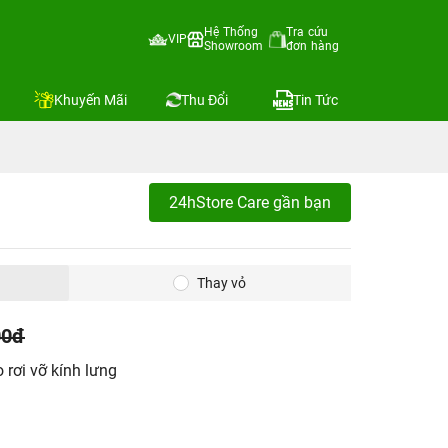
Hệ Thống
Tra cứu
VIP
Showroom
đơn hàng
Khuyến Mãi
Thu Đổi
Tin Tức
24hStore Care gần bạn
Thay vỏ
00đ
 rơi vỡ kính lưng