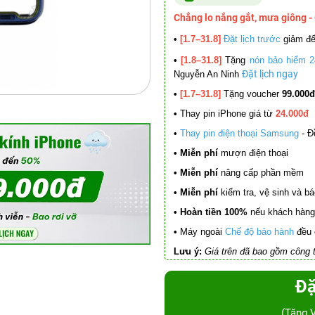
Chẳng lo nắng gắt, mưa giông -
•
[1.7–31.8]
Đặt lịch trước
giảm đ
•
[1.8–31.8]
Tặng
nón bảo hiểm 2
Đặt lịch ngay
Nguyễn An Ninh
•
[1.7–31.8]
Tặng voucher
99.000đ
•
Thay pin iPhone giá từ
24.000đ
•
Thay pin điện thoại Samsung
- Đ
• Miễn phí
mượn điện thoại
• Miễn phí
nâng cấp phần mềm
•
Miễn phí
kiểm tra, vệ sinh và báo 
• Hoàn tiền 100%
nếu khách hàng 
•
Máy ngoài
Chế độ bảo hành
đều 
Lưu ý:
Giá trên đã bao gồm công t
Đặ
(Tặng 