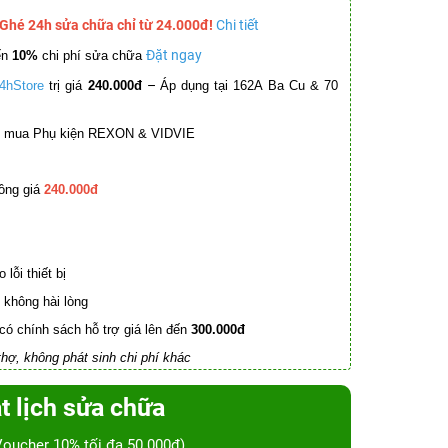
 Ghé 24h sửa chữa chỉ từ 24.000đ!
Chi tiết
Đặt ngay
ến
10%
chi phí sửa chữa
–
4hStore
trị giá
240.000đ
Áp dụng tại 162A Ba Cu & 70
mua Phụ kiện REXON & VIDVIE
ồng giá
240.000đ
lỗi thiết bị
không hài lòng
có chính sách hỗ trợ giá lên đến
300.000đ
hợ, không phát sinh chi phí khác
t lịch sửa chữa
Voucher 10% tối đa 50.000đ)