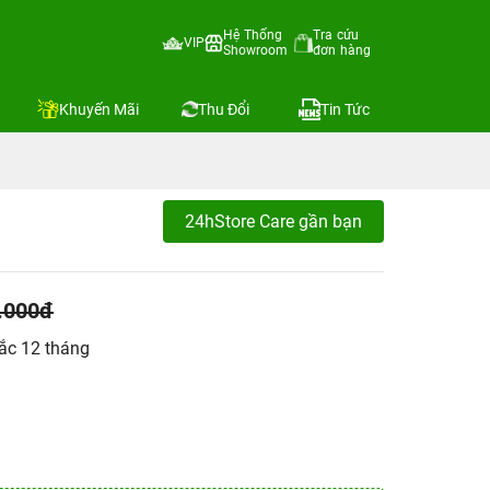
Hệ Thống
Tra cứu
VIP
Showroom
đơn hàng
Khuyến Mãi
Thu Đổi
Tin Tức
24hStore Care gần bạn
.000đ
ắc 12 tháng