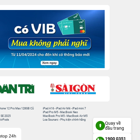
hone 12 Pro Max 128GB Cũ
iPad A16
-
iPad Air M4
-
iPad mini 7
iPad Pro M5
-
MacBook Neo
 SE 2025
MacBook Pro M5
-
MacBook Air M5
AirPods
Loa Sounarc
-
Phụ kiện chính hãng
Quay về
đầu trang
ptop 24h
1900 0351