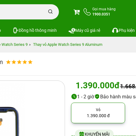
Gọi mua hàng
1900.0351
p
Đồng hồ thông minh
Máy cũ giá rẻ
Phụ kiện
e Watch Series 9
Thay vỏ Apple Watch Series 9 Aluminum
um
1.390.000đ
1.668
1 - 2 giờ
Bảo hành màu s
Vỏ
1.390.000 đ
KHUYẾN MÃI