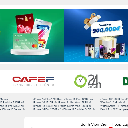
 Max cũ
iPhone 16 Plus 128GB cũ
-
iPhone 15 Plus 128GB cũ
iPhone 13 128GB Cũ
-
iP
16 Pro Max 256GB cũ
iPhone 16 128GB cũ
-
iPhone 14 Pro Max 128GB cũ
Watch cũ
-
AirPods cũ
one 15 Pro 128GB cũ
iPhone 15 128GB cũ
-
iPhone 13 Pro Max 128GB cũ
Watch Series 11
-
Watch
-
iPhone 15 Series cũ
iPhone 14 Pro 128GB cũ
-
iPhone 11 Pro Max 64GB cũ
Pencil Pro 2024
-
Apple 
Bệnh Viện Điện Thoại, La