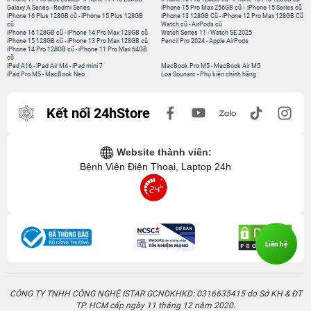
Galaxy A Series
-
Redmi Series
iPhone 15 Pro Max 256GB cũ
-
iPhone 15 Series cũ
iPhone 16 Plus 128GB cũ
-
iPhone 15 Plus 128GB
iPhone 13 128GB Cũ
-
iPhone 12 Pro Max 128GB Cũ
cũ
Watch cũ
-
AirPods cũ
iPhone 16 128GB cũ
-
iPhone 14 Pro Max 128GB cũ
Watch Series 11
-
Watch SE 2025
iPhone 15 128GB cũ
-
iPhone 13 Pro Max 128GB cũ
Pencil Pro 2024
-
Apple AirPods
iPhone 14 Pro 128GB cũ
-
iPhone 11 Pro Max 64GB
cũ
iPad A16
-
iPad Air M4
-
iPad mini 7
MacBook Pro M5
-
MacBook Air M5
iPad Pro M5
-
MacBook Neo
Loa Sounarc
-
Phụ kiện chính hãng
Kết nối 24hStore
Website thành viên:
Bệnh Viện Điện Thoại, Laptop 24h
Liên hệ
CÔNG TY TNHH CÔNG NGHỆ ISTAR GCNDKHKD: 0316635415 do Sở KH & ĐT
TP. HCM cấp ngày 11 tháng 12 năm 2020.