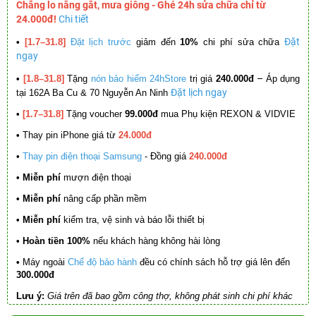
Chẳng lo nắng gắt, mưa giông - Ghé 24h sửa chữa chỉ từ
24.000đ!
Chi tiết
Đặt
•
[1.7–31.8]
Đặt lịch trước
giảm đến
10%
chi phí sửa chữa
ngay
–
•
[1.8–31.8]
Tặng
nón bảo hiểm 24hStore
trị giá
240.000đ
Áp dụng
Đặt lịch ngay
tại 162A Ba Cu & 70 Nguyễn An Ninh
•
[1.7–31.8]
Tặng voucher
99.000đ
mua Phụ kiện REXON & VIDVIE
•
Thay pin iPhone giá từ
24.000đ
•
Thay pin điện thoại Samsung
- Đồng giá
240.000đ
• Miễn phí
mượn điện thoại
• Miễn phí
nâng cấp phần mềm
•
Miễn phí
kiểm tra, vệ sinh và báo lỗi thiết bị
• Hoàn tiền 100%
nếu khách hàng không hài lòng
•
Máy ngoài
Chế độ bảo hành
đều có chính sách hỗ trợ giá lên đến
300.000đ
Lưu ý:
Giá trên đã bao gồm công thợ, không phát sinh chi phí khác