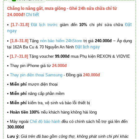
Chẳng lo nắng gắt, mưa giông - Ghé 24h sửa chữa chỉ từ
24.000đ!
Chi tiết
Đặt
•
[1.7–31.8]
Đặt lịch trước
giảm đến
10%
chi phí sửa chữa
ngay
–
•
[1.8–31.8]
Tặng
nón bảo hiểm 24hStore
trị giá
240.000đ
Áp dụng
Đặt lịch ngay
tại 162A Ba Cu & 70 Nguyễn An Ninh
•
[1.7–31.8]
Tặng voucher
99.000đ
mua Phụ kiện REXON & VIDVIE
•
Thay pin iPhone giá từ
24.000đ
•
Thay pin điện thoại Samsung
- Đồng giá
240.000đ
• Miễn phí
mượn điện thoại
• Miễn phí
nâng cấp phần mềm
•
Miễn phí
kiểm tra, vệ sinh và báo lỗi thiết bị
• Hoàn tiền 100%
nếu khách hàng không hài lòng
•
Máy ngoài
Chế độ bảo hành
đều có chính sách hỗ trợ giá lên đến
300.000đ
Lưu ý:
Giá trên đã bao gồm công thợ, không phát sinh chi phí khác