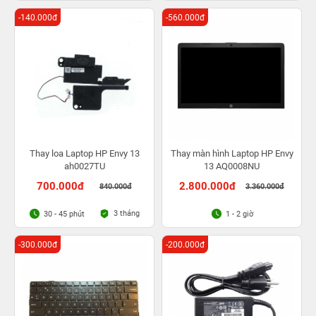
-140.000đ
-560.000đ
Thay loa Laptop HP Envy 13
Thay màn hình Laptop HP Envy
ah0027TU
13 AQ0008NU
700.000đ
2.800.000đ
840.000đ
3.360.000đ
3 tháng
30 - 45 phút
1 - 2 giờ
-300.000đ
-200.000đ