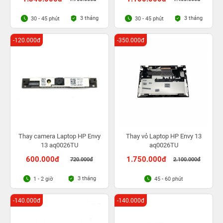
3 tháng
3 tháng
30 - 45 phút
30 - 45 phút
-120.000đ
-350.000đ
Thay camera Laptop HP Envy
Thay vỏ Laptop HP Envy 13
13 aq0026TU
aq0026TU
600.000đ
1.750.000đ
720.000đ
2.100.000đ
3 tháng
1 - 2 giờ
45 - 60 phút
-140.000đ
-140.000đ