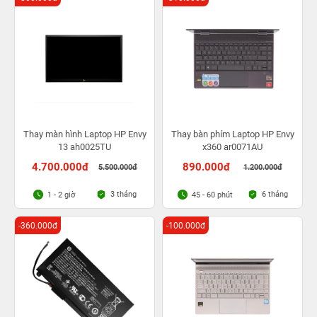
Thay màn hình Laptop HP Envy
Thay bàn phím Laptop HP Envy
13 ah0025TU
x360 ar0071AU
4.700.000đ
890.000đ
5.500.000đ
1.200.000đ
3 tháng
6 tháng
1 - 2 giờ
45 - 60 phút
-360.000đ
-100.000đ