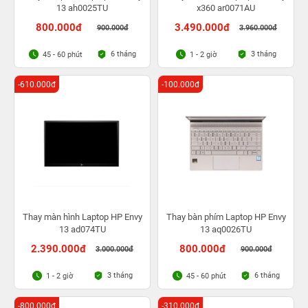
13 ah0025TU
x360 ar0071AU
800.000đ
3.490.000đ
900.000đ
3.960.000đ
6 tháng
3 tháng
45 - 60 phút
1 - 2 giờ
-610.000đ
-100.000đ
Thay màn hình Laptop HP Envy
Thay bàn phím Laptop HP Envy
13 ad074TU
13 aq0026TU
2.390.000đ
800.000đ
3.000.000đ
900.000đ
3 tháng
6 tháng
1 - 2 giờ
45 - 60 phút
-800.000đ
-310.000đ