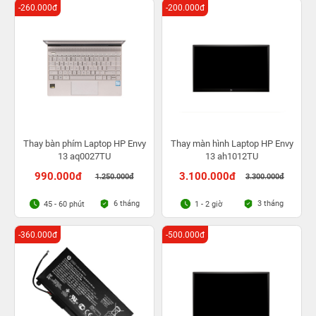
-260.000đ
-200.000đ
Thay bàn phím Laptop HP Envy
Thay màn hình Laptop HP Envy
13 aq0027TU
13 ah1012TU
990.000đ
3.100.000đ
1.250.000đ
3.300.000đ
6 tháng
3 tháng
45 - 60 phút
1 - 2 giờ
-360.000đ
-500.000đ