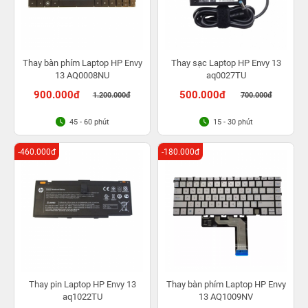
Thay bàn phím Laptop HP Envy
Thay sạc Laptop HP Envy 13
13 AQ0008NU
aq0027TU
900.000đ
500.000đ
1.200.000đ
700.000đ
45 - 60 phút
15 - 30 phút
-460.000đ
-180.000đ
Thay pin Laptop HP Envy 13
Thay bàn phím Laptop HP Envy
aq1022TU
13 AQ1009NV