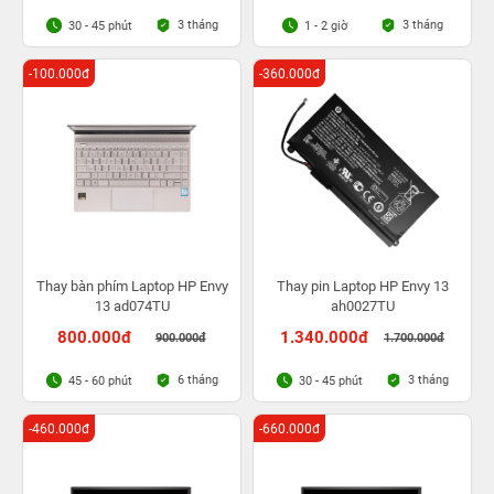
3 tháng
3 tháng
30 - 45 phút
1 - 2 giờ
-100.000đ
-360.000đ
Thay bàn phím Laptop HP Envy
Thay pin Laptop HP Envy 13
13 ad074TU
ah0027TU
800.000đ
1.340.000đ
900.000đ
1.700.000đ
6 tháng
3 tháng
45 - 60 phút
30 - 45 phút
-460.000đ
-660.000đ