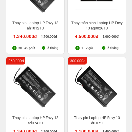
Thay pin Laptop HP Envy 13
Thay màn hình Laptop HP Envy
ah1012TU
13 aq0026TU
1.340.000đ
4.500.000đ
1.700.000đ
5.000.000đ
3 tháng
3 tháng
30 - 45 phút
1 - 2 giờ
-360.000đ
-300.000đ
Thay pin Laptop HP Envy 13
Thay pin Laptop HP Envy 13
ad074TU
d010tu
1.340.000đ
1.100.000đ
1.700.000đ
1.400.000đ