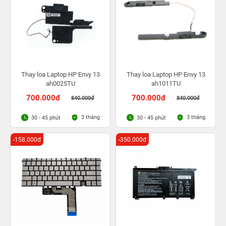
Thay loa Laptop HP Envy 13
Thay loa Laptop HP Envy 13
ah0025TU
ah1011TU
700.000đ
700.000đ
840.000đ
840.000đ
3 tháng
3 tháng
30 - 45 phút
30 - 45 phút
-158.000đ
-350.000đ