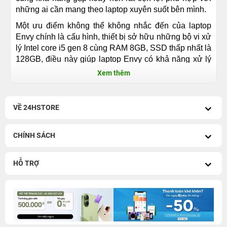
những ai cần mang theo laptop xuyên suốt bên mình.
Một ưu điểm không thể không nhắc đến của laptop
Envy chính là cấu hình, thiết bị sở hữu những bộ vi xử
lý Intel core i5 gen 8 cùng RAM 8GB, SSD thấp nhất là
128GB, điều này giúp laptop Envy có khả năng xử lý
mọi dữ liệu và đa nhiệm với tốc độ nhanh, Envy thừa
Xem thêm
khả năng cân tất cả các việc xử lý đa nhiệm và các
ứng dụng nặng một cách dễ dàng, giúp quá trình thao
tác của người dùng diễn ra trơn tru, không giật, lag.
VỀ 24HSTORE
Ngoài ra, pin “trâu” sẽ giúp người dùng sử dụng thiết
bị cả ngày mà không cần phải loay hoay tìm nơi sạc
CHÍNH SÁCH
laptop.
Những lỗi Laptop HP Envy hay gặp phải
HỖ TRỢ
và cách khắc phục
Laptop HP Envy gặp những biểu hiện bất thường khi
hoạt động người dùng không nên hoang mang và
không nên tự sửa chữa khi không có chuyên môn dễ
khiến cho thiết bị trở năng và ảnh hưởng đến một số