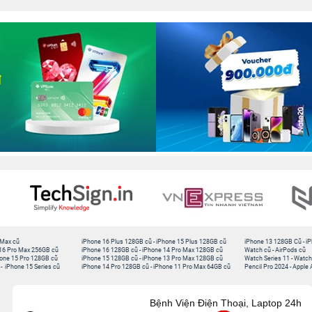
 Max cũ
iPhone 16 Plus 128GB cũ
-
iPhone 15 Plus 128GB cũ
iPhone 13 128GB Cũ
-
iP
16 Pro Max 256GB cũ
iPhone 16 128GB cũ
-
iPhone 14 Pro Max 128GB cũ
Watch cũ
-
AirPods cũ
one 15 Pro 128GB cũ
iPhone 15 128GB cũ
-
iPhone 13 Pro Max 128GB cũ
Watch Series 11
-
Watch
-
iPhone 15 Series cũ
iPhone 14 Pro 128GB cũ
-
iPhone 11 Pro Max 64GB cũ
Pencil Pro 2024
-
Apple 
Bệnh Viện Điện Thoại, Laptop 24h