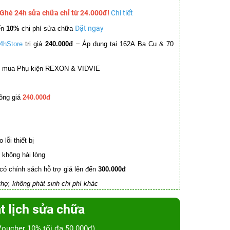
 Ghé 24h sửa chữa chỉ từ 24.000đ!
Chi tiết
Đặt ngay
ến
10%
chi phí sửa chữa
–
4hStore
trị giá
240.000đ
Áp dụng tại 162A Ba Cu & 70
mua Phụ kiện REXON & VIDVIE
ồng giá
240.000đ
lỗi thiết bị
không hài lòng
có chính sách hỗ trợ giá lên đến
300.000đ
hợ, không phát sinh chi phí khác
t lịch sửa chữa
Voucher 10% tối đa 50.000đ)