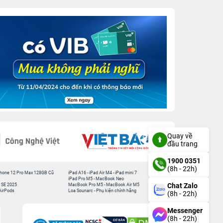
Quay về
đầu trang
1900 0351
(8h - 22h)
hone 12 Pro Max 128GB Cũ
iPad A16
-
iPad Air M4
-
iPad mini 7
iPad Pro M5
-
MacBook Neo
Chat Zalo
 SE 2025
MacBook Pro M5
-
MacBook Air M5
AirPods
Loa Sounarc
-
Phụ kiện chính hãng
(8h - 22h)
Messenger
(8h - 22h)