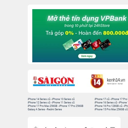
iPhone 14 Series cũ
-
iPhone 13 Series cũ
iPhone 17 cũ
-
iPhone 17 Pro
iPhone 12 Series cũ
-
iPhone 11 Series cũ
iPhone 16 Series cũ
-
iPhone 
iPhone 17 Pro Max 256GB
-
iPhone 17 Pro 256GB
iPhone 16 Pro 128GB cũ
-
iPh
Galaxy A Series
-
Redmi Series
iPhone 15 Pro Max 256GB cũ