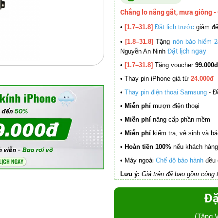
Chẳng lo nắng gắt, mưa giông -
•
[1.7–31.8]
Đặt lịch trước
giảm đ
•
[1.8–31.8]
Tặng
nón bảo hiểm 2
Đặt lịch ngay
Nguyễn An Ninh
•
[1.7–31.8]
Tặng voucher
99.000đ
•
Thay pin iPhone giá từ
24.000đ
•
Thay pin điện thoại Samsung
- Đ
• Miễn phí
mượn điện thoại
• Miễn phí
nâng cấp phần mềm
•
Miễn phí
kiểm tra, vệ sinh và báo 
• Hoàn tiền 100%
nếu khách hàng 
•
Máy ngoài
Chế độ bảo hành
đều 
Lưu ý:
Giá trên đã bao gồm công t
Đặ
(Tặng 