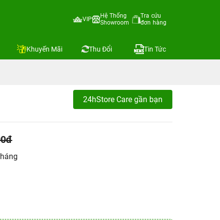
Hệ Thống
Tra cứu
VIP
Showroom
đơn hàng
Khuyến Mãi
Thu Đổi
Tin Tức
24hStore Care gần bạn
00đ
tháng