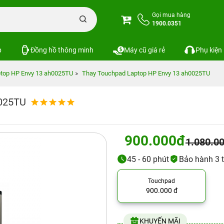
Gọi mua hàng
1900.0351
p
Đồng hồ thông minh
Máy cũ giá rẻ
Phụ kiện
top HP Envy 13 ah0025TU
Thay Touchpad Laptop HP Envy 13 ah0025TU
0025TU
900.000đ
1.080.0
45 - 60 phút
Bảo hành 3 
Touchpad
900.000 đ
KHUYẾN MÃI