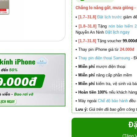
Chẳng lo nắng gắt, mưa giông -
•
[1.7–31.8]
Đặt lịch trước
giảm đ
•
[1.8–31.8]
Tặng
nón bảo hiểm 2
Đặt lịch ngay
Nguyễn An Ninh
•
[1.7–31.8]
Tặng voucher
99.000đ
•
Thay pin iPhone giá từ
24.000đ
•
Thay pin điện thoại Samsung
- Đ
• Miễn phí
mượn điện thoại
• Miễn phí
nâng cấp phần mềm
•
Miễn phí
kiểm tra, vệ sinh và báo 
• Hoàn tiền 100%
nếu khách hàng 
•
Máy ngoài
Chế độ bảo hành
đều 
Lưu ý:
Giá trên đã bao gồm công t
Đặ
(Tặng 