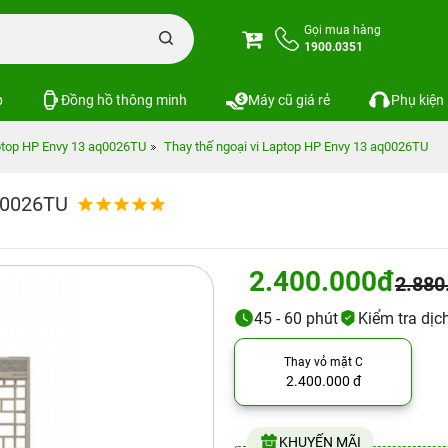
Gọi mua hàng
1900.0351
p
Đồng hồ thông minh
Máy cũ giá rẻ
Phụ kiện
top HP Envy 13 aq0026TU
Thay thế ngoại vi Laptop HP Envy 13 aq0026TU
aq0026TU
2.400.000đ
2.880
45 - 60 phút
Kiểm tra dịc
Thay vỏ mặt C
2.400.000 đ
KHUYẾN MÃI