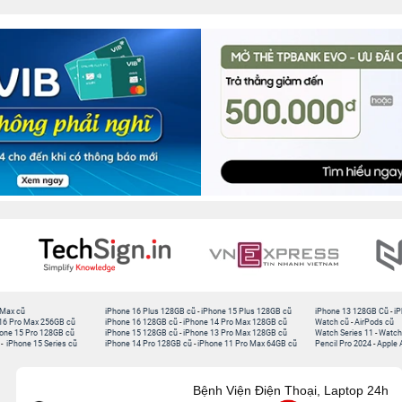
 Max cũ
iPhone 16 Plus 128GB cũ
-
iPhone 15 Plus 128GB cũ
iPhone 13 128GB Cũ
-
iP
16 Pro Max 256GB cũ
iPhone 16 128GB cũ
-
iPhone 14 Pro Max 128GB cũ
Watch cũ
-
AirPods cũ
one 15 Pro 128GB cũ
iPhone 15 128GB cũ
-
iPhone 13 Pro Max 128GB cũ
Watch Series 11
-
Watch
-
iPhone 15 Series cũ
iPhone 14 Pro 128GB cũ
-
iPhone 11 Pro Max 64GB cũ
Pencil Pro 2024
-
Apple 
Bệnh Viện Điện Thoại, Laptop 24h