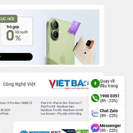
Quay về
đầu trang
1900 0351
(8h - 22h)
hone 12 Pro Max 128GB Cũ
iPad A16
-
iPad Air M4
-
iPad mini 7
iPad Pro M5
-
MacBook Neo
Chat Zalo
 SE 2025
MacBook Pro M5
-
MacBook Air M5
AirPods
Loa Sounarc
-
Phụ kiện chính hãng
(8h - 22h)
Messenger
(8h - 22h)