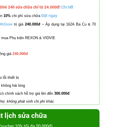
 Ghé 24h sửa chữa chỉ từ 24.000đ!
Chi tiết
Đặt ngay
ến
10%
chi phí sửa chữa
–
4hStore
trị giá
240.000đ
Áp dụng tại 162A Ba Cu & 70
mua Phụ kiện REXON & VIDVIE
ồng giá
240.000đ
lỗi thiết bị
không hài lòng
có chính sách hỗ trợ giá lên đến
300.000đ
hợ, không phát sinh chi phí khác
t lịch sửa chữa
Voucher 10% tối đa 50.000đ)