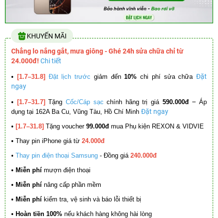
KHUYẾN MÃI
Chẳng lo nắng gắt, mưa giông - Ghé 24h sửa chữa chỉ từ
24.000đ!
Chi tiết
Đặt
•
[1.7–31.8]
Đặt lịch trước
giảm đến
10%
chi phí sửa chữa
ngay
–
•
[1.7–31.7]
Tặng
Cốc/Cáp sạc
chính hãng trị giá
590.000đ
Áp
Đặt ngay
dụng tại 162A Ba Cu, Vũng Tàu, Hồ Chí Minh
•
[1.7–31.8]
Tặng voucher
99.000đ
mua Phụ kiện REXON & VIDVIE
•
Thay pin iPhone giá từ
24.000đ
•
Thay pin điện thoại Samsung
- Đồng giá
240.000đ
• Miễn phí
mượn điện thoại
• Miễn phí
nâng cấp phần mềm
•
Miễn phí
kiểm tra, vệ sinh và báo lỗi thiết bị
• Hoàn tiền 100%
nếu khách hàng không hài lòng