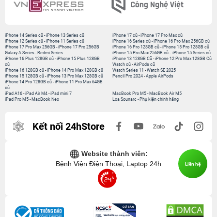
iPhone 14 Series cũ
-
iPhone 13 Series cũ
iPhone 17 cũ
-
iPhone 17 Pro Max cũ
iPhone 12 Series cũ
-
iPhone 11 Series cũ
iPhone 16 Series cũ
-
iPhone 16 Pro Max 256GB cũ
iPhone 17 Pro Max 256GB
-
iPhone 17 Pro 256GB
iPhone 16 Pro 128GB cũ
-
iPhone 15 Pro 128GB cũ
Galaxy A Series
-
Redmi Series
iPhone 15 Pro Max 256GB cũ
-
iPhone 15 Series cũ
iPhone 16 Plus 128GB cũ
-
iPhone 15 Plus 128GB
iPhone 13 128GB Cũ
-
iPhone 12 Pro Max 128GB Cũ
cũ
Watch cũ
-
AirPods cũ
iPhone 16 128GB cũ
-
iPhone 14 Pro Max 128GB cũ
Watch Series 11
-
Watch SE 2025
iPhone 15 128GB cũ
-
iPhone 13 Pro Max 128GB cũ
Pencil Pro 2024
-
Apple AirPods
iPhone 14 Pro 128GB cũ
-
iPhone 11 Pro Max 64GB
cũ
iPad A16
-
iPad Air M4
-
iPad mini 7
MacBook Pro M5
-
MacBook Air M5
iPad Pro M5
-
MacBook Neo
Loa Sounarc
-
Phụ kiện chính hãng
Kết nối 24hStore
Website thành viên:
Bệnh Viện Điện Thoại, Laptop 24h
Liên hệ