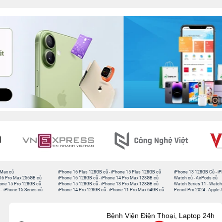
 Max cũ
iPhone 16 Plus 128GB cũ
-
iPhone 15 Plus 128GB cũ
iPhone 13 128GB Cũ
-
iP
16 Pro Max 256GB cũ
iPhone 16 128GB cũ
-
iPhone 14 Pro Max 128GB cũ
Watch cũ
-
AirPods cũ
one 15 Pro 128GB cũ
iPhone 15 128GB cũ
-
iPhone 13 Pro Max 128GB cũ
Watch Series 11
-
Watch
-
iPhone 15 Series cũ
iPhone 14 Pro 128GB cũ
-
iPhone 11 Pro Max 64GB cũ
Pencil Pro 2024
-
Apple 
Bệnh Viện Điện Thoại, Laptop 24h