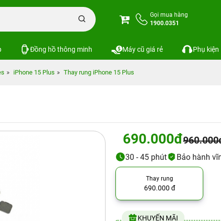
Gọi mua hàng
1900.0351
p
Đồng hồ thông minh
Máy cũ giá rẻ
Phụ kiện
es
iPhone 15 Plus
Thay rung iPhone 15 Plus
690.000đ
960.000
30 - 45 phút
Bảo hành vĩn
Thay rung
690.000 đ
KHUYẾN MÃI