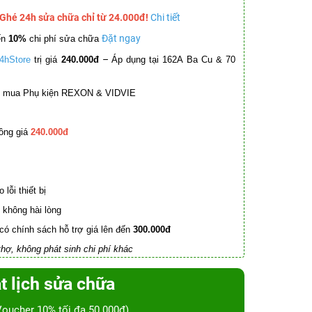
 Ghé 24h sửa chữa chỉ từ 24.000đ!
Chi tiết
Đặt ngay
ến
10%
chi phí sửa chữa
–
4hStore
trị giá
240.000đ
Áp dụng tại 162A Ba Cu & 70
mua Phụ kiện REXON & VIDVIE
ồng giá
240.000đ
lỗi thiết bị
không hài lòng
có chính sách hỗ trợ giá lên đến
300.000đ
hợ, không phát sinh chi phí khác
t lịch sửa chữa
Voucher 10% tối đa 50.000đ)