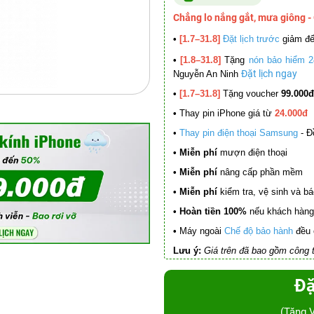
Chẳng lo nắng gắt, mưa giông -
•
[1.7–31.8]
Đặt lịch trước
giảm đ
•
[1.8–31.8]
Tặng
nón bảo hiểm 2
Đặt lịch ngay
Nguyễn An Ninh
•
[1.7–31.8]
Tặng voucher
99.000đ
•
Thay pin iPhone giá từ
24.000đ
•
Thay pin điện thoại Samsung
- Đ
• Miễn phí
mượn điện thoại
• Miễn phí
nâng cấp phần mềm
•
Miễn phí
kiểm tra, vệ sinh và báo 
• Hoàn tiền 100%
nếu khách hàng 
•
Máy ngoài
Chế độ bảo hành
đều 
Lưu ý:
Giá trên đã bao gồm công t
Đặ
(Tặng 