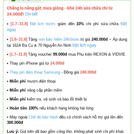
Chẳng lo nắng gắt, mưa giông - Ghé 24h sửa chữa chỉ từ
24.000đ!
Chi tiết
Đặt
•
[1.7–31.8]
Đặt lịch trước
giảm đến
10%
chi phí sửa chữa
ngay
–
•
[1.8–31.8]
Tặng
nón bảo hiểm 24hStore
trị giá
240.000đ
Áp dụng
Đặt lịch ngay
tại 162A Ba Cu & 70 Nguyễn An Ninh
•
[1.7–31.8]
Tặng voucher
99.000đ
mua Phụ kiện REXON & VIDVIE
•
Thay pin iPhone giá từ
24.000đ
•
Thay pin điện thoại Samsung
- Đồng giá
240.000đ
• Miễn phí
mượn điện thoại
• Miễn phí
nâng cấp phần mềm
•
Miễn phí
kiểm tra, vệ sinh và báo lỗi thiết bị
• Hoàn tiền 100%
nếu khách hàng không hài lòng
•
Máy ngoài
Chế độ bảo hành
đều có chính sách hỗ trợ giá lên đến
300.000đ
Lưu ý:
Giá trên đã bao gồm công thợ, không phát sinh chi phí khác