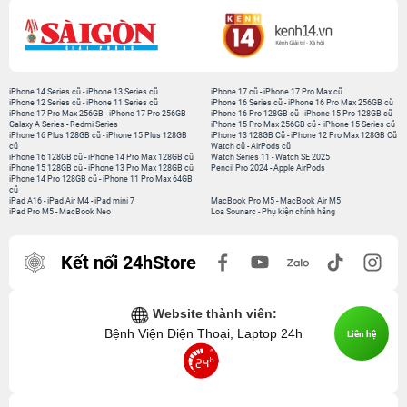
iPhone 14 Series cũ
-
iPhone 13 Series cũ
iPhone 17 cũ
-
iPhone 17 Pro Max cũ
iPhone 12 Series cũ
-
iPhone 11 Series cũ
iPhone 16 Series cũ
-
iPhone 16 Pro Max 256GB cũ
iPhone 17 Pro Max 256GB
-
iPhone 17 Pro 256GB
iPhone 16 Pro 128GB cũ
-
iPhone 15 Pro 128GB cũ
Galaxy A Series
-
Redmi Series
iPhone 15 Pro Max 256GB cũ
-
iPhone 15 Series cũ
iPhone 16 Plus 128GB cũ
-
iPhone 15 Plus 128GB
iPhone 13 128GB Cũ
-
iPhone 12 Pro Max 128GB Cũ
cũ
Watch cũ
-
AirPods cũ
iPhone 16 128GB cũ
-
iPhone 14 Pro Max 128GB cũ
Watch Series 11
-
Watch SE 2025
iPhone 15 128GB cũ
-
iPhone 13 Pro Max 128GB cũ
Pencil Pro 2024
-
Apple AirPods
iPhone 14 Pro 128GB cũ
-
iPhone 11 Pro Max 64GB
cũ
iPad A16
-
iPad Air M4
-
iPad mini 7
MacBook Pro M5
-
MacBook Air M5
iPad Pro M5
-
MacBook Neo
Loa Sounarc
-
Phụ kiện chính hãng
Kết nối 24hStore
Website thành viên:
Bệnh Viện Điện Thoại, Laptop 24h
Liên hệ