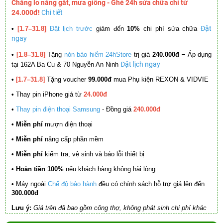
Chẳng lo nắng gắt, mưa giông - Ghé 24h sửa chữa chỉ từ
24.000đ!
Chi tiết
Đặt
•
[1.7–31.8]
Đặt lịch trước
giảm đến
10%
chi phí sửa chữa
ngay
–
•
[1.8–31.8]
Tặng
nón bảo hiểm 24hStore
trị giá
240.000đ
Áp dụng
Đặt lịch ngay
tại 162A Ba Cu & 70 Nguyễn An Ninh
•
[1.7–31.8]
Tặng voucher
99.000đ
mua Phụ kiện REXON & VIDVIE
•
Thay pin iPhone giá từ
24.000đ
•
Thay pin điện thoại Samsung
- Đồng giá
240.000đ
• Miễn phí
mượn điện thoại
• Miễn phí
nâng cấp phần mềm
•
Miễn phí
kiểm tra, vệ sinh và báo lỗi thiết bị
• Hoàn tiền 100%
nếu khách hàng không hài lòng
•
Máy ngoài
Chế độ bảo hành
đều có chính sách hỗ trợ giá lên đến
300.000đ
Lưu ý:
Giá trên đã bao gồm công thợ, không phát sinh chi phí khác