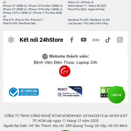
cũ
Watch cũ
-
AirPods cũ
iPhone 16 128GB cũ
-
iPhone 14 Pro Max 128GB cũ
Watch Series 11
-
Watch SE 2025
iPhone 15 128GB cũ
-
iPhone 13 Pro Max 128GB cũ
Pencil Pro 2024
-
Apple AirPods
iPhone 14 Pro 128GB cũ
-
iPhone 11 Pro Max 64GB
cũ
iPad A16
-
iPad Air M4
-
iPad mini 7
MacBook Pro M5
-
MacBook Air M5
iPad Pro M5
-
MacBook Neo
Loa Sounarc
-
Phụ kiện chính hãng
Kết nối 24hStore
Website thành viên:
Bệnh Viện Điện Thoại, Laptop 24h
Liên hệ
CÔNG TY TNHH CÔNG NGHỆ ISTAR GCNDKHKD: 0316635415 do Sở KH & ĐT
TP. HCM cấp ngày 11 tháng 12 năm 2020.
Người Đại Diện: Hồ Tác Thành. Địa chỉ: 389 Quang Trung, Gò Vấp, Hồ Chí Minh.