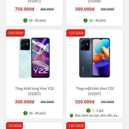
(V2207)
(V2206)
750.000đ
300.000đ
850.000đ
500.000đ
45 - 60 phút
30 - 45 phút
-200.000đ
-120.000đ
Thay kính lưng Vivo Y22
Thay mặt kính Vivo Y22
(V2207)
(V2207)
300.000đ
320.000đ
500.000đ
440.000đ
1 - 2 giờ
30 - 45 phút
Bảo hành bụi bọt vĩnh viễn, bao
rơi vỡ kính
-74.000đ
-140.000đ