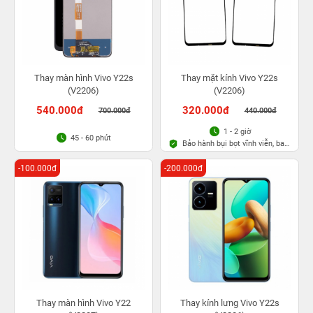
Thay màn hình Vivo Y22s
Thay mặt kính Vivo Y22s
(V2206)
(V2206)
540.000đ
320.000đ
700.000đ
440.000đ
1 - 2 giờ
45 - 60 phút
Bảo hành bụi bọt vĩnh viễn, bao
rơi vỡ kính
-100.000đ
-200.000đ
Thay màn hình Vivo Y22
Thay kính lưng Vivo Y22s