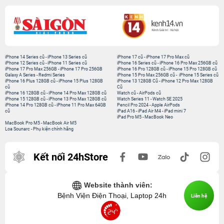
iPhone 14 Series cũ
-
iPhone 13 Series cũ
iPhone 17 cũ
-
iPhone 17 Pro Max cũ
iPhone 12 Series cũ
-
iPhone 11 Series cũ
iPhone 16 Series cũ
-
iPhone 16 Pro Max 256GB cũ
iPhone 17 Pro Max 256GB
-
iPhone 17 Pro 256GB
iPhone 16 Pro 128GB cũ
-
iPhone 15 Pro 128GB cũ
Galaxy A Series
-
Redmi Series
iPhone 15 Pro Max 256GB cũ
-
iPhone 15 Series cũ
iPhone 16 Plus 128GB cũ
-
iPhone 15 Plus 128GB
iPhone 13 128GB Cũ
-
iPhone 12 Pro Max 128GB
cũ
Cũ
iPhone 16 128GB cũ
-
iPhone 14 Pro Max 128GB cũ
Watch cũ
-
AirPods cũ
iPhone 15 128GB cũ
-
iPhone 13 Pro Max 128GB cũ
Watch Series 11
-
Watch SE 2025
iPhone 14 Pro 128GB cũ
-
iPhone 11 Pro Max 64GB
Pencil Pro 2024
-
Apple AirPods
cũ
iPad A16
-
iPad Air M4
-
iPad mini 7
iPad Pro M5
-
MacBook Neo
MacBook Pro M5
-
MacBook Air M5
Loa Sounarc
-
Phụ kiện chính hãng
Kết nối 24hStore
Website thành viên:
Bệnh Viện Điện Thoại, Laptop 24h
Liên hệ