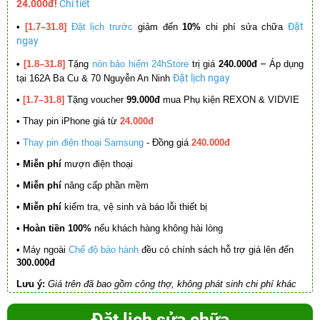
24.000đ!
Chi tiết
Đặt
•
[1.7–31.8]
Đặt lịch trước
giảm đến
10%
chi phí sửa chữa
ngay
–
•
[1.8–31.8]
Tặng
nón bảo hiểm 24hStore
trị giá
240.000đ
Áp dụng
Đặt lịch ngay
tại 162A Ba Cu & 70 Nguyễn An Ninh
•
[1.7–31.8]
Tặng voucher
99.000đ
mua Phụ kiện REXON & VIDVIE
•
Thay pin iPhone giá từ
24.000đ
•
Thay pin điện thoại Samsung
- Đồng giá
240.000đ
• Miễn phí
mượn điện thoại
• Miễn phí
nâng cấp phần mềm
•
Miễn phí
kiểm tra, vệ sinh và báo lỗi thiết bị
• Hoàn tiền 100%
nếu khách hàng không hài lòng
•
Máy ngoài
Chế độ bảo hành
đều có chính sách hỗ trợ giá lên đến
300.000đ
Lưu ý:
Giá trên đã bao gồm công thợ, không phát sinh chi phí khác
Đặt lịch sửa chữa