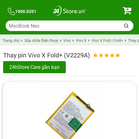
1900.0351
Trang chủ
Sửa chữa Điện thoại
Vivo
Vivo X
Vivo X Fold | Fold+
Thay p
Thay pin Vivo X Fold+ (V2229A)
24hStore Care gần bạn