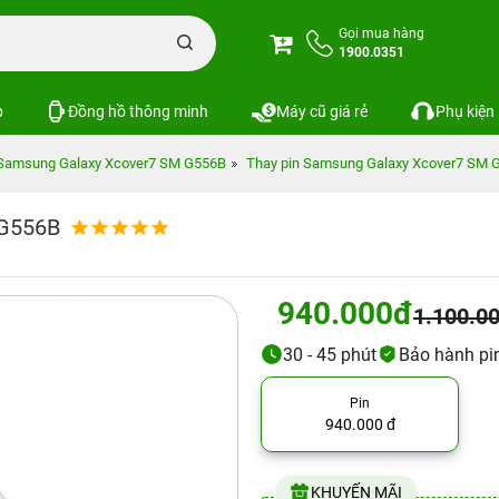
Gọi mua hàng
1900.0351
p
Đồng hồ thông minh
Máy cũ giá rẻ
Phụ kiện
Samsung Galaxy Xcover7 SM G556B
Thay pin Samsung Galaxy Xcover7 SM 
 G556B
940.000đ
1.100.0
30 - 45 phút
Bảo hành pi
Pin
940.000 đ
KHUYẾN MÃI