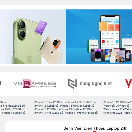
 Max cũ
iPhone 16 Plus 128GB cũ
-
iPhone 15 Plus 128GB cũ
iPhone 13 128GB Cũ
-
iP
16 Pro Max 256GB cũ
iPhone 16 128GB cũ
-
iPhone 14 Pro Max 128GB cũ
Watch cũ
-
AirPods cũ
one 15 Pro 128GB cũ
iPhone 15 128GB cũ
-
iPhone 13 Pro Max 128GB cũ
Watch Series 11
-
Watch
-
iPhone 15 Series cũ
iPhone 14 Pro 128GB cũ
-
iPhone 11 Pro Max 64GB cũ
Pencil Pro 2024
-
Apple 
Bệnh Viện Điện Thoại, Laptop 24h