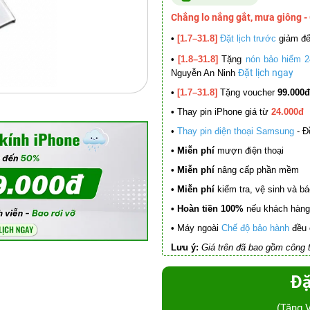
Chẳng lo nắng gắt, mưa giông -
•
[1.7–31.8]
Đặt lịch trước
giảm đ
•
[1.8–31.8]
Tặng
nón bảo hiểm 2
Đặt lịch ngay
Nguyễn An Ninh
•
[1.7–31.8]
Tặng voucher
99.000đ
•
Thay pin iPhone giá từ
24.000đ
•
Thay pin điện thoại Samsung
- Đ
• Miễn phí
mượn điện thoại
• Miễn phí
nâng cấp phần mềm
•
Miễn phí
kiểm tra, vệ sinh và báo 
• Hoàn tiền 100%
nếu khách hàng 
•
Máy ngoài
Chế độ bảo hành
đều 
Lưu ý:
Giá trên đã bao gồm công t
Đặ
(Tặng 