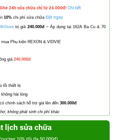
 Ghé 24h sửa chữa chỉ từ 24.000đ!
Chi tiết
Đặt ngay
ến
10%
chi phí sửa chữa
–
4hStore
trị giá
240.000đ
Áp dụng tại 162A Ba Cu & 70
mua Phụ kiện REXON & VIDVIE
ồng giá
240.000đ
lỗi thiết bị
không hài lòng
có chính sách hỗ trợ giá lên đến
300.000đ
hợ, không phát sinh chi phí khác
t lịch sửa chữa
Voucher 10% tối đa 50.000đ)