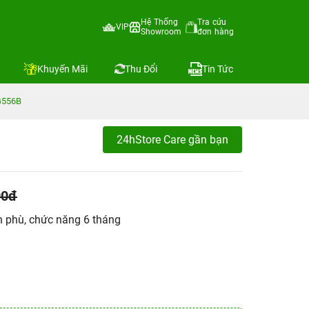
Hệ Thống
Tra cứu
VIP
Showroom
đơn hàng
Khuyến Mãi
Thu Đổi
Tin Tức
G556B
24hStore Care gần bạn
00đ
n phù, chức năng 6 tháng