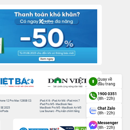
Quay về
đầu trang
1900 0351
(8h - 22h)
hone 12 Pro Max 128GB Cũ
iPad A16
-
iPad Air M4
-
iPad mini 7
iPad Pro M5
-
MacBook Neo
Chat Zalo
 SE 2025
MacBook Pro M5
-
MacBook Air M5
AirPods
Loa Sounarc
-
Phụ kiện chính hãng
(8h - 22h)
Messenger
(8h - 22h)