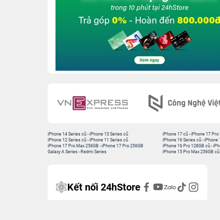
iPhone 14 Series cũ
-
iPhone 13 Series cũ
iPhone 17 cũ
-
iPhone 17 Pro
iPhone 12 Series cũ
-
iPhone 11 Series cũ
iPhone 16 Series cũ
-
iPhone 
iPhone 17 Pro Max 256GB
-
iPhone 17 Pro 256GB
iPhone 16 Pro 128GB cũ
-
iPh
Galaxy A Series
-
Redmi Series
iPhone 15 Pro Max 256GB cũ
Kết nối 24hStore