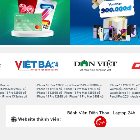
 Max cũ
iPhone 16 Plus 128GB cũ
-
iPhone 15 Plus 128GB cũ
iPhone 13 128GB Cũ
-
iP
16 Pro Max 256GB cũ
iPhone 16 128GB cũ
-
iPhone 14 Pro Max 128GB cũ
Watch cũ
-
AirPods cũ
one 15 Pro 128GB cũ
iPhone 15 128GB cũ
-
iPhone 13 Pro Max 128GB cũ
Watch Series 11
-
Watch
-
iPhone 15 Series cũ
iPhone 14 Pro 128GB cũ
-
iPhone 11 Pro Max 64GB cũ
Pencil Pro 2024
-
Apple 
Bệnh Viện Điện Thoại, Laptop 24h
Website thành viên: