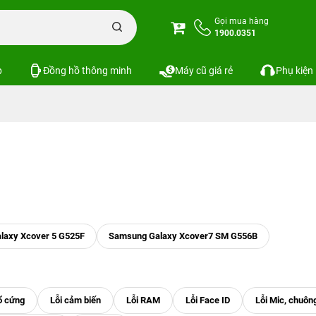
Gọi mua hàng
1900.0351
p
Đồng hồ thông minh
Máy cũ giá rẻ
Phụ kiện
laxy Xcover 5 G525F
Samsung Galaxy Xcover7 SM G556B