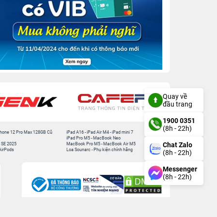
Quay về
đầu trang
1900 0351
(8h - 22h)
hone 12 Pro Max 128GB Cũ
iPad A16
-
iPad Air M4
-
iPad mini 7
iPad Pro M5
-
MacBook Neo
Chat Zalo
 SE 2025
MacBook Pro M5
-
MacBook Air M5
AirPods
Loa Sounarc
-
Phụ kiện chính hãng
(8h - 22h)
Messenger
(8h - 22h)