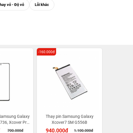
-160.000đ
 Samsung Galaxy
Thay pin Samsung Galaxy
736, Xcover Pro
Xcover7 SM G556B
2)
đ
940.000đ
700.000đ
1.100.000đ