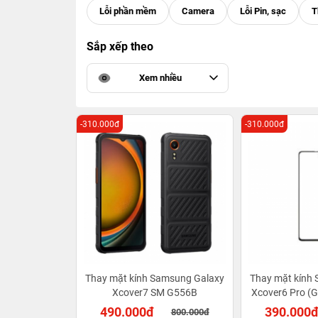
Sắp xếp theo
Xem nhiều
-310.000đ
-310.000đ
Thay mặt kính Samsung Galaxy
Thay mặt kính
Xcover7 SM G556B
Xcover6 Pro (G
490.000đ
390.000
800.000đ