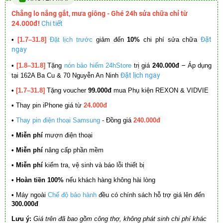
Chẳng lo nắng gắt, mưa giông - Ghé 24h sửa chữa chỉ từ
24.000đ!
Chi tiết
Đặt
•
[1.7–31.8]
Đặt lịch trước
giảm đến
10%
chi phí sửa chữa
ngay
–
•
[1.8–31.8]
Tặng
nón bảo hiểm 24hStore
trị giá
240.000đ
Áp dụng
Đặt lịch ngay
tại 162A Ba Cu & 70 Nguyễn An Ninh
•
[1.7–31.8]
Tặng voucher
99.000đ
mua Phụ kiện REXON & VIDVIE
•
Thay pin iPhone giá từ
24.000đ
•
Thay pin điện thoại Samsung
- Đồng giá
240.000đ
• Miễn phí
mượn điện thoại
• Miễn phí
nâng cấp phần mềm
•
Miễn phí
kiểm tra, vệ sinh và báo lỗi thiết bị
• Hoàn tiền 100%
nếu khách hàng không hài lòng
•
Máy ngoài
Chế độ bảo hành
đều có chính sách hỗ trợ giá lên đến
300.000đ
Lưu ý:
Giá trên đã bao gồm công thợ, không phát sinh chi phí khác