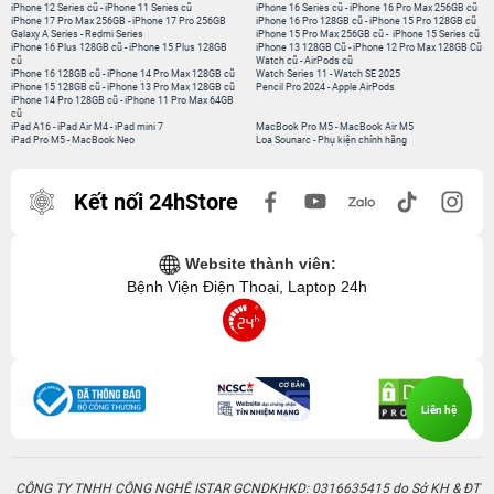
iPhone 12 Series cũ
-
iPhone 11 Series cũ
iPhone 16 Series cũ
-
iPhone 16 Pro Max 256GB cũ
iPhone 17 Pro Max 256GB
-
iPhone 17 Pro 256GB
iPhone 16 Pro 128GB cũ
-
iPhone 15 Pro 128GB cũ
Galaxy A Series
-
Redmi Series
iPhone 15 Pro Max 256GB cũ
-
iPhone 15 Series cũ
iPhone 16 Plus 128GB cũ
-
iPhone 15 Plus 128GB
iPhone 13 128GB Cũ
-
iPhone 12 Pro Max 128GB Cũ
cũ
Watch cũ
-
AirPods cũ
iPhone 16 128GB cũ
-
iPhone 14 Pro Max 128GB cũ
Watch Series 11
-
Watch SE 2025
iPhone 15 128GB cũ
-
iPhone 13 Pro Max 128GB cũ
Pencil Pro 2024
-
Apple AirPods
iPhone 14 Pro 128GB cũ
-
iPhone 11 Pro Max 64GB
cũ
iPad A16
-
iPad Air M4
-
iPad mini 7
MacBook Pro M5
-
MacBook Air M5
iPad Pro M5
-
MacBook Neo
Loa Sounarc
-
Phụ kiện chính hãng
Kết nối 24hStore
Website thành viên:
Bệnh Viện Điện Thoại, Laptop 24h
Liên hệ
CÔNG TY TNHH CÔNG NGHỆ ISTAR GCNDKHKD: 0316635415 do Sở KH & ĐT