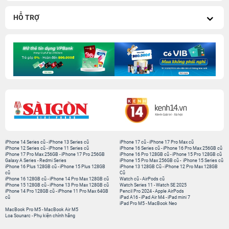
HỖ TRỢ
iPhone 14 Series cũ
-
iPhone 13 Series cũ
iPhone 17 cũ
-
iPhone 17 Pro Max cũ
iPhone 12 Series cũ
-
iPhone 11 Series cũ
iPhone 16 Series cũ
-
iPhone 16 Pro Max 256GB cũ
iPhone 17 Pro Max 256GB
-
iPhone 17 Pro 256GB
iPhone 16 Pro 128GB cũ
-
iPhone 15 Pro 128GB cũ
Galaxy A Series
-
Redmi Series
iPhone 15 Pro Max 256GB cũ
-
iPhone 15 Series cũ
iPhone 16 Plus 128GB cũ
-
iPhone 15 Plus 128GB
iPhone 13 128GB Cũ
-
iPhone 12 Pro Max 128GB
cũ
Cũ
iPhone 16 128GB cũ
-
iPhone 14 Pro Max 128GB cũ
Watch cũ
-
AirPods cũ
iPhone 15 128GB cũ
-
iPhone 13 Pro Max 128GB cũ
Watch Series 11
-
Watch SE 2025
iPhone 14 Pro 128GB cũ
-
iPhone 11 Pro Max 64GB
Pencil Pro 2024
-
Apple AirPods
cũ
iPad A16
-
iPad Air M4
-
iPad mini 7
iPad Pro M5
-
MacBook Neo
MacBook Pro M5
-
MacBook Air M5
Loa Sounarc
-
Phụ kiện chính hãng