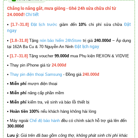
Chẳng lo nắng gắt, mưa giông - Ghé 24h sửa chữa chỉ từ
24.000đ!
Chi tiết
Đặt
•
[1.7–31.8]
Đặt lịch trước
giảm đến
10%
chi phí sửa chữa
ngay
–
•
[1.8–31.8]
Tặng
nón bảo hiểm 24hStore
trị giá
240.000đ
Áp dụng
Đặt lịch ngay
tại 162A Ba Cu & 70 Nguyễn An Ninh
•
[1.7–31.8]
Tặng voucher
99.000đ
mua Phụ kiện REXON & VIDVIE
•
Thay pin iPhone giá từ
24.000đ
•
Thay pin điện thoại Samsung
- Đồng giá
240.000đ
• Miễn phí
mượn điện thoại
• Miễn phí
nâng cấp phần mềm
•
Miễn phí
kiểm tra, vệ sinh và báo lỗi thiết bị
• Hoàn tiền 100%
nếu khách hàng không hài lòng
•
Máy ngoài
Chế độ bảo hành
đều có chính sách hỗ trợ giá lên đến
300.000đ
Lưu ý:
Giá trên đã bao gồm công thợ, không phát sinh chi phí khác